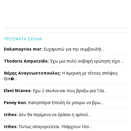
ΠΡΟΣΦΑΤΑ ΣΧΟΛΙΑ
Dekamoyrios mor:
Ευχαριστώ για την συμβουλή!…
Thodoris Ampatzidis:
Έχω μια πολύ σοβαρή ερώτηση είχα …
Θέμης Αναγνωστοπουλος:
Η Αμερική με τέτοιες απόψεις
ήτα�…
Eleni Ntavea:
Εχω 2 σκυλια και τους βραζω μια 12α…
Penny Kon:
Καλησπέρα! Επειδή δε μπορώ να βρω…
trihes:
Δεν θα περίμενα να δράσει η αμπού…
trihes:
Όντως απαγορεύεται. Υπάρχουν τόσ…