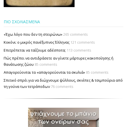
ΠΙΟ ΣΧΟΛΙΑΣΜΕΝΑ
«Έχω λόγο που δεν τη στειρώνω»
265 comments
Κοκόνι: ο μικρός πανέξυπνος Έλληνας
121 comments
Επιτρέπεται να ταΐζουµε αδέσποτα;
113 comments
Πώς πρέπει να αντιδράσετε αν γίνετε μάρτυρες κακοποίησης ή
θανάτωσης ζώου
85 comments
Απαγορεύονται τα «απαγορεύονται τα σκυλιά»
85 comments
Σπιτικό σπρέι για να διώχνουμε ψύλλους, σκνίπες & τσιμπούρια από
τη γούνα των τετράποδων
76 comments