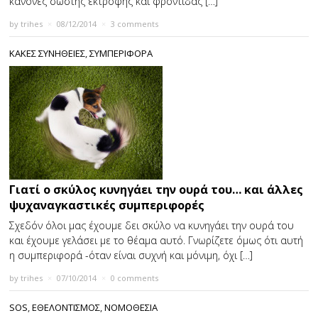
κανόνες σωστής εκτροφής και φροντίδας […]
by
trihes
×
08/12/2014
×
3 comments
ΚΑΚΕΣ ΣΥΝΗΘΕΙΕΣ
,
ΣΥΜΠΕΡΙΦΟΡΑ
Γιατί ο σκύλος κυνηγάει την ουρά του… και άλλες
ψυχαναγκαστικές συμπεριφορές
Σχεδόν όλοι μας έχουμε δει σκύλο να κυνηγάει την ουρά του
και έχουμε γελάσει με το θέαμα αυτό. Γνωρίζετε όμως ότι αυτή
η συμπεριφορά -όταν είναι συχνή και μόνιμη, όχι […]
by
trihes
×
07/10/2014
×
0 comments
SOS
,
ΕΘΕΛΟΝΤΙΣΜΟΣ
,
ΝΟΜΟΘΕΣΙΑ