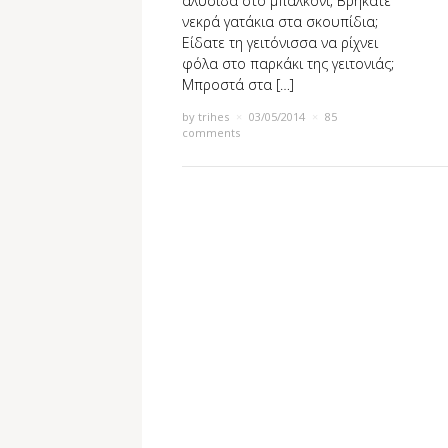
αλυσίδα στο μπαλκόνι; Βρήκατε
νεκρά γατάκια στα σκουπίδια;
Είδατε τη γειτόνισσα να ρίχνει
φόλα στο παρκάκι της γειτονιάς;
Μπροστά στα […]
by
trihes
×
03/05/2014
×
85
comments