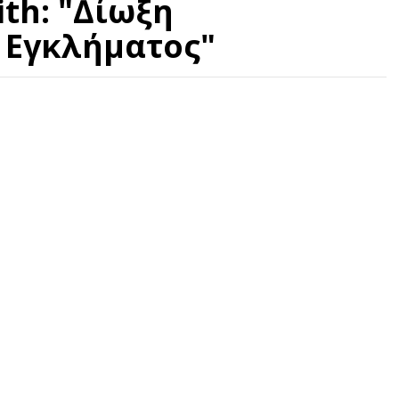
ith: "∆ίωξη
 Εγκλήματος"