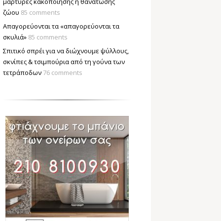
μάρτυρες κακοποίησης ή θανάτωσης
ζώου
85 comments
Απαγορεύονται τα «απαγορεύονται τα
σκυλιά»
85 comments
Σπιτικό σπρέι για να διώχνουμε ψύλλους,
σκνίπες & τσιμπούρια από τη γούνα των
τετράποδων
76 comments