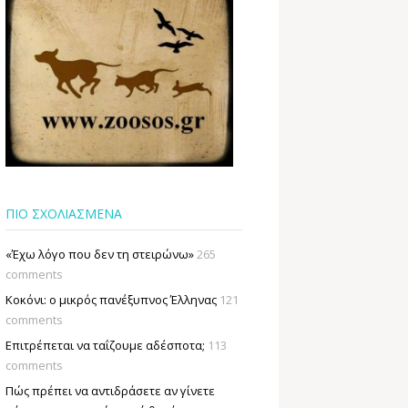
ΠΙΟ ΣΧΟΛΙΑΣΜΕΝΑ
«Έχω λόγο που δεν τη στειρώνω»
265
comments
Κοκόνι: ο μικρός πανέξυπνος Έλληνας
121
comments
Επιτρέπεται να ταΐζουµε αδέσποτα;
113
comments
Πώς πρέπει να αντιδράσετε αν γίνετε