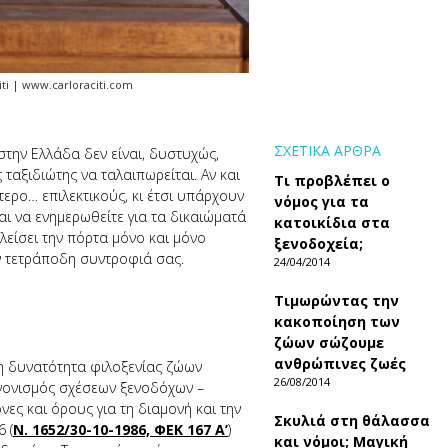
iti | www.carloraciti.com
ΣΧΕΤΙΚΑ ΑΡΘΡΑ
στην Ελλάδα δεν είναι, δυστυχώς,
ταξιδιώτης να ταλαιπωρείται. Αν και
Τι προβλέπει ο
τερο… επιλεκτικούς, κι έτσι υπάρχουν
νόμος για τα
ναι να ενημερωθείτε για τα δικαιώματά
κατοικίδια στα
κλείσει την πόρτα μόνο και μόνο
ξενοδοχεία;
ην τετράποδη συντροφιά σας.
24/04/2014
Τιμωρώντας την
κακοποίηση των
ζώων σώζουμε
ανθρώπινες ζωές
η δυνατότητα φιλοξενίας ζώων
26/08/2014
ανονισμός σχέσεων ξενοδόχων –
ες και όρους για τη διαμονή και την
Σκυλιά στη θάλασσα
 (
Ν. 1652/30-10-1986, ΦEK 167 A’
)
και νόμοι; Μαγική