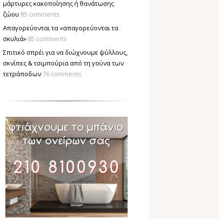
μάρτυρες κακοποίησης ή θανάτωσης
ζώου
85 comments
Απαγορεύονται τα «απαγορεύονται τα
σκυλιά»
85 comments
Σπιτικό σπρέι για να διώχνουμε ψύλλους,
σκνίπες & τσιμπούρια από τη γούνα των
τετράποδων
76 comments