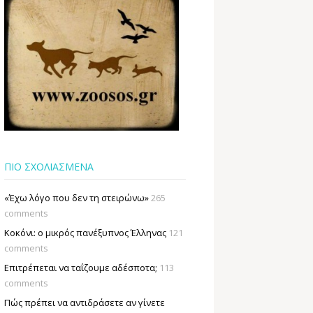
ΠΙΟ ΣΧΟΛΙΑΣΜΕΝΑ
«Έχω λόγο που δεν τη στειρώνω»
265
comments
Κοκόνι: ο μικρός πανέξυπνος Έλληνας
121
comments
Επιτρέπεται να ταΐζουµε αδέσποτα;
113
comments
Πώς πρέπει να αντιδράσετε αν γίνετε