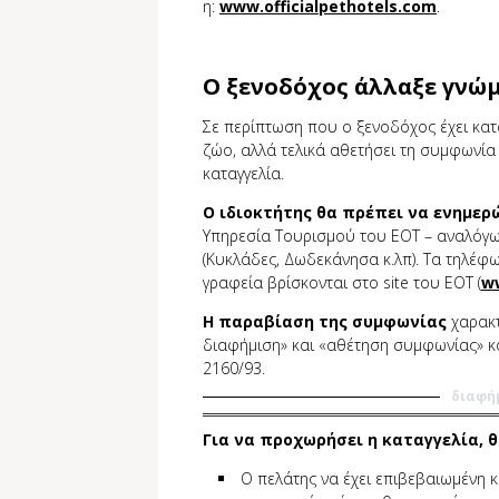
η:
www.officialpethotels.com
.
Ο ξενοδόχος άλλαξε γνώμ
Σε περίπτωση που ο ξενοδόχος έχει κατά
ζώο, αλλά τελικά αθετήσει τη συμφωνία μ
καταγγελία.
Ο ιδιοκτήτης θα πρέπει να ενημερ
Υπηρεσία Τουρισμού του ΕΟΤ – αναλόγω
(Κυκλάδες, Δωδεκάνησα κ.λπ). Τα τηλέφω
γραφεία βρίσκονται στο site του ΕΟΤ (
w
Η παραβίαση της συμφωνίας
χαρακτ
διαφήμιση» και «αθέτηση συμφωνίας» κα
2160/93.
διαφή
Για να προχωρήσει η καταγγελία, θ
Ο πελάτης να έχει επιβεβαιωμένη κ