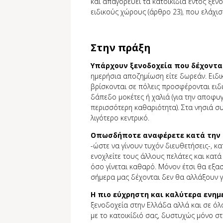
και απαγορεύει τα κατοικίδια εντός ξεν
ειδικούς χώρους (άρθρο 23), που ελάχισ
Στην πράξη
Υπάρχουν ξενοδοχεία που δέχονται
ημερήσια αποζημίωση είτε δωρεάν. Ειδ
βρίσκονται σε πόλεις προσφέρονται ειδ
δάπεδο μοκέτες ή χαλιά (για την αποφυ
περισσότερη καθαριότητα). Στα νησιά 
λιγότερο κεντρικό.
Οπωσδήποτε αναφέρετε κατά την
-ώστε να γίνουν τυχόν διευθετήσεις-, κ
ενοχλείτε τους άλλους πελάτες και κατ
όσο γίνεται καθαρό. Μόνον έτσι θα εξα
σήμερα μας δέχονται δεν θα αλλάξουν γ
Η πιο εύχρηστη και καλύτερα ενη
ξενοδοχεία στην Ελλάδα αλλά και σε όλ
με το κατοικίδιό σας, δυστυχώς μόνο στα