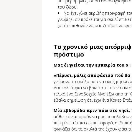
με ημερομηνίες, όπου θα αναγράφεται
του ζώου.
Να έχει γίνει ακριβής περιγραφή τ
γνωρίζει αν πρόκειται για σκυλί επιθ
(οπότε πιθανόν να σας ζητήσει να φο
Το χρονικό μιας απόρριψ
πρόστιμο
Μας διηγείται την εμπειρία του ο Γ.
«Πέρυσι, μόλις αποφάσισα πού θα
γνώμονα το σκύλο μου να αναζητήσω δ
Δυσκολεύτηκα να βρω κάτι που να ανταπ
τελικά ένα ξενοδοχείο λίγο έξω από τη
έβαλα σημείωση ότι έχω ένα Κόκερ Σπάνι
Μία εβδομάδα πριν πάω στο νησί,
μάθω εάν μπορούν να μας παραλάβουν α
περιμένω τέτοια συμπεριφορά, η ιδιοκτή
φωνάζει ότι τα σκυλιά της έχουν φάει τι