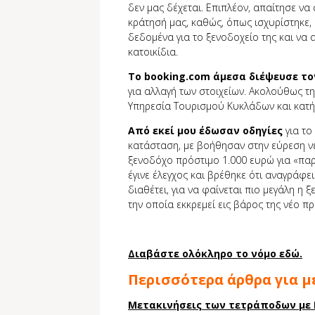
δεν μας δέχεται. Επιπλέον, απαίτησε ν
κράτησή μας, καθώς, όπως ισχυρίστηκε, 
δεδομένα για το ξενοδοχείο της και να 
κατοικίδια.
Το booking.com άμεσα διέψευσε το
για αλλαγή των στοιχείων. Ακολούθως 
Υπηρεσία Τουρισμού Κυκλάδων και κατήγ
Από εκεί μου έδωσαν οδηγίες
για το
κατάσταση, με βοήθησαν στην εύρεση ν
ξενοδόχο πρόστιμο 1.000 ευρώ για «παρ
έγινε έλεγχος και βρέθηκε ότι αναγράφ
διαθέτει, για να φαίνεται πιο μεγάλη η
την οποία εκκρεμεί εις βάρος της νέο π
Διαβάστε ολόκληρο το νόμο εδώ.
Περισσότερα άρθρα για μ
Μετακινήσεις των τετράποδων με