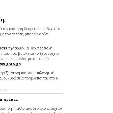
η;
 την κράτηση δεσμευτεί να δεχτεί το
ε τον πελάτη, μπορεί να γίνει
ώσει
την αρμόδια Περιφερειακή
ς του πού βρίσκεται το ξενοδοχείο
να επικοινωνίας με τα τοπικά
ww.gnto.gr
).
ηρίζεται νομικά «παραπλανητική
ι οι κυρώσεις προβλέπονται στο Ν.
μιση
α πρέπει:
ράτηση (ή άλλο αποδεικτικό στοιχείο)