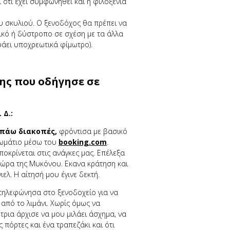
 ότι έχει συμφωνηθεί και η φιλοξενία
ου σκυλιού. Ο ξενοδόχος θα πρέπει να
ετικό ή δύστροπο σε σχέση με τα άλλα
ράει υποχρεωτικά φίμωτρο).
ης που οδήγησε σε
 Δ.:
 πάω διακοπές,
φρόντισα με βασικό
ωμάτιο μέσω του
booking.com
.
οκρίνεται στις ανάγκες μας. Επέλεξα
 Χώρα της Μυκόνου. Εκανα κράτηση και
ελ. Η αίτησή μου έγινε δεκτή.
τηλεφώνησα στο ξενοδοχείο για να
πό το λιμάνι. Χωρίς όμως να
τρια άρχισε να μου μιλάει άσχημα, να
ς πόρτες και ένα τραπεζάκι και ότι