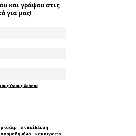
ου και γράψου στις
ό για μας!
τους Όρους Χρήσης
ορκσάιρ
εκπαίδευση
×
×
κακομαθημένο
κακότροπο
×
×