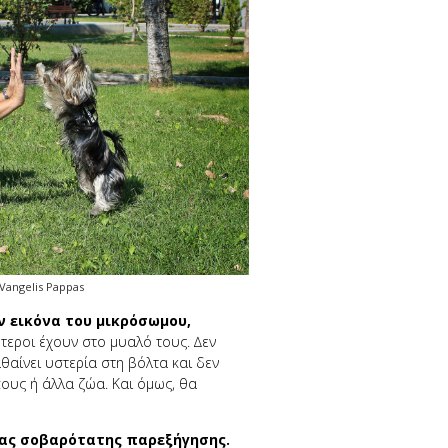
Vangelis Pappas
ν εικόνα του µικρόσωµου,
εροι έχουν στο μυαλό τους. ∆εν
αθαίνει υστερία στη βόλτα και δεν
ους ή άλλα ζώα. Και όµως, θα
ιας σοβαρότατης παρεξήγησης.