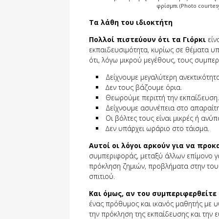
φρίσμπι (Photo courtesy
Τα λάθη του ιδιοκτήτη
Πολλοί πιστεύουν ότι τα Γιόρκι
είν
εκπαιδευσιµότητα, κυρίως σε θέματα υπ
ότι, λόγω μικρού μεγέθους, τους συμπε
Δείχνουμε μεγαλύτερη ανεκτικότητ
∆εν τους βάζουμε όρια.
Θεωρούμε περιττή την εκπαίδευση.
Δείχνουμε ασυνέπεια στο απαραίτ
Οι βόλτες τους είναι μικρές ή ανύπ
∆εν υπάρχει ωράριο στο τάισμα.
Αυτοί οι λόγοι αρκούν για να πρ
συµπεριφοράς, μεταξύ άλλων επίμονο γά
πρόκληση ζημιών, προβλήματα στην του
σπιτιού.
Και όµως, αν του συμπεριφερθείτε
ένας πρόθυμος και ικανός μαθητής µε 
την πρόκληση της εκπαίδευσης και την ε