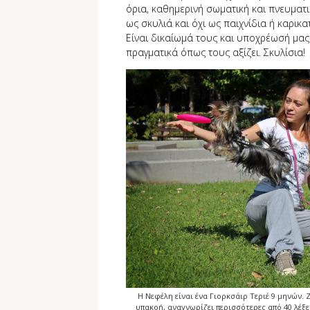
όρια, καθημερινή σωματική και πνευματ
ως σκυλιά και όχι ως παιχνίδια ή καρι
Είναι δικαίωμά τους και υποχρέωσή µα
πραγματικά όπως τους αξίζει. Σκυλίσια!
Η Νεφέλη είναι ένα Γιορκσάιρ Τεριέ 9 μηνών. Ζ
υπακοή, αναγνωρίζει περισσότερες από 40 λέξεις