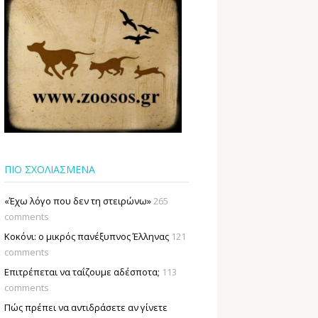
ΠΙΟ ΣΧΟΛΙΑΣΜΕΝΑ
«Έχω λόγο που δεν τη στειρώνω»
265
comments
Κοκόνι: ο μικρός πανέξυπνος Έλληνας
121
comments
Επιτρέπεται να ταΐζουµε αδέσποτα;
113
comments
Πώς πρέπει να αντιδράσετε αν γίνετε