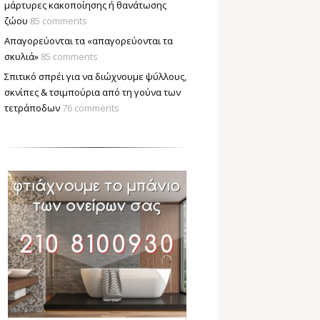
μάρτυρες κακοποίησης ή θανάτωσης
ζώου
85 comments
Απαγορεύονται τα «απαγορεύονται τα
σκυλιά»
85 comments
Σπιτικό σπρέι για να διώχνουμε ψύλλους,
σκνίπες & τσιμπούρια από τη γούνα των
τετράποδων
76 comments