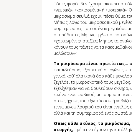
Πόσες φορές δεν έχουμε ακούσει ότι όλ
«νευρικά», «κακιασµένα» ή «υστερικά»; 
μικρόσωμα σκυλιά έχουν πέσει θύμα του
Μήπως, λόγω του μικροσκοπικού μεγέθο
συμπεριφορές που σε έναν μεγαλόσωμο
απαράδεκτες; Μήπως η γλυκιά φατσούλα
«χαριτωμένες» αταξίες; Μήπως τα αναλο
κάνουν τους πάντες να τα κακομαθαίνου
µαλώσουν»;
Τα μικρόσωμα είναι πρωτίστως… σ
εκπαιδεύσιµα, εξαιρετικά σε αγώνες υπ
γενικά καθ’ όλα ικανά όσο κάθε μεγαλό
ξεγελάει το μικροσκοπικό τους μέγεθος,
εξελίχθηκαν για να δουλεύουν σκληρά,
εικόνα ενός φοβικού, µη ισορροπημένο
στους ήχους του έξω κόσμου ή γαβγίζει
τεντωμένου λουριού του είναι εντελώς 
αλλά και τη συµπεριφορά ενός σωστά 
Όπως κάθε σκύλος, τα μικρόσωμα,
στοργής,
πρέπει να έχουν την κατάλληλ