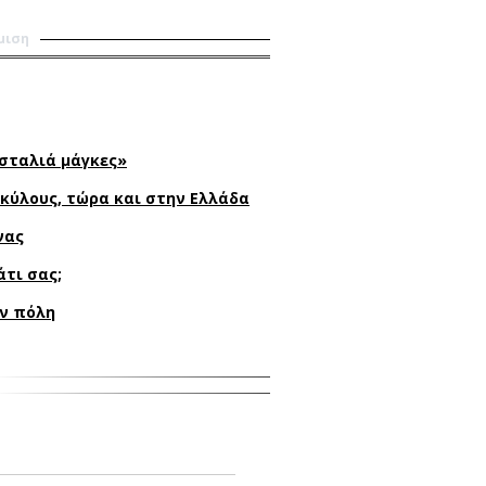
μιση
 σταλιά μάγκες»
 σκύλους, τώρα και στην Ελλάδα
νας
άτι σας;
ν πόλη