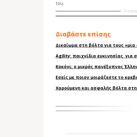
του.
διαφή
Διαβάστε επίσης
Δικαίωμα στη βόλτα για τους «μια
Agility: παιχνίδια ευκινησίας για
Κοκόνι: ο μικρός πανέξυπνος Έλλη
Εσείς με ποιον μοιράζεστε το κρεβ
Χαρούμενη και ασφαλής βόλτα στη