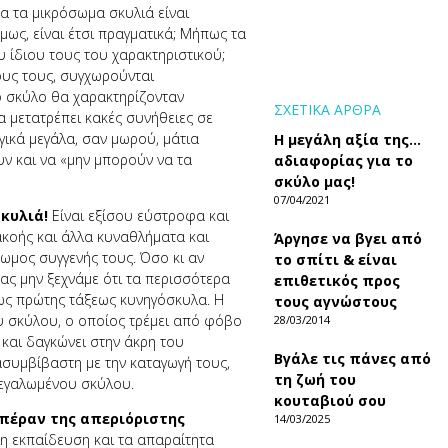
α τα μικρόσωμα σκυλιά είναι
Οµως, είναι έτσι πραγματικά; Μήπως τα
 ίδιου τους του χαρακτηριστικού;
υς τους, συγχωρούνται
 σκύλο θα χαρακτηρίζονταν
ΣΧΕΤΙΚΑ ΑΡΘΡΑ
 μετατρέπει κακές συνήθειες σε
γικά μεγάλα, σαν μωρού, µάτια
Η μεγάλη αξία της…
ν και να «μην μπορούν να τα
αδιαφορίας για το
σκύλο μας!
07/04/2021
κυλιά!
Είναι εξίσου εύστροφα και
ακοής και άλλα κυναθλήµατα και
Άργησε να βγει από
σωμος συγγενής τους. Όσο κι αν
το σπίτι & είναι
 ας μην ξεχνάµε ότι τα περισσότερα
επιθετικός προς
 ως πρώτης τάξεως κυνηγόσκυλα. Η
τους αγνώστους
υ σκύλου, ο οποίος τρέμει από φόβο
28/03/2014
 και δαγκώνει στην άκρη του
Βγάλε τις πάνες από
ασυμβίβαστη µε την καταγωγή τους,
τη ζωή του
µεγαλωµένου σκύλου.
κουταβιού σου
 πέραν της απεριόριστης
14/03/2025
η εκπαίδευση και τα απαραίτητα