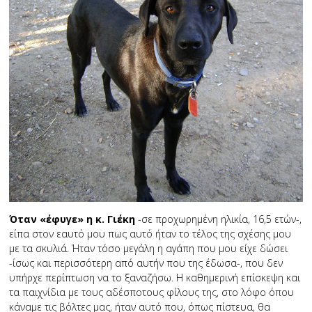
Όταν «έφυγε» η κ. Γιέκη
-σε προχωρημένη ηλικία, 16,5 ετών-,
είπα στον εαυτό μου πως αυτό ήταν το τέλος της σχέσης μου
με τα σκυλιά. Ήταν τόσο μεγάλη η αγάπη που μου είχε δώσει
-ίσως και περισσότερη από αυτήν που της έδωσα-, που δεν
υπήρχε περίπτωση να το ξαναζήσω. Η καθημερινή επίσκεψη και
τα παιχνίδια με τους αδέσποτους φίλους της, στο λόφο όπου
κάναμε τις βόλτες μας, ήταν αυτό που, όπως πίστευα, θα