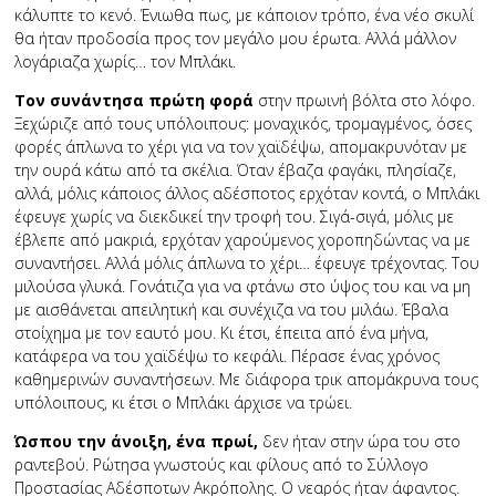
κάλυπτε το κενό. Ένιωθα πως, με κάποιον τρόπο, ένα νέο σκυλί
θα ήταν προδοσία προς τον μεγάλο μου έρωτα. Αλλά μάλλον
λογάριαζα χωρίς… τον Μπλάκι.
Τον συνάντησα πρώτη φορά
στην πρωινή βόλτα στο λόφο.
Ξεχώριζε από τους υπόλοιπους: μοναχικός, τρομαγμένος, όσες
φορές άπλωνα το χέρι για να τον χαϊδέψω, απομακρυνόταν με
την ουρά κάτω από τα σκέλια. Όταν έβαζα φαγάκι, πλησίαζε,
αλλά, μόλις κάποιος άλλος αδέσποτος ερχόταν κοντά, ο Μπλάκι
έφευγε χωρίς να διεκδικεί την τροφή του. Σιγά-σιγά, μόλις με
έβλεπε από μακριά, ερχόταν χαρούμενος χοροπηδώντας να με
συναντήσει. Αλλά μόλις άπλωνα το χέρι… έφευγε τρέχοντας. Του
μιλούσα γλυκά. Γονάτιζα για να φτάνω στο ύψος του και να μη
με αισθάνεται απειλητική και συνέχιζα να του μιλάω. Έβαλα
στοίχημα με τον εαυτό μου. Κι έτσι, έπειτα από ένα μήνα,
κατάφερα να του χαϊδέψω το κεφάλι. Πέρασε ένας χρόνος
καθημερινών συναντήσεων. Με διάφορα τρικ απομάκρυνα τους
υπόλοιπους, κι έτσι ο Μπλάκι άρχισε να τρώει.
Ώσπου την άνοιξη, ένα πρωί,
δεν ήταν στην ώρα του στο
ραντεβού. Ρώτησα γνωστούς και φίλους από το Σύλλογο
Προστασίας Αδέσποτων Ακρόπολης. Ο νεαρός ήταν άφαντος.