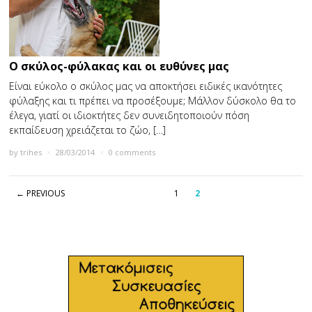
Ο σκύλος-φύλακας και οι ευθύνες μας
Είναι εύκολο ο σκύλος μας να αποκτήσει ειδικές ικανότητες
φύλαξης και τι πρέπει να προσέξουμε; Μάλλον δύσκολο θα το
έλεγα, γιατί οι ιδιοκτήτες δεν συνειδητοποιούν πόση
εκπαίδευση χρειάζεται το ζώο, […]
by
trihes
×
28/03/2014
×
0 comments
← PREVIOUS
1
2