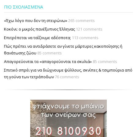
ΠΙΟ ΣΧΟΛΙΑΣΜΕΝΑ
«Έχω λόγο που δεν τη στειρώνω»
265 comments
Κοκόνι: ο μικρός πανέξυπνος Έλληνας
121 comments
Επιτρέπεται να ταΐζουµε αδέσποτα;
113 comments
Πώς πρέπει να αντιδράσετε αν γίνετε μάρτυρες κακοποίησης ή
θανάτωσης ζώου
85 comments
Απαγορεύονται τα «απαγορεύονται τα σκυλιά»
85 comments
Σπιτικό σπρέι για να διώχνουμε ψύλλους, σκνίπες & τσιμπούρια από
τη γούνα των τετράποδων
76 comments