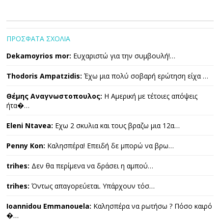
ΠΡΟΣΦΑΤΑ ΣΧΟΛΙΑ
Dekamoyrios mor:
Ευχαριστώ για την συμβουλή!…
Thodoris Ampatzidis:
Έχω μια πολύ σοβαρή ερώτηση είχα …
Θέμης Αναγνωστοπουλος:
Η Αμερική με τέτοιες απόψεις
ήτα�…
Eleni Ntavea:
Εχω 2 σκυλια και τους βραζω μια 12α…
Penny Kon:
Καλησπέρα! Επειδή δε μπορώ να βρω…
trihes:
Δεν θα περίμενα να δράσει η αμπού…
trihes:
Όντως απαγορεύεται. Υπάρχουν τόσ…
Ioannidou Emmanouela:
Καλησπέρα να ρωτήσω ? Πόσο καιρό
�…