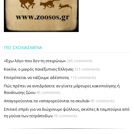
ΠΙΟ ΣΧΟΛΙΑΣΜΕΝΑ
«Έχω λόγο που δεν τη στειρώνω»
265 comments
Κοκόνι: ο μικρός πανέξυπνος Έλληνας
121 comments
Επιτρέπεται να ταΐζουµε αδέσποτα;
113 comments
Πώς πρέπει να αντιδράσετε αν γίνετε μάρτυρες κακοποίησης ή
θανάτωσης ζώου
85 comments
Απαγορεύονται τα «απαγορεύονται τα σκυλιά»
85 comments
Σπιτικό σπρέι για να διώχνουμε ψύλλους, σκνίπες & τσιμπούρια από
τη γούνα των τετράποδων
76 comments