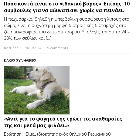
Πόσο κοντά είναι στο «ιδανικό βάρος»; Επίσης, 10
συμβουλές για να αδυνατίσει χωρίς να πεινάει.
Η παχυσαρκία, δηλαδή η υπερβολική συσσώρευση λίπους στο
σώμα, είναι η συχνότερη μορφή διατροφικής διαταραχής στα
ζώα συντροφιάς του δυτικού κόσμου. Υπολογίζεται ότι το 24 –
30% των σκύλων και […]
by
trihes
×
20/10/2014
×
9 comments
ΚΑΚΕΣ ΣΥΝΗΘΕΙΕΣ
«Αντί για το φαγητό της τρώει τις ακαθαρσίες
της και μετά μας φιλάει.»
Ερώτηση: «Είμαι ιδιοκτήτης ενός θηλυκού Γερμανικού