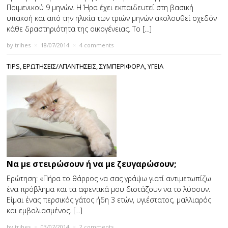
Ποιμενικού 9 μηνών. Η Ήρα έχει εκπαιδευτεί στη βασική
υπακοή και από την ηλικία των τριών μηνών ακολουθεί σχεδόν
κάθε δραστηριότητα της οικογένειας. Το […]
by
trihes
×
18/07/2014
×
4 comments
TIPS
,
ΕΡΩΤΗΣΕΙΣ/ΑΠΑΝΤΗΣΕΙΣ
,
ΣΥΜΠΕΡΙΦΟΡΑ
,
ΥΓΕΙΑ
Να με στειρώσουν ή να με ζευγαρώσουν;
Ερώτηση: «Πήρα το θάρρος να σας γράψω γιατί αντιμετωπίζω
ένα πρόβλημα και τα αφεντικά μου διστάζουν να το λύσουν.
Είμαι ένας περσικός γάτος ήδη 3 ετών, υγιέστατος, μαλλιαρός
και εμβολιασμένος. […]
by
trihes
×
03/07/2014
×
2 comments