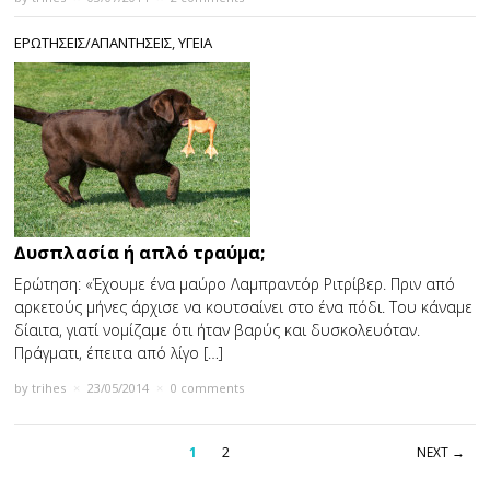
ΕΡΩΤΗΣΕΙΣ/ΑΠΑΝΤΗΣΕΙΣ
,
ΥΓΕΙΑ
∆υσπλασία ή απλό τραύμα;
Ερώτηση: «Έχουμε ένα μαύρο Λαμπραντόρ Ριτρίβερ. Πριν από
αρκετούς μήνες άρχισε να κουτσαίνει στο ένα πόδι. Του κάναμε
δίαιτα, γιατί νομίζαμε ότι ήταν βαρύς και δυσκολευόταν.
Πράγματι, έπειτα από λίγο […]
by
trihes
×
23/05/2014
×
0 comments
1
2
NEXT →