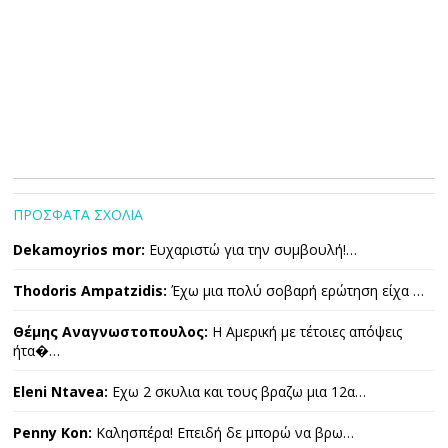
ΠΡΟΣΦΑΤΑ ΣΧΟΛΙΑ
Dekamoyrios mor:
Ευχαριστώ για την συμβουλή!…
Thodoris Ampatzidis:
Έχω μια πολύ σοβαρή ερώτηση είχα …
Θέμης Αναγνωστοπουλος:
Η Αμερική με τέτοιες απόψεις
ήτα�…
Eleni Ntavea:
Εχω 2 σκυλια και τους βραζω μια 12α…
Penny Kon:
Καλησπέρα! Επειδή δε μπορώ να βρω…