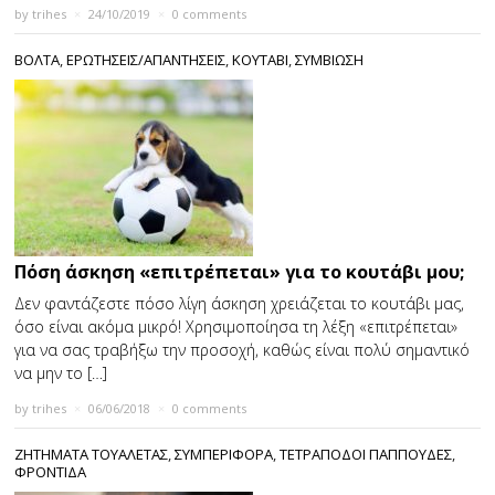
by
trihes
×
24/10/2019
×
0 comments
ΒΟΛΤΑ
,
ΕΡΩΤΗΣΕΙΣ/ΑΠΑΝΤΗΣΕΙΣ
,
ΚΟΥΤΑΒΙ
,
ΣΥΜΒΙΩΣΗ
Πόση άσκηση «επιτρέπεται» για το κουτάβι μου;
Δεν φαντάζεστε πόσο λίγη άσκηση χρειάζεται το κουτάβι μας,
όσο είναι ακόμα μικρό! Χρησιμοποίησα τη λέξη «επιτρέπεται»
για να σας τραβήξω την προσοχή, καθώς είναι πολύ σημαντικό
να μην το […]
by
trihes
×
06/06/2018
×
0 comments
ΖΗΤΉΜΑΤΑ ΤΟΥΑΛΈΤΑΣ
,
ΣΥΜΠΕΡΙΦΟΡΑ
,
ΤΕΤΡΑΠΟΔΟΙ ΠΑΠΠΟΥΔΕΣ
,
ΦΡΟΝΤΙΔΑ