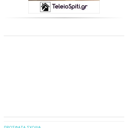
ΠΡΟΣΦΑΤΑ ΣΧΟΛΙΑ