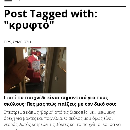
Post Tagged with:
"κρυφτό"
TIPS
,
ΣΥΜΒΙΩΣΗ
Γιατί το παιχνίδι είναι σημαντικό για τους
σκύλους; Πες μας πώς παίζεις με τον δικό σου;
Επέστρεψα κάπως “βαριά” από τις διακοπές, με… μειωμένη
όρεξη για βόλτες και παιχνίδια. Ο σκύλος μου όμως είναι
νεαρός. Αυτός λατρεύει τις βόλτες και τα παιχνίδια! Και σα να