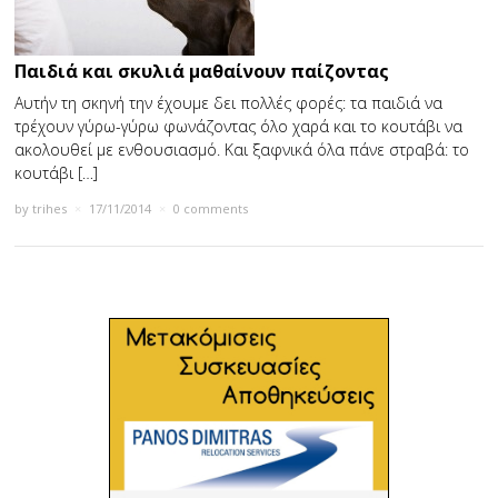
Παιδιά και σκυλιά μαθαίνουν παίζοντας
Αυτήν τη σκηνή την έχουμε δει πολλές φορές: τα παιδιά να
τρέχουν γύρω-γύρω φωνάζοντας όλο χαρά και το κουτάβι να
ακολουθεί με ενθουσιασμό. Και ξαφνικά όλα πάνε στραβά: το
κουτάβι […]
by
trihes
×
17/11/2014
×
0 comments