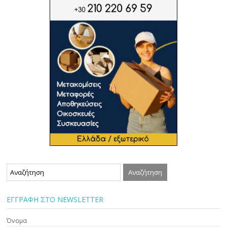
ΕΓΓΡΑΦΗ ΣΤΟ NEWSLETTER
Όνομα