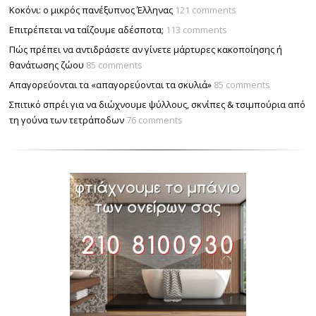
Κοκόνι: ο μικρός πανέξυπνος Έλληνας
121 comments
Επιτρέπεται να ταΐζουµε αδέσποτα;
113 comments
Πώς πρέπει να αντιδράσετε αν γίνετε μάρτυρες κακοποίησης ή
θανάτωσης ζώου
85 comments
Απαγορεύονται τα «απαγορεύονται τα σκυλιά»
85 comments
Σπιτικό σπρέι για να διώχνουμε ψύλλους, σκνίπες & τσιμπούρια από
τη γούνα των τετράποδων
76 comments