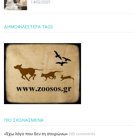
14/02/2025
ΔΗΜΟΦΙΛΕΣΤΕΡΑ TAGS
ΠΙΟ ΣΧΟΛΙΑΣΜΕΝΑ
«Έχω λόγο που δεν τη στειρώνω»
265 comments