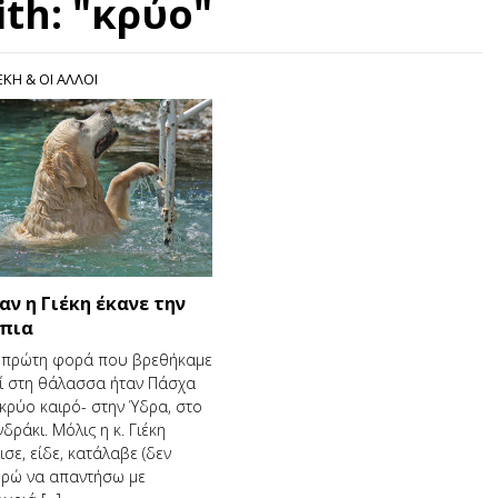
ith: "κρύο"
ΙΕΚΗ & ΟΙ ΑΛΛΟΙ
αν η Γιέκη έκανε την
πια
 πρώτη φορά που βρεθήκαμε
ί στη θάλασσα ήταν Πάσχα
 κρύο καιρό- στην Ύδρα, στο
δράκι. Μόλις η κ. Γιέκη
ισε, είδε, κατάλαβε (δεν
ρώ να απαντήσω με