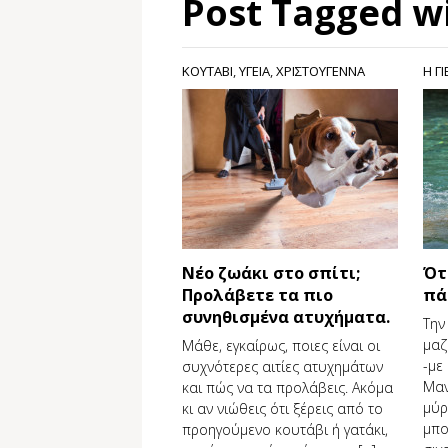
Post Tagged w
ΚΟΥΤΑΒΙ
,
ΥΓΕΙΑ
,
ΧΡΙΣΤΟΥΓΕΝΝΑ
Η Γ
Νέο ζωάκι στο σπίτι;
Ότ
Προλάβετε τα πιο
πά
συνηθισμένα ατυχήματα.
Την
μαζ
Μάθε, εγκαίρως, ποιες είναι οι
-με
συχνότερες αιτίες ατυχημάτων
Μαν
και πώς να τα προλάβεις. Ακόμα
μύρ
κι αν νιώθεις ότι ξέρεις από το
μπο
προηγούμενο κουτάβι ή γατάκι,