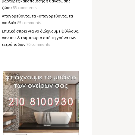
μάρτυρες κακοποίησης ή θανάτωσης
ζώου
85 comments
Απαγορεύονται τα «απαγορεύονται τα
σκυλιά»
85 comments
Σπιτικό σπρέι για να διώχνουμε ψύλλους,
σκνίπες & τσιμπούρια από τη γούνα των
τετράποδων
76 comments