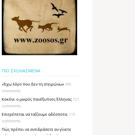
ΠΙΟ ΣΧΟΛΙΑΣΜΕΝΑ
«Έχω λόγο που δεν τη στειρώνω»
265
comments
Κοκόνι: ο μικρός πανέξυπνος Έλληνας
121
comments
Επιτρέπεται να ταΐζουµε αδέσποτα;
113
comments
Πώς πρέπει να αντιδράσετε αν γίνετε