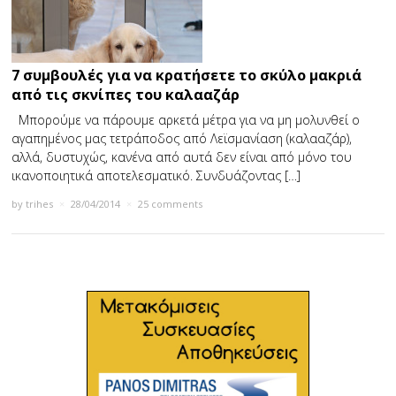
7 συμβουλές για να κρατήσετε το σκύλο μακριά
από τις σκνίπες του καλααζάρ
Μπορούμε να πάρουμε αρκετά μέτρα για να μη μολυνθεί ο
αγαπημένος μας τετράποδος από Λεϊσμανίαση (καλααζάρ),
αλλά, δυστυχώς, κανένα από αυτά δεν είναι από μόνο του
ικανοποιητικά αποτελεσματικό. Συνδυάζοντας […]
by
trihes
×
28/04/2014
×
25 comments