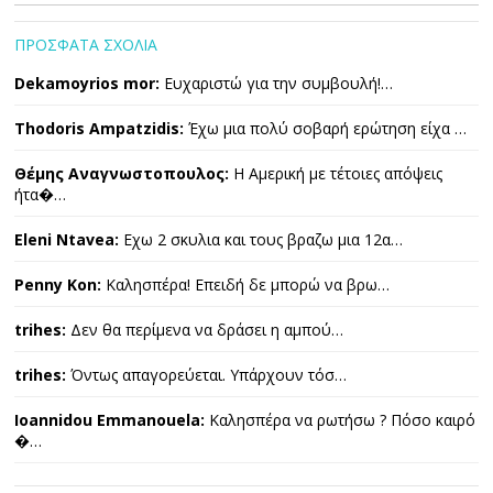
ΠΡΟΣΦΑΤΑ ΣΧΟΛΙΑ
Dekamoyrios mor:
Ευχαριστώ για την συμβουλή!…
Thodoris Ampatzidis:
Έχω μια πολύ σοβαρή ερώτηση είχα …
Θέμης Αναγνωστοπουλος:
Η Αμερική με τέτοιες απόψεις
ήτα�…
Eleni Ntavea:
Εχω 2 σκυλια και τους βραζω μια 12α…
Penny Kon:
Καλησπέρα! Επειδή δε μπορώ να βρω…
trihes:
Δεν θα περίμενα να δράσει η αμπού…
trihes:
Όντως απαγορεύεται. Υπάρχουν τόσ…
Ioannidou Emmanouela:
Καλησπέρα να ρωτήσω ? Πόσο καιρό
�…