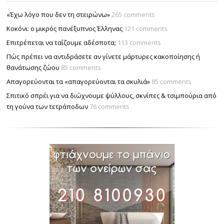
«Έχω λόγο που δεν τη στειρώνω»
265 comments
Κοκόνι: ο μικρός πανέξυπνος Έλληνας
121 comments
Επιτρέπεται να ταΐζουµε αδέσποτα;
113 comments
Πώς πρέπει να αντιδράσετε αν γίνετε μάρτυρες κακοποίησης ή
θανάτωσης ζώου
85 comments
Απαγορεύονται τα «απαγορεύονται τα σκυλιά»
85 comments
Σπιτικό σπρέι για να διώχνουμε ψύλλους, σκνίπες & τσιμπούρια από
τη γούνα των τετράποδων
76 comments