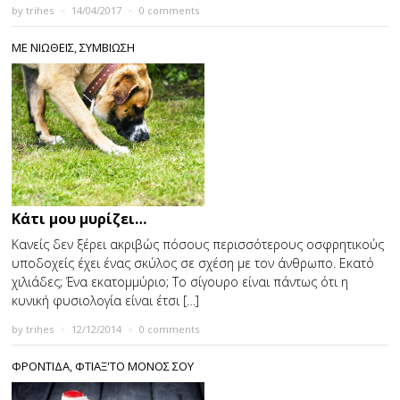
by
trihes
×
14/04/2017
×
0 comments
ΜΕ ΝΙΩΘΕΙΣ
,
ΣΥΜΒΙΩΣΗ
Κάτι μου μυρίζει…
Κανείς δεν ξέρει ακριβώς πόσους περισσότερους οσφρητικούς
υποδοχείς έχει ένας σκύλος σε σχέση με τον άνθρωπο. Εκατό
χιλιάδες; Ένα εκατομμύριο; Το σίγουρο είναι πάντως ότι η
κυνική φυσιολογία είναι έτσι […]
by
trihes
×
12/12/2014
×
0 comments
ΦΡΟΝΤΙΔΑ
,
ΦΤΙΑΞ'ΤΟ ΜΟΝΟΣ ΣΟΥ