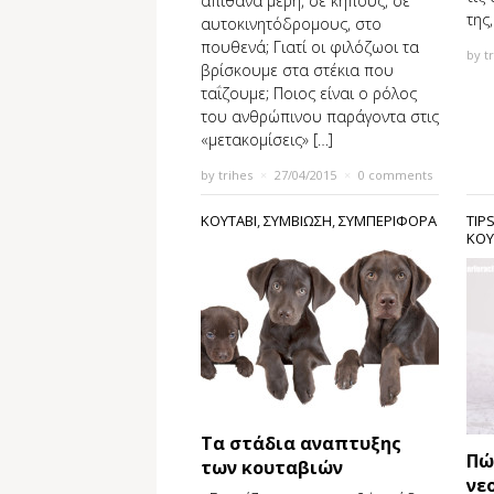
απίθανα μέρη, σε κήπους, σε
της
αυτοκινητόδρομους, στο
πουθενά; Γιατί οι φιλόζωοι τα
by
t
βρίσκουμε στα στέκια που
ταΐζουμε; Ποιος είναι ο ρόλος
του ανθρώπινου παράγοντα στις
«μετακομίσεις» […]
by
trihes
×
27/04/2015
×
0 comments
ΚΟΥΤΑΒΙ
,
ΣΥΜΒΙΩΣΗ
,
ΣΥΜΠΕΡΙΦΟΡΑ
TIP
ΚΟΥ
Τα στάδια αναπτυξης
Πώ
των κουταβιών
νε