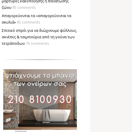
μάρτυρες κακοποίησης ή θανάτωσης
ζώου
85 comments
Απαγορεύονται τα «απαγορεύονται τα
σκυλιά»
85 comments
Σπιτικό σπρέι για να διώχνουμε ψύλλους,
σκνίπες & τσιμπούρια από τη γούνα των
τετράποδων
76 comments