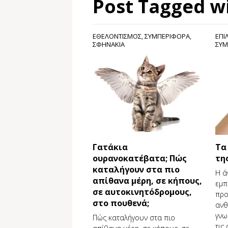
Post Tagged w
ΕΘΕΛΟΝΤΙΣΜΟΣ
,
ΣΥΜΠΕΡΙΦΟΡΑ
,
ΕΠΙ
ΣΦΗΝΑΚΙΑ
ΣΥΜ
Γατάκια
Τα
ουρανοκατέβατα; Πώς
τη
καταλήγουν στα πιο
Η ά
απίθανα μέρη, σε κήπους,
εμπ
σε αυτοκινητόδρομους,
προ
στο πουθενά;
ανθ
γνω
Πώς καταλήγουν στα πιο
τις