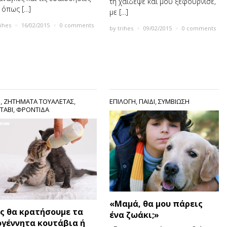
τη χάιδεψε και μου ξεφούρνισε,
, όπως […]
με […]
rihes
×
16/02/2015
×
0 comments
by
trihes
×
09/02/2015
×
0 comments
S
,
ΖΗΤΉΜΑΤΑ ΤΟΥΑΛΈΤΑΣ
,
ΕΠΙΛΟΓΗ
,
ΠΑΙΔΙ
,
ΣΥΜΒΙΩΣΗ
ΤΑΒΙ
,
ΦΡΟΝΤΙΔΑ
«Μαμά, θα μου πάρεις
ς θα κρατήσουμε τα
ένα ζωάκι;»
ογέννητα κουτάβια ή