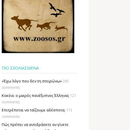
ΠΙΟ ΣΧΟΛΙΑΣΜΕΝΑ
«Έχω λόγο που δεν τη στειρώνω»
265
comments
Κοκόνι: ο μικρός πανέξυπνος Έλληνας
121
comments
Επιτρέπεται να ταΐζουµε αδέσποτα;
113
comments
Πώς πρέπει να αντιδράσετε αν γίνετε