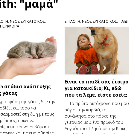
ith: "μαμά"
ΛΟΓΗ
,
ΝΕΟΣ ΣΥΓΚΑΤΟΙΚΟΣ
,
ΕΠΙΛΟΓΗ
,
ΝΕΟΣ ΣΥΓΚΑΤΟΙΚΟΣ
,
ΠΑΙΔΙ
ΠΕΡΙΦΟΡΑ
Είναι το παιδί σας έτοιμο
 5 στάδια ανάπτυξης
για κατοικίδιο; Κι, εδώ
ς γάτας
που τα λέμε, είστε εσείς;
γρια φύση της γάτας δεν την
Το πρώτο οκτάχρονο που μου
οδίζει και τόσο να
ράγισε την καρδιά, το
σαρμοστεί στη ζωή με τους
συνάντησα στο πάρκο της
ρώπους, αρκεί να
γειτονιάς μου ένα πρωινό του
ρίζουμε και να σεβόμαστε
Αυγούστου. Πλησίασε την Κίρκη,
 ανάγκες και τις ευαισθησίες