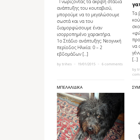
Γνωρίζοντας τα ακριβή στάδια
γα
ανάπτυξης του κουταβιού,
Τα 
μπορούμε να το μεγαλώσουμε
κού
σωστά και να του
σκο
διαμορφώσουμε έναν
«φι
ισορροπημένο χαρακτήρα.
προ
1o Στάδιο ανάπτυξης: Νεογνική
να 
περίοδος Ηλικία: 0 – 2
γέν
εβδομάδων […]
[…]
by
trihes
×
19/01/2015
×
6 comments
by
t
com
ΜΠΕΛΑΛΙΔΙΚΑ
ΣΥΜ