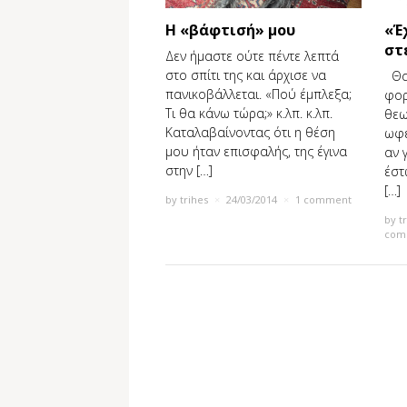
Η «βάφτισή» μου
«Έ
στ
Δεν ήμαστε ούτε πέντε λεπτά
στο σπίτι της και άρχισε να
Θα 
πανικοβάλλεται. «Πού έμπλεξα;
φορ
Τι θα κάνω τώρα;» κ.λπ. κ.λπ.
θεω
Καταλαβαίνοντας ότι η θέση
ωφε
μου ήταν επισφαλής, της έγινα
αν 
στην […]
έστ
[…]
by
trihes
×
24/03/2014
×
1 comment
by
t
com