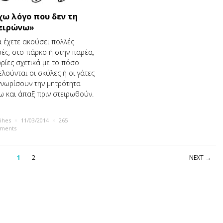
χω λόγο που δεν τη
ειρώνω»
έχετε ακούσει πολλές
ές, στο πάρκο ή στην παρέα,
ρίες σχετικά με το πόσο
λούνται οι σκύλες ή οι γάτες
γνωρίσουν την μητρότητα
ω και άπαξ πριν στειρωθούν.
rihes
×
11/03/2014
×
265
ments
1
2
NEXT →