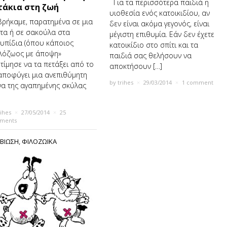
Για τα περισσότερα παιδιά η
τάκια στη ζωή
υιοθεσία ενός κατοικιδίου, αν
βρήκαμε, παρατημένα σε μια
δεν είναι ακόμα γεγονός, είναι
τα ή σε σακούλα στα
μέγιστη επιθυμία. Εάν δεν έχετε
υπίδια (όπου κάποιος
κατοικίδιο στο σπίτι και τα
λόζωος με άποψη»
παιδιά σας θελήσουν να
τίμησε να τα πετάξει από το
αποκτήσουν […]
αποφύγει μια ανεπιθύμητη
by
trihes
×
29/03/2014
×
1 comment
να της αγαπημένης σκύλας
rihes
×
27/05/2014
×
25
ments
ΒΙΩΣΗ
,
ΦΙΛΟΖΩΙΚΑ