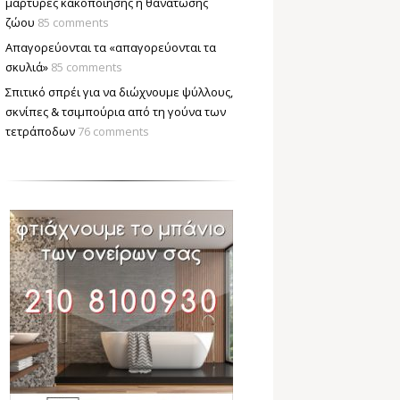
μάρτυρες κακοποίησης ή θανάτωσης
ζώου
85 comments
Απαγορεύονται τα «απαγορεύονται τα
σκυλιά»
85 comments
Σπιτικό σπρέι για να διώχνουμε ψύλλους,
σκνίπες & τσιμπούρια από τη γούνα των
τετράποδων
76 comments