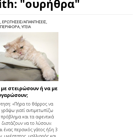
ith: "ουρήθρα"
S
,
ΕΡΩΤΗΣΕΙΣ/ΑΠΑΝΤΗΣΕΙΣ
,
ΠΕΡΙΦΟΡΑ
,
ΥΓΕΙΑ
 με στειρώσουν ή να με
υγαρώσουν;
τηση: «Πήρα το θάρρος να
 γράψω γιατί αντιμετωπίζω
 πρόβλημα και τα αφεντικά
 διστάζουν να το λύσουν.
αι ένας περσικός γάτος ήδη 3
ν, υγιέστατος, μαλλιαρός και