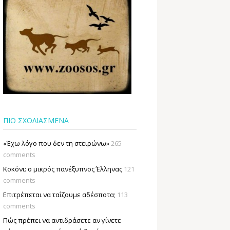
ΠΙΟ ΣΧΟΛΙΑΣΜΕΝΑ
«Έχω λόγο που δεν τη στειρώνω»
265
comments
Κοκόνι: ο μικρός πανέξυπνος Έλληνας
121
comments
Επιτρέπεται να ταΐζουµε αδέσποτα;
113
comments
Πώς πρέπει να αντιδράσετε αν γίνετε