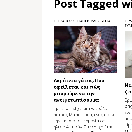
Post Tagged w
ΤΕΤΡΑΠΟΔΟΙ ΠΑΠΠΟΥΔΕΣ
,
ΥΓΕΙΑ
TIP
ΣΥΜ
Ακράτεια γάτας: Πού
Να
οφείλεται και πώς
ζε
μπορούμε να την
αντιμετωπίσουμε;
Ερώ
σας
Ερώτηση: «Έχω μια γατούλα
ένα
ράτσας Μaine Coon, ενός έτους.
μου
Την πήρα από Γερμανία σε
Είμ
ηλικία 4 μηνών. Στην αρχή ήταν
ετώ