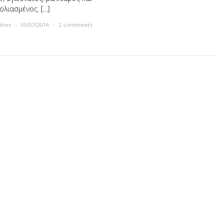
ολιασμένος. […]
rihes
×
03/07/2014
×
2 comments