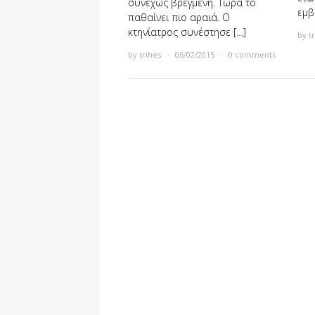
συνεχώς βρεγμένη. Τώρα το
εμβ
παθαίνει πιο αραιά. Ο
κτηνίατρος συνέστησε […]
by
t
by
trihes
×
06/02/2015
×
0 comments