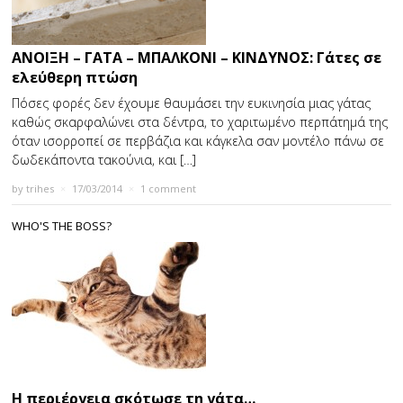
ΑΝΟΙΞΗ – ΓΑΤΑ – ΜΠΑΛΚΟΝΙ – ΚΙΝΔΥΝΟΣ: Γάτες σε
ελεύθερη πτώση
Πόσες φορές δεν έχουμε θαυμάσει την ευκινησία μιας γάτας
καθώς σκαρφαλώνει στα δέντρα, το χαριτωμένο περπάτημά της
όταν ισορροπεί σε περβάζια και κάγκελα σαν μοντέλο πάνω σε
δωδεκάποντα τακούνια, και […]
by
trihes
×
17/03/2014
×
1 comment
WHO'S THE BOSS?
Η περιέργεια σκότωσε τη γάτα…