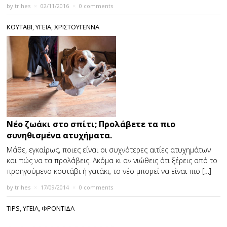
by
trihes
×
02/11/2016
×
0 comments
ΚΟΥΤΑΒΙ
,
ΥΓΕΙΑ
,
ΧΡΙΣΤΟΥΓΕΝΝΑ
Νέο ζωάκι στο σπίτι; Προλάβετε τα πιο
συνηθισμένα ατυχήματα.
Μάθε, εγκαίρως, ποιες είναι οι συχνότερες αιτίες ατυχημάτων
και πώς να τα προλάβεις. Ακόμα κι αν νιώθεις ότι ξέρεις από το
προηγούμενο κουτάβι ή γατάκι, το νέο μπορεί να είναι πιο […]
by
trihes
×
17/09/2014
×
0 comments
TIPS
,
ΥΓΕΙΑ
,
ΦΡΟΝΤΙΔΑ