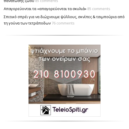
θανάτωσης ζώου
85 comments
Απαγορεύονται τα «απαγορεύονται τα σκυλιά»
85 comments
Σπιτικό σπρέι για να διώχνουμε ψύλλους, σκνίπες & τσιμπούρια από
τη γούνα των τετράποδων
76 comments