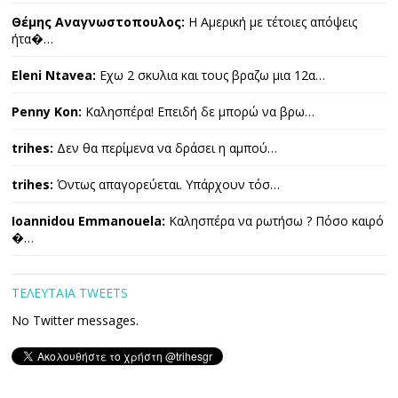
Θέμης Αναγνωστοπουλος:
Η Αμερική με τέτοιες απόψεις
ήτα�…
Eleni Ntavea:
Εχω 2 σκυλια και τους βραζω μια 12α…
Penny Kon:
Καλησπέρα! Επειδή δε μπορώ να βρω…
trihes:
Δεν θα περίμενα να δράσει η αμπού…
trihes:
Όντως απαγορεύεται. Υπάρχουν τόσ…
Ioannidou Emmanouela:
Καλησπέρα να ρωτήσω ? Πόσο καιρό
�…
ΤΕΛΕΥΤΑΙΑ TWEETS
No Twitter messages.