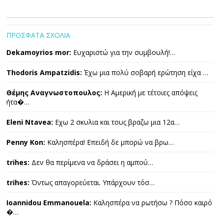
ΠΡΟΣΦΑΤΑ ΣΧΟΛΙΑ
Dekamoyrios mor:
Ευχαριστώ για την συμβουλή!…
Thodoris Ampatzidis:
Έχω μια πολύ σοβαρή ερώτηση είχα …
Θέμης Αναγνωστοπουλος:
Η Αμερική με τέτοιες απόψεις
ήτα�…
Eleni Ntavea:
Εχω 2 σκυλια και τους βραζω μια 12α…
Penny Kon:
Καλησπέρα! Επειδή δε μπορώ να βρω…
trihes:
Δεν θα περίμενα να δράσει η αμπού…
trihes:
Όντως απαγορεύεται. Υπάρχουν τόσ…
Ioannidou Emmanouela:
Καλησπέρα να ρωτήσω ? Πόσο καιρό
�…