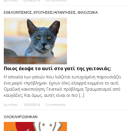
by
trihes
×
02/06/2014
×
29 comments
ΕΘΕΛΟΝΤΙΣΜΟΣ
,
ΕΡΩΤΗΣΕΙΣ/ΑΠΑΝΤΗΣΕΙΣ
,
ΦΙΛΟΖΩΙΚΑ
Ποιος έκοψε το αυτί στο γατί της γειτονιάς;
Η αποικία των γατιών που λιάζεται ευτυχισμένη παρουσιάζει
ένα μικρό «πρόβλημα»: έχουν όλες ελαφρά κομμένο το αυτί.
Ομαδική κακοποίηση; Γενετικό πρόβλημα; Τραυματισμοί από
καυγάδες; Και όμως, αυτές είναι οι πιο […]
by
trihes
×
15/05/2014
×
5 comments
ΟΛΟΚΛΗΡΩΘΗΚΑΝ