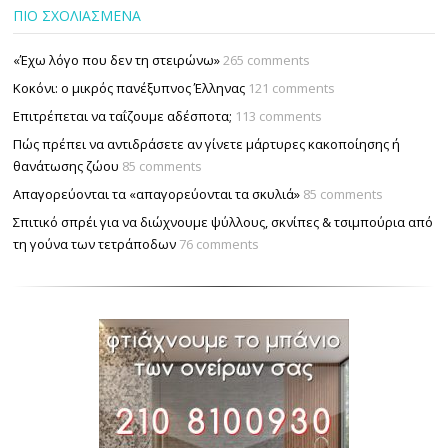
ΠΙΟ ΣΧΟΛΙΑΣΜΕΝΑ
«Έχω λόγο που δεν τη στειρώνω»
265 comments
Κοκόνι: ο μικρός πανέξυπνος Έλληνας
121 comments
Επιτρέπεται να ταΐζουµε αδέσποτα;
113 comments
Πώς πρέπει να αντιδράσετε αν γίνετε μάρτυρες κακοποίησης ή
θανάτωσης ζώου
85 comments
Απαγορεύονται τα «απαγορεύονται τα σκυλιά»
85 comments
Σπιτικό σπρέι για να διώχνουμε ψύλλους, σκνίπες & τσιμπούρια από
τη γούνα των τετράποδων
76 comments