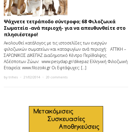
Ψάχνετε τετράποδο σύντροφο; 68 Φιλοζωικά
Σωματεία -ανά περιοχή- για να απευθυνθείτε στο
πλησιέστερο!
Ακολουθεί κατάλογος µε τις ιστοσελίδες των ενεργών
φιλοζωικών σωµατείων και καταφυγίων ανά περιοχή: ΑTTIKH –
ΣΑΡΩΝΙΚΟΣ ∆ΙΚΕΠΑΖ ∆ιαδηµοτικό Κέντρο Περίθαλψης
Αδέσποτων Ζώων: www.pesydap.gr/dikepaz Ελληνική Φιλοζωική
Εταιρεία: www.filozoiki.gr Οι Εφτάψυχες: […]
by
trihes
×
21/02/2014
×
20 comments