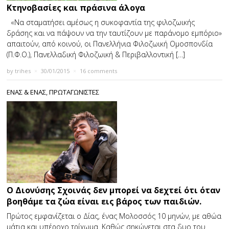
Κτηνοβασίες και πράσινα άλογα
«Να σταματήσει αμέσως η συκοφαντία της φιλοζωικής
δράσης και να πάψουν να την ταυτίζουν με παράνομο εμπόριο»
απαιτούν, από κοινού, οι Πανελλήνια Φιλοζωική Ομοσπονδία
(Π.Φ.Ο.), Πανελλαδική Φιλοζωική & Περιβαλλοντική […]
by
trihes
×
30/01/2015
×
16 comments
ΕΝΑΣ & ΕΝΑΣ
,
ΠΡΩΤΑΓΩΝΙΣΤΕΣ
Ο Διονύσης Σχοινάς δεν μπορεί να δεχτεί ότι όταν
βοηθάμε τα ζώα είναι εις βάρος των παιδιών.
Πρώτος εμφανίζεται ο Δίας, ένας Μολοσσός 10 μηνών, με αθώα
μάτια και υπέροχο τρίχωμα. Καθώς σηκώνεται στα δυο του