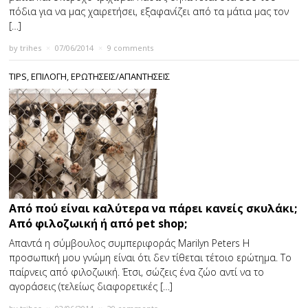
πόδια για να μας χαιρετήσει, εξαφανίζει από τα μάτια μας τον
[…]
by
trihes
×
07/06/2014
×
9 comments
TIPS
,
ΕΠΙΛΟΓΗ
,
ΕΡΩΤΗΣΕΙΣ/ΑΠΑΝΤΗΣΕΙΣ
Aπό πού είναι καλύτερα να πάρει κανείς σκυλάκι;
Από φιλοζωική ή από pet shop;
Απαντά η σύμβουλος συμπεριφοράς Marilyn Peters Η
προσωπική μου γνώμη είναι ότι δεν τίθεται τέτοιο ερώτημα. Το
παίρνεις από φιλοζωική. Έτσι, σώζεις ένα ζώο αντί να το
αγοράσεις (τελείως διαφορετικές […]