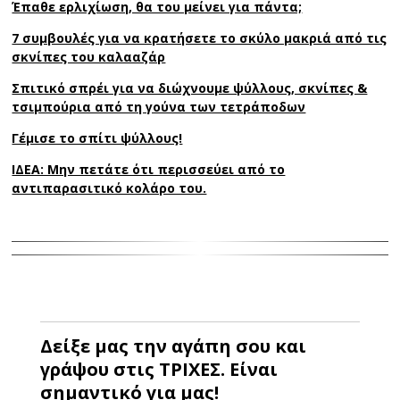
Έπαθε ερλιχίωση, θα του μείνει για πάντα;
7 συμβουλές για να κρατήσετε το σκύλο μακριά από τις
σκνίπες του καλααζάρ
Σπιτικό σπρέι για να διώχνουμε ψύλλους, σκνίπες &
τσιμπούρια από τη γούνα των τετράποδων
Γέμισε το σπίτι ψύλλους!
ΙΔΕΑ: Μην πετάτε ότι περισσεύει από το
αντιπαρασιτικό κολάρο του.
Δείξε μας την αγάπη σου και
γράψου στις ΤΡΙΧΕΣ. Είναι
σημαντικό για μας!