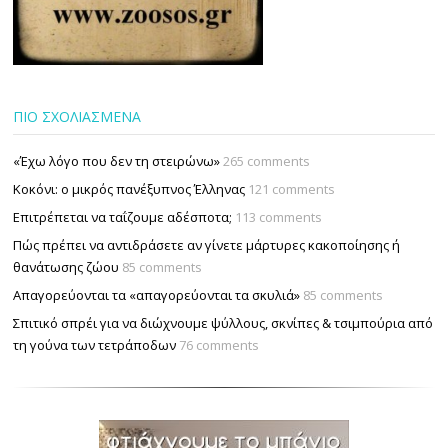
ΠΙΟ ΣΧΟΛΙΑΣΜΕΝΑ
«Έχω λόγο που δεν τη στειρώνω»
265 comments
Κοκόνι: ο μικρός πανέξυπνος Έλληνας
121 comments
Επιτρέπεται να ταΐζουµε αδέσποτα;
113 comments
Πώς πρέπει να αντιδράσετε αν γίνετε μάρτυρες κακοποίησης ή
θανάτωσης ζώου
85 comments
Απαγορεύονται τα «απαγορεύονται τα σκυλιά»
85 comments
Σπιτικό σπρέι για να διώχνουμε ψύλλους, σκνίπες & τσιμπούρια από
τη γούνα των τετράποδων
76 comments