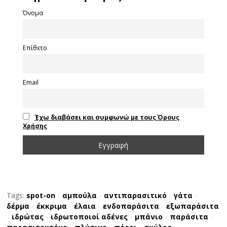
Όνομα
Επίθετο
Email
Έχω διαβάσει και συμφωνώ με τους Όρους
Χρήσης
Tags:
spot-on
αμπούλα
αντιπαρασιτικό
γάτα
×
×
×
×
δέρμα
έκκριμα
έλαια
ενδοπαράσιτα
εξωπαράσιτα
×
×
×
×
ιδρώτας
ιδρωτοποιοί αδένες
μπάνιο
παράσιτα
×
×
×
×
×