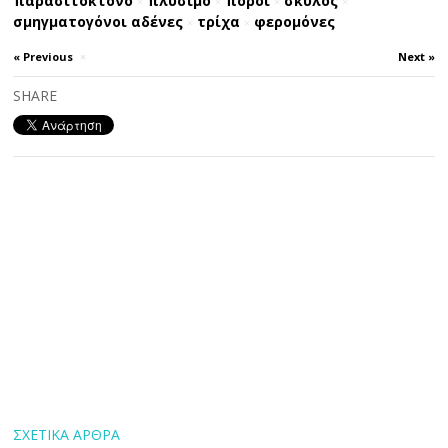
παρασιτοκτόνο
πλύσιμο
πόροι
σκύλος
×
×
×
×
σμηγματογόνοι αδένες
τρίχα
φερομόνες
×
×
« Previous
×
Next »
SHARE
ΣΧΕΤΙΚΑ ΑΡΘΡΑ