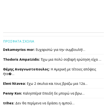
ΠΡΟΣΦΑΤΑ ΣΧΟΛΙΑ
Dekamoyrios mor:
Ευχαριστώ για την συμβουλή!…
Thodoris Ampatzidis:
Έχω μια πολύ σοβαρή ερώτηση είχα …
Θέμης Αναγνωστοπουλος:
Η Αμερική με τέτοιες απόψεις
ήτα�…
Eleni Ntavea:
Εχω 2 σκυλια και τους βραζω μια 12α…
Penny Kon:
Καλησπέρα! Επειδή δε μπορώ να βρω…
trihes:
Δεν θα περίμενα να δράσει η αμπού…