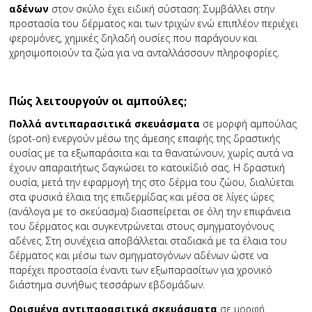
αδένων
στον σκύλο έχει ειδική σύσταση: Συμβάλλει στην
προστασία του δέρματος και των τριχών ενώ επιπλέον περιέχει
φερομόνες, χημικές δηλαδή ουσίες που παράγουν και
χρησιμοποιούν τα ζώα για να ανταλλάσσουν πληροφορίες.
Πώς λειτουργούν οι αμπούλες;
Πολλά αντιπαρασιτικά σκευάσματα
σε μορφή αμπούλας
(spot-on) ενεργούν μέσω της άμεσης επαφής της δραστικής
ουσίας με τα εξωπαράσιτα και τα θανατώνουν, χωρίς αυτά να
έχουν απαραιτήτως δαγκώσει το κατοικίδιό σας. Η δραστική
ουσία, μετά την εφαρμογή της στο δέρμα του ζώου, διαλύεται
στα φυσικά έλαια της επιδερμίδας και μέσα σε λίγες ώρες
(ανάλογα με το σκεύασμα) διασπείρεται σε όλη την επιφάνεια
του δέρματος και συγκεντρώνεται στους σμηγματογόνους
αδένες. Στη συνέχεια αποβάλλεται σταδιακά με τα έλαια του
δέρματος και μέσω των σμηγματογόνων αδένων ώστε να
παρέχει προστασία έναντι των εξωπαρασίτων για χρονικό
διάστημα συνήθως τεσσάρων εβδομάδων.
Ορισμένα αντιπαρασιτικά σκευάσματα
σε μορφή