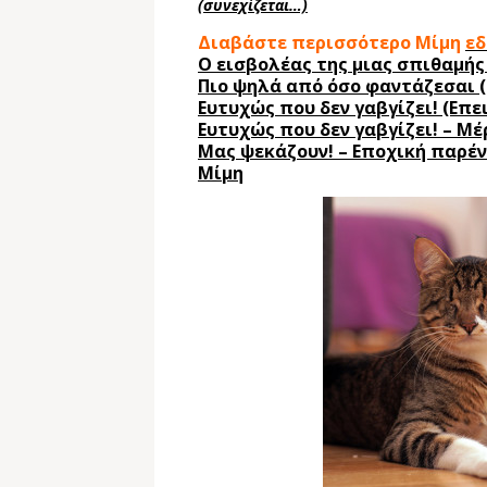
(συνεχίζεται…)
Διαβάστε περισσότερο Μίμη
εδ
Ο εισβολέας της μιας σπιθαμής 
Πιο ψηλά από όσο φαντάζεσαι (Ε
Ευτυχώς που δεν γαβγίζει! (Επει
Ευτυχώς που δεν γαβγίζει! – Μέρ
Μας ψεκάζουν! – Eποχική παρέν
Μίμη