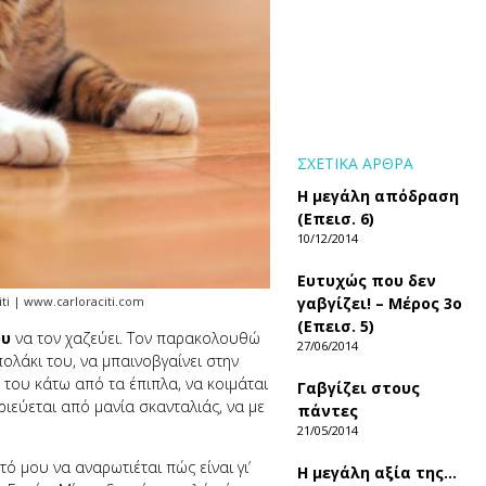
ΣΧΕΤΙΚΑ ΑΡΘΡΑ
Η μεγάλη απόδραση
(Επεισ. 6)
10/12/2014
Ευτυχώς που δεν
γαβγίζει! – Μέρος 3ο
iti | www.carloraciti.com
(Επεισ. 5)
ου
να τον χαζεύει. Τον παρακολουθώ
27/06/2014
πολάκι του, να μπαινοβγαίνει στην
 του κάτω από τα έπιπλα, να κοιμάται
Γαβγίζει στους
ιεύεται από μανία σκανταλιάς, να με
πάντες
21/05/2014
 μου να αναρωτιέται πώς είναι γι’
Η μεγάλη αξία της…