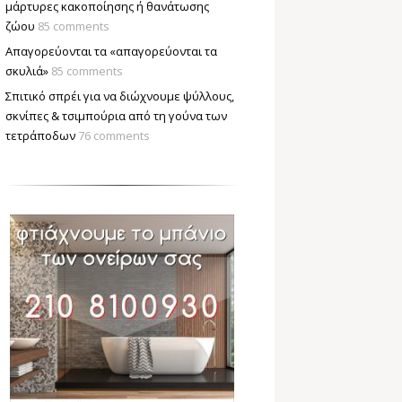
μάρτυρες κακοποίησης ή θανάτωσης
ζώου
85 comments
Απαγορεύονται τα «απαγορεύονται τα
σκυλιά»
85 comments
Σπιτικό σπρέι για να διώχνουμε ψύλλους,
σκνίπες & τσιμπούρια από τη γούνα των
τετράποδων
76 comments