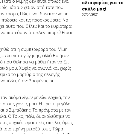
 Γιατί ο Μίμης δεν είναι απλώς ένα
αδιαφορίας για το
χωρίς μάτια. Σχεδόν από τότε που
σκύλο μας!
ον κόσμο; Πώς είναι δυνατόν να μη
07/04/2021
ς πτώσεις και τις προσκρούσεις; Να
ει αυτό που θέλει; Και το κυριότερο:
να πιστεύουν ότι: «Δεν μπορεί! Είσαι
ηθώ ότι η συμπεριφορά του Μίμη
ς… δια-γατα-γώγησης, αλλά θα ήταν
 που θέλησα να μάθει ήταν να ζει
ρικό μου. Χωρίς να αγωνιά και χωρίς
ερικά το μαρτύριο της αλλαγής
καναπέδες ή ανεβασμένος σε
ταν ακόμα λίγων μηνών. Αρχικά, τον
η στους γονείς μου. Η πρώτη μεγάλη
αι ο Σιμπιζάκης. Τα πράγματα με τον
ολα. Ο Τσίκο, πάλι, δυσκολεύτηκε να
ά τις αρχικές φραστικές απειλές όμως
κάποια ειρήνη μεταξύ τους. Τώρα