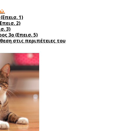
ώ.
(Επεισ. 1)
πεισ. 2)
σ. 3)
ος 3ο (Επεισ. 5)
θεση στις περιπέτειες του