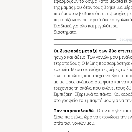
εφαρμόζουν το δόγμα «από μακριά κι αγ
της μαμάς μου όταν τους βρήκε μια μέρ
πια ήμασταν βέβαιοι ότι οι αψιμαχίες μ
περιορίζονταν σε μερικά άκακα «γαλλικά
Σταδιακά για όλο και μεγαλύτερα
διαστήματα.
διαφή
Οι διαφορές μεταξύ των δύο σπιτι
ήσυχο και άδειο. Των γονιών μου μεγάλ
τετράποδους. Ο Μίμης προσαρμόστηκε σ
ευκολία. Μέσα σε ελάχιστες μέρες το έ
είναι ο πρώτος που τρέχει να βγει το πρ
με τις ώρες ανάμεσα στα φυτά και να κ
τρέχοντας τη σκάλα που ενώνει τους δύ
Σιμπιζάκη. Εξερευνά τα πάντα. Και καρ
στο γραφείο του μπαμπά μου για να την
Τον παρακολουθώ.
Οταν πια γίνεται κ
ξέρω πως είναι ώρα να εκτονώσει την ε
σπίτι των γονιών μου.