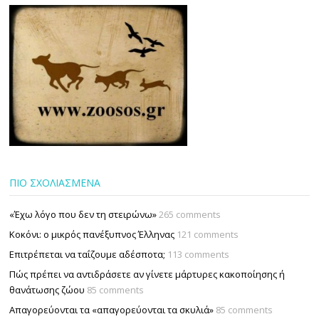
ΠΙΟ ΣΧΟΛΙΑΣΜΕΝΑ
«Έχω λόγο που δεν τη στειρώνω»
265 comments
Κοκόνι: ο μικρός πανέξυπνος Έλληνας
121 comments
Επιτρέπεται να ταΐζουµε αδέσποτα;
113 comments
Πώς πρέπει να αντιδράσετε αν γίνετε μάρτυρες κακοποίησης ή
θανάτωσης ζώου
85 comments
Απαγορεύονται τα «απαγορεύονται τα σκυλιά»
85 comments