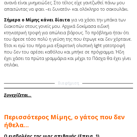
ανανά είναι μνημειώδες. Στο τέλος είχε γαντζωθεί πάνω μου
απαιτώντας να φαει –ει δυνατόν- και ολόκληρο το σακουλάκι.
Σήμερα ο Μίμης κάνει δίαιτα
για να χάσει την μπάκα των
διακοπών στους γονείς μου. Αρχικά δοκίμασα ειδική
κτηνιατρική τροφή για απώλεια βάρους. Το πρόβλημα ήταν ότι
του άρεσε τόσο πολύ η γεύση της που έτρωγε και δεν χόρταινε.
Έτσι κι εγώ του πήρα μια εξαιρετική ολιστική light γατοτροφή
που δεν του αρέσει καθόλου και μπήκε σε πρόγραμμα. Ήδη
έχει χάσει τα πρώτα γραμμάρια και μέχρι το Πάσχα θα έχει γίνει
στιλάκι.
διαφήμιση
Συνεχίζεται…
Περισσότερος Μίμης, ο γάτος που δεν
ήθελα…
Ο εισβολέας της μιας σπιθαμής (Επεισ. 1)