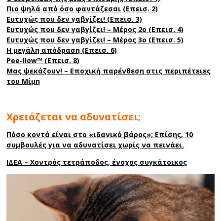
Πιο ψηλά από όσο φαντάζεσαι (Επεισ. 2)
Ευτυχώς που δεν γαβγίζει! (Επεισ. 3)
Ευτυχώς που δεν γαβγίζει! – Μέρος 2ο (Επεισ. 4)
Ευτυχώς που δεν γαβγίζει! – Μέρος 3ο (Επεισ. 5)
Η μεγάλη απόδραση (Επεισ. 6)
Pee-llow™ (Επεισ. 8)
Μας ψεκάζουν! – Eποχική παρένθεση στις περιπέτειες
του Μίμη
Χρειάζεται να αδυνατίσει;
Πόσο κοντά είναι στο «ιδανικό βάρος»; Επίσης, 10
συμβουλές για να αδυνατίσει χωρίς να πεινάει.
ΙΔΕΑ – Χοντρός τετράποδος, ένοχος συγκάτοικος