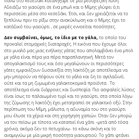
πάνω στο κεσεδάκι καταλήξαμε σε μία μεσοβέζικη λύση.
Αδειάζω το γιαούρτι σε ένα μπωλ και ο Μίμης γλύφει ό,τι
περισσεύει μέσα στο κεσεδάκι. Έτσι, και δεν χρειάζεται να το
ξεπλύνω πριν το ρίξω στην ανακύκλωση και ο Μίμης έχει το
κατάδικό του γιαούρτι , σε μικρές εννοείται ποσότητες.
Δεν συμβαίνει, όμως, το ίδιο με το γάλα,
το οποίο του
προκαλεί στομαχικές διαταραχές. Η εικόνα που έχουμε όλοι
στο μυαλό μας μιας ενήλικης γάτας που απολαμβάνει ένα μπολ
με γάλα είναι πέρα για πέρα παραπλανητική. Μετά τον
απογαλακτισμό τους και όσο μεγαλώνουν οι περισσότερες
γάτες εμφανίζουν δυσανεξία στη λακτόζη με αποτέλεσμα να
μην μπορούν να πέψουν ούτε το γάλα και δη το αγελαδινό,
ούτε και τα μη ζυμωμένα γαλακτοκομικά προϊόντα . Το
αποτέλεσμα είναι διάρροιες και δυσπεψία. Πιο ασφαλείς λύσεις
είναι ίσως το παλαιωμένο τυρί και το γιαούρτι, στα οποία λόγω
της ζύμωσης η λακτόζη έχει μετατραπεί σε γαλακτικό οξύ. Στην
περίπτωση του Μίμη, μάλιστα, η αδυναμία του στο γιαούρτι
μου έλυσε τα χέρια και στη χορήγηση χαπιών. Όταν δεν μπορώ
να τον πείσω με τίποτα να καταπιεί ένα χάπι –μετά από τόσα
χρόνια, ακόμα δεν το πετυχαίνω- το κάνω σκόνη και το
αναμιγνύω με μία μικρή ποσότητα γιαουρτιού. Το χάπι φτάνει