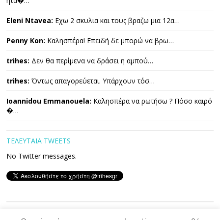
ήτα�…
Eleni Ntavea:
Εχω 2 σκυλια και τους βραζω μια 12α…
Penny Kon:
Καλησπέρα! Επειδή δε μπορώ να βρω…
trihes:
Δεν θα περίμενα να δράσει η αμπού…
trihes:
Όντως απαγορεύεται. Υπάρχουν τόσ…
Ioannidou Emmanouela:
Καλησπέρα να ρωτήσω ? Πόσο καιρό
�…
ΤΕΛΕΥΤΑΙΑ TWEETS
No Twitter messages.
Copyright © 2026 ΤΡΙΧΕΣ. All Rights Reserved.