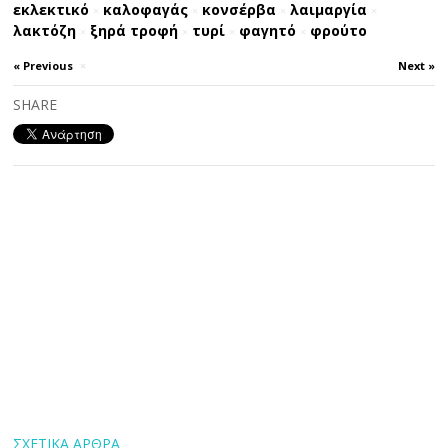
εκλεκτικό
καλοφαγάς
κονσέρβα
λαιμαργία
×
×
×
×
λακτόζη
ξηρά τροφή
τυρί
φαγητό
φρούτο
×
×
×
×
« Previous
×
Next »
SHARE
ΣΧΕΤΙΚΑ ΑΡΘΡΑ