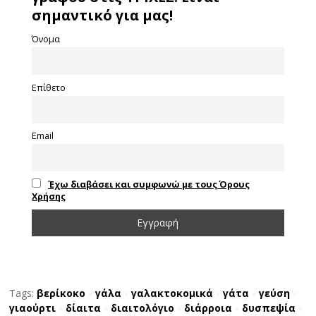
σημαντικό για μας!
Όνομα
Επίθετο
Email
Έχω διαβάσει και συμφωνώ με τους Όρους
Χρήσης
Tags:
βερίκοκο
γάλα
γαλακτοκομικά
γάτα
γεύση
×
×
×
×
×
γιαούρτι
δίαιτα
διαιτολόγιο
διάρροια
δυσπεψία
×
×
×
×
×