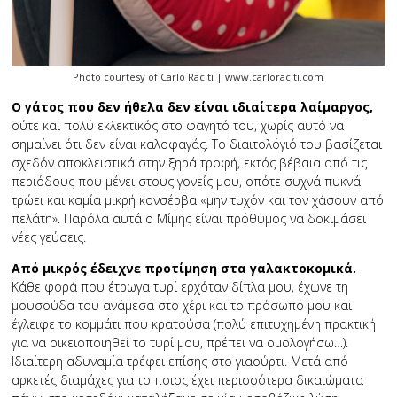
Photo courtesy of Carlo Raciti | www.carloraciti.com
Ο γάτος που δεν ήθελα δεν είναι ιδιαίτερα λαίμαργος,
ούτε και πολύ εκλεκτικός στο φαγητό του, χωρίς αυτό να
σημαίνει ότι δεν είναι καλοφαγάς. Το διαιτολόγιό του βασίζεται
σχεδόν αποκλειστικά στην ξηρά τροφή, εκτός βέβαια από τις
περιόδους που μένει στους γονείς μου, οπότε συχνά πυκνά
τρώει και καμία μικρή κονσέρβα «μην τυχόν και τον χάσουν από
πελάτη». Παρόλα αυτά ο Μίμης είναι πρόθυμος να δοκιμάσει
νέες γεύσεις.
Από μικρός έδειχνε προτίμηση στα γαλακτοκομικά.
Κάθε φορά που έτρωγα τυρί ερχόταν δίπλα μου, έχωνε τη
μουσούδα του ανάμεσα στο χέρι και το πρόσωπό μου και
έγλειφε το κομμάτι που κρατούσα (πολύ επιτυχημένη πρακτική
για να οικειοποιηθεί το τυρί μου, πρέπει να ομολογήσω…).
Ιδιαίτερη αδυναμία τρέφει επίσης στο γιαούρτι. Μετά από
αρκετές διαμάχες για το ποιος έχει περισσότερα δικαιώματα