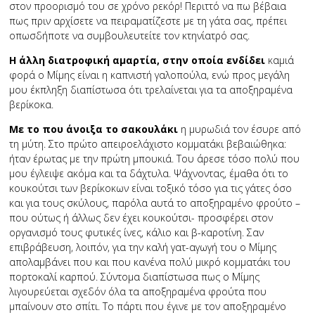
στον προορισμό του σε χρόνο ρεκόρ! Περιττό να πω βέβαια
πως πριν αρχίσετε να πειραματίζεστε με τη γάτα σας, πρέπει
οπωσδήποτε να συμβουλευτείτε τον κτηνίατρό σας.
Η άλλη διατροφική αμαρτία, στην οποία ενδίδει
καμιά
φορά ο Μίμης είναι η καπνιστή γαλοπούλα, ενώ προς μεγάλη
μου έκπληξη διαπίστωσα ότι τρελαίνεται για τα αποξηραμένα
βερίκοκα.
Με το που άνοιξα το σακουλάκι
η μυρωδιά τον έσυρε από
τη μύτη. Στο πρώτο απειροελάχιστο κομματάκι βεβαιώθηκα:
ήταν έρωτας με την πρώτη μπουκιά. Του άρεσε τόσο πολύ που
μου έγλειψε ακόμα και τα δάχτυλα. Ψάχνοντας, έμαθα ότι το
κουκούτσι των βερίκοκων είναι τοξικό τόσο για τις γάτες όσο
και για τους σκύλους, παρόλα αυτά το αποξηραμένο φρούτο –
που ούτως ή άλλως δεν έχει κουκούτσι- προσφέρει στον
οργανισμό τους φυτικές ίνες, κάλιο και β-καροτίνη. Σαν
επιβράβευση, λοιπόν, για την καλή γατ-αγωγή του ο Μίμης
απολαμβάνει που και που κανένα πολύ μικρό κομματάκι του
πορτοκαλί καρπού. Σύντομα διαπίστωσα πως ο Μίμης
λιγουρεύεται σχεδόν όλα τα αποξηραμένα φρούτα που
μπαίνουν στο σπίτι. Το πάρτι που έγινε με τον αποξηραμένο