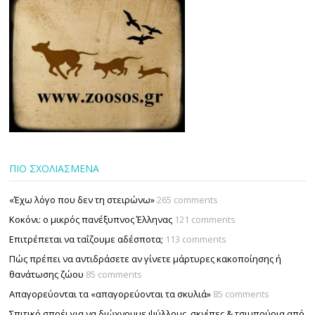
ΠΙΟ ΣΧΟΛΙΑΣΜΕΝΑ
«Έχω λόγο που δεν τη στειρώνω»
265 comments
Κοκόνι: ο μικρός πανέξυπνος Έλληνας
121 comments
Επιτρέπεται να ταΐζουµε αδέσποτα;
113 comments
Πώς πρέπει να αντιδράσετε αν γίνετε μάρτυρες κακοποίησης ή
θανάτωσης ζώου
85 comments
Απαγορεύονται τα «απαγορεύονται τα σκυλιά»
85 comments
Σπιτικό σπρέι για να διώχνουμε ψύλλους, σκνίπες & τσιμπούρια από