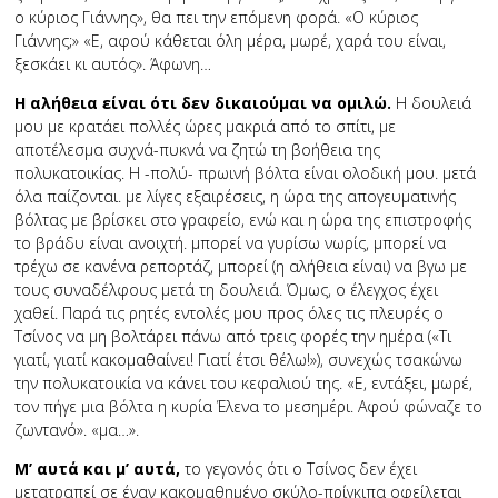
ο κύριος Γιάννης», θα πει την επόμενη φορά. «Ο κύριος
Γιάννης;» «Ε, αφού κάθεται όλη μέρα, μωρέ, χαρά του είναι,
ξεσκάει κι αυτός». Άφωνη…
Η αλήθεια είναι ότι δεν δικαιούμαι να ομιλώ.
Η δουλειά
μου με κρατάει πολλές ώρες μακριά από το σπίτι, με
αποτέλεσμα συχνά-πυκνά να ζητώ τη βοήθεια της
πολυκατοικίας. Η -πολύ- πρωινή βόλτα είναι ολοδική μου. μετά
όλα παίζονται. με λίγες εξαιρέσεις, η ώρα της απογευματινής
βόλτας με βρίσκει στο γραφείο, ενώ και η ώρα της επιστροφής
το βράδυ είναι ανοιχτή. μπορεί να γυρίσω νωρίς, μπορεί να
τρέχω σε κανένα ρεπορτάζ, μπορεί (η αλήθεια είναι) να βγω με
τους συναδέλφους μετά τη δουλειά. Όμως, ο έλεγχος έχει
χαθεί. Παρά τις ρητές εντολές μου προς όλες τις πλευρές ο
Τσίνος να μη βολτάρει πάνω από τρεις φορές την ημέρα («Τι
γιατί, γιατί κακομαθαίνει! Γιατί έτσι θέλω!»), συνεχώς τσακώνω
την πολυκατοικία να κάνει του κεφαλιού της. «Ε, εντάξει, μωρέ,
τον πήγε μια βόλτα η κυρία Έλενα το μεσημέρι. Αφού φώναζε το
ζωντανό». «μα…».
Μ’ αυτά και μ’ αυτά,
το γεγονός ότι ο Τσίνος δεν έχει
μετατραπεί σε έναν κακομαθημένο σκύλο-πρίγκιπα οφείλεται