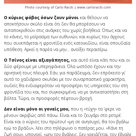
Photo courtesy of Carlo Raciti | www.carloraciti.com
Ο κύριος φόβος όσων ζουν μόνοι
και θέλουν να
αποκτήσουν σκύλο είναι ότι δεν θα μπορέσουν να
ανταποκριθούν στις ανάγκες του χωρίς βοήθεια. Όπως και να
το κάνεις, το μοίρασμα των ευθυνών, και κυρίως του άγχους
που συνεπάγεται η φροντίδα ενός κατοικιδίου, είναι σπουδαία
υπόθεση. Αρκεί η παρέα να μην… ανοίξει περαιτέρω.
Ο Τσίνος είναι αξιαγάπητος,
και αυτό είναι κάτι που και οι
δύο φέρουμε με υπερηφάνεια. Όλα ωστόσο έχουν και την
αρνητική τους πλευρά. Εάν, για παράδειγμα, δεν επρόκειτο γι’
αυτό το χαδιάρικο σκυλάκι με τον συναρπαστικό χαρακτήρα,
ουδείς θα ενδιαφερόταν να προσφέρει τις υπηρεσίες του στη
φροντίδα του και, πιο συγκεκριμένα, να με αντικαταστήσει στη
βόλτα. Τώρα, οι προσφορές πέφτουν βροχή.
Δεν είναι μόνο οι γονείς μου,
που η «τύχη» τα ’φερε να
μένουν ακριβώς από πάνω. Είναι και το ζευγάρι στο ρετιρέ.
Είναι και ο κύριος του πρώτου! «μη σε ανησυχεί, θα τον βγάλω
εγώ το βράδυ», λέει στο τηλέφωνο ο πατέρας μου. «Κάνε τη
ζωή σου», υπονοεί. «μην τον βγάλεις, δεν χρειάζεται, τον έβγαλε