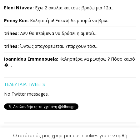
Eleni Ntavea:
Εχω 2 σκυλια και τους βραζω μια 12α…
Penny Kon:
Καλησπέρα! Επειδή δε μπορώ να βρω…
trihes:
Δεν θα περίμενα να δράσει η αμπού…
trihes:
Όντως απαγορεύεται. Υπάρχουν τόσ…
Ioannidou Emmanouela:
Καλησπέρα να ρωτήσω ? Πόσο καιρό
�…
ΤΕΛΕΥΤΑΙΑ TWEETS
No Twitter messages.
Copyright © 2026 ΤΡΙΧΕΣ. All Rights Reserved.
Ο ιστότοπός μας χρησιμοποιεί cookies για την ορθή