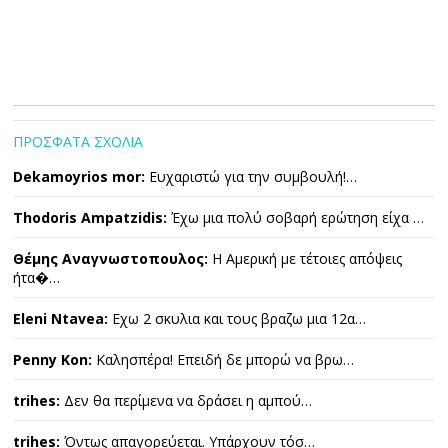
ΠΡΟΣΦΑΤΑ ΣΧΟΛΙΑ
Dekamoyrios mor:
Ευχαριστώ για την συμβουλή!…
Thodoris Ampatzidis:
Έχω μια πολύ σοβαρή ερώτηση είχα …
Θέμης Αναγνωστοπουλος:
Η Αμερική με τέτοιες απόψεις
ήτα�…
Eleni Ntavea:
Εχω 2 σκυλια και τους βραζω μια 12α…
Penny Kon:
Καλησπέρα! Επειδή δε μπορώ να βρω…
trihes:
Δεν θα περίμενα να δράσει η αμπού…
trihes:
Όντως απαγορεύεται. Υπάρχουν τόσ…