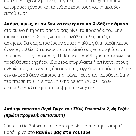
συμβαίνει σχεδόν με όλες τις γάτες- με το που χορτάσουν
αυτομάτως χάνουν και το ενδιαφέρον τους για τη μεζεδο-
εκπαίδευση.
Ακόμα, όμως, κι αν δεν καταφέρετε να διδάξετε άμεσα
στο σκύλο ή τη γάτα σας να σας δίνει το ποδαράκι του μην
απογοητευτείτε. Χωρίς να το καταλάβετε όλες αυτές οι
ασκήσεις θα σας αποφέρουν ούτως ή άλλως ένα παράπλευρο
όφελος, καθώς θα κάνετε το κατοικίδιό σας να συνηθίσει να
του πιάνετε τις πατούσες. Η Πάτι για παράδειγμα που λόγω του
παρελθόντος της ήταν ιδιαίτερα επιφυλακτική απέναντι στους
ανθρώπους και δεν της άρεσε να της αγγίζουν τα πόδια, πλέον
δεν αντιδρά όταν κάποιος της πιάνει ήρεμα τις πατούσες. Στην
περίπτωση του Τζιν, πάλι, η εκπαίδευση «Δώσε Πόδι!»
διευκόλυνε ιδιαίτερα στο κόψιμο των νυχιών!
Από την εκπομπή
Παρά Τρίχα
του ΣΚΑΙ, Επεισόδιο 2, 4η Σεζόν
(πρώτη προβολή: 08/10/2011)
Σύντομα θα βρίσκετε περισσότερα βίντεο από την εκπομπή
Παρά Τρίχα στο
κανάλι μας στο Youtube
.