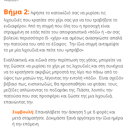
Βήμα 2:
Αφήστε το κατοικίδιό σας να μυρίσει τις
λιχουδιές που κρατάτε στο χέρι σας για να του τραβήξετε το
ενδιαφέρον. Από τη στιγμή που όλη του η προσοχή είναι
στραμμένη σε εσάς πείτε του αποφασιστικά «πόδι» ή –αν σας
βολεύει περισσότερο (!)- «χέρι» και αμέσως ανασηκώστε απαλά
την πατούσα του από το έδαφος . Την ίδια στιγμή ανταμείψτε
το με μία λιχουδιά και πείτε του «μπράβο».
Εναλλακτικά, και ειδικά στην περίπτωση της γάτας, μπορείτε να
της δώσετε να μυρίσει το χέρι με τις λιχουδιές και στη συνέχεια
να το κρατήσετε ακριβώς μπροστά της λίγο πιο πάνω από το
ύψος των ματιών της, λέγοντας την εντολή «πόδι». Είναι σχεδόν
βέβαιο πως, ενστικτωδώς, θα προσπαθήσει να φτάσει τους
μεζέδες απλώνοντας το ποδαράκι της. Πιάστε, λοιπόν, την
πατούσα που σας προσφέρει και δώστε της μια λιχουδιά,
επαινώντας την.
Συμβουλή:
Επαναλάβετε την άσκηση 5 με 6 φορές και
μετά σταματήστε. Δοκιμάστε ξανά αργότερα την ίδια ημέρα
ή την επόμενη.