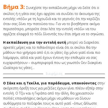
Βήμα 3:
Συνεχίστε την εκπαίδευση μέχρι να δείτε ότι ο
σκύλος ή η γάτα σας έχει αρχίσει να συνδέει το άκουσμα της
εντολής «πόδι» με τη λιχουδιά και το γεγονός ότι την κερδίζει
όταν σας δίνει την πατούσα του. Για να το βοηθήσετε ακόμα
περισσότερο, μπορείτε όταν λέτε την εντολή «πόδι» να του
αγγίζετε ελαφρά το πόδι δίνοντάς του έτσι σήμα να το σηκώσει.
Η εκπαίδευση για την εντολή αυτή
μπορεί να διαρκέσει
αρκετές μέρες και το πιθανότερο είναι ότι οι σκύλοι θα την
μάθουν πιο γρήγορα από ό,τι οι γάτες όχι μόνο γιατί είναι πιο
λαίμαργοι, αλλά και γιατί έχουν έντονη την επιθυμία να σας
ευχαριστήσουν – συμπεριφορά που ως γνωστόν δεν διακρίνει
ιδιαίτερα τις γάτες…
διαφήμιση
Ο Σάκε και η Τεκίλα, για παράδειγμα, υπακούοντας
στην
ακόρεστη όρεξή τους για μεζέδες έχουν γίνει πλέον εξπέρ στην
εντολή. Ο Τζιν και η Γκράπα από την άλλη, θα χρειαστούν
πολλές επαναλήψεις ακόμα μέχρι να μάθουν να δίνουν
αυθόρμητα το ποδαράκι τους κι αυτό γιατί –όπως άλλωστε