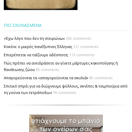
ΠΙΟ ΣΧΟΛΙΑΣΜΕΝΑ
«Έχω λόγο που δεν τη στειρώνω»
265 comments
Κοκόνι: ο μικρός πανέξυπνος Έλληνας
121 comments
Επιτρέπεται να ταΐζουµε αδέσποτα;
113 comments
Πώς πρέπει να αντιδράσετε αν γίνετε μάρτυρες κακοποίησης ή
θανάτωσης ζώου
85 comments
Απαγορεύονται τα «απαγορεύονται τα σκυλιά»
85 comments
Σπιτικό σπρέι για να διώχνουμε ψύλλους, σκνίπες & τσιμπούρια από
τη γούνα των τετράποδων
76 comments