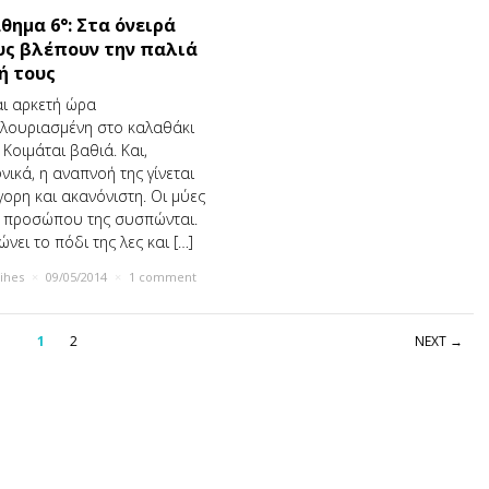
θημα 6°: Στα όνειρά
υς βλέπουν την παλιά
ή τους
αι αρκετή ώρα
λουριασμένη στο καλαθάκι
. Κοιμάται βαθιά. Και,
νικά, η αναπνοή της γίνεται
γορη και ακανόνιστη. Οι μύες
 προσώπου της συσπώνται.
ώνει το πόδι της λες και […]
rihes
×
09/05/2014
×
1 comment
1
2
NEXT →