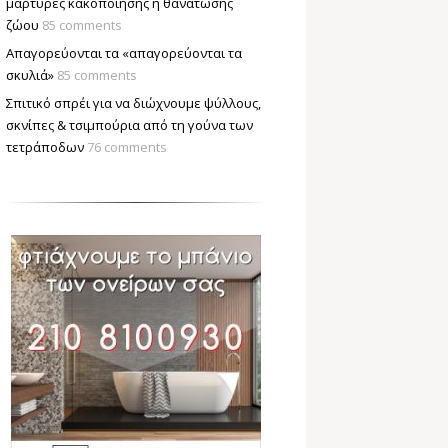
μάρτυρες κακοποίησης ή θανάτωσης
ζώου
85 comments
Απαγορεύονται τα «απαγορεύονται τα
σκυλιά»
85 comments
Σπιτικό σπρέι για να διώχνουμε ψύλλους,
σκνίπες & τσιμπούρια από τη γούνα των
τετράποδων
76 comments