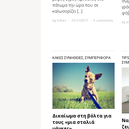
σώμ
πάτωμα την ώρα που σε
γρά
καλωσορίζει […]
φόβ
by
trihes
×
21/11/2017
×
0 comments
by
t
ΚΑΚΕΣ ΣΥΝΗΘΕΙΕΣ
,
ΣΥΜΠΕΡΙΦΟΡΑ
TIP
ΣΥΜ
Δικαίωμα στη βόλτα για
Να
τους «μια σταλιά
ζε
μάγκες»