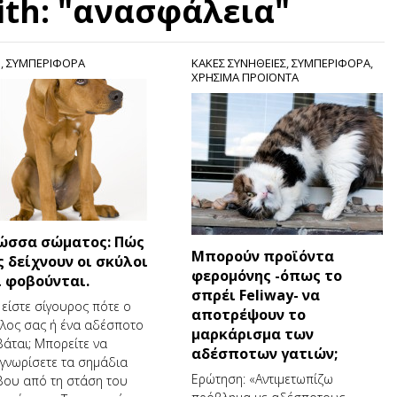
ith: "ανασφάλεια"
S
,
ΣΥΜΠΕΡΙΦΟΡΑ
ΚΑΚΕΣ ΣΥΝΗΘΕΙΕΣ
,
ΣΥΜΠΕΡΙΦΟΡΑ
,
ΧΡΗΣΙΜΑ ΠΡΟΪΟΝΤΑ
ώσσα σώματος: Πώς
Μπορούν προϊόντα
ς δείχνουν οι σκύλοι
φερομόνης -όπως το
ι φοβούνται.
σπρέι Feliway- να
 είστε σίγουρος πότε ο
αποτρέψουν το
λος σας ή ένα αδέσποτο
μαρκάρισμα των
άται; Μπορείτε να
αδέσποτων γατιών;
γνωρίσετε τα σημάδια
Ερώτηση: «Αντιμετωπίζω
ου από τη στάση του