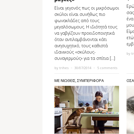
Ερώ
Είναι γεγονός πως οι μικρόσωμοι
σας
σκύλοι είναι συνήθως πιο
ένα
φωνακλάδες από τους
μου
μεγαλόσωμους. Η ιδιότητά τους
Είμ
να γαβγίζουν προειδοποιητικά
ετώ
όταν αντιλαμβάνονται κάτι
εμβ
ανησυχητικό, τους καθιστά
ιδανικούς «σκύλους-
by
t
συναγερμούς» για τα σπίτια […]
by
trihes
×
30/07/2014
×
5 comments
ΜΕ ΝΙΩΘΕΙΣ
,
ΣΥΜΠΕΡΙΦΟΡΑ
ΟΣΑ