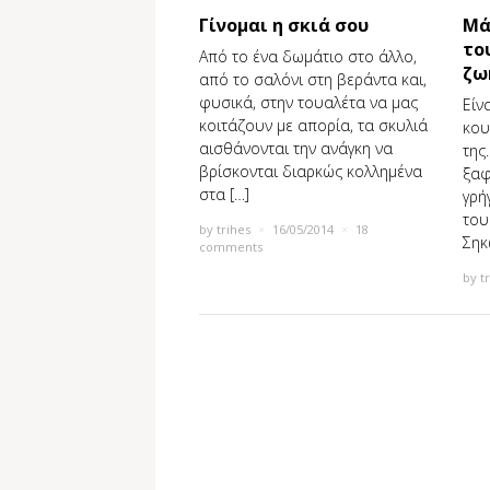
Γίνομαι η σκιά σου
Μά
το
Από το ένα δωμάτιο στο άλλο,
ζω
από το σαλόνι στη βεράντα και,
φυσικά, στην τουαλέτα να μας
Είν
κοιτάζουν με απορία, τα σκυλιά
κου
αισθάνονται την ανάγκη να
της
βρίσκονται διαρκώς κολλημένα
ξαφ
στα […]
γρή
του
by
trihes
×
16/05/2014
×
18
Σηκ
comments
by
t