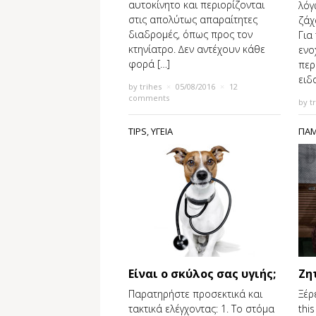
αυτοκίνητο και περιορίζονται
λόγ
στις απολύτως απαραίτητες
ζάχ
διαδρομές, όπως προς τον
Για
κτηνίατρο. ∆εν αντέχουν κάθε
ενο
φορά […]
περ
ειδ
by
trihes
×
05/08/2016
×
12
comments
by
t
TIPS
,
ΥΓΕΙΑ
ΠΑΜ
Είναι ο σκύλος σας υγιής;
Ζη
Παρατηρήστε προσεκτικά και
Ξέρ
τακτικά ελέγχοντας: 1. Το στόμα
thi