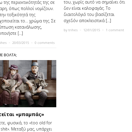
του, χωρίς αυτό να σημαίνει ότι
ω της περιεκτικότητάς της σε
δεν είναι καλοφαγάς. Το
αρη, όπως πολλοί νομίζουν.
διαιτολόγιό του βασίζεται
 την τοξικότητά της
σχεδόν αποκλειστικά […]
χοποιείται το… χρώμα της. Σε
ίπτωση κατανάλωσης,
by
trihes
×
12/01/2015
×
1 comment
οποιήστε […]
rihes
×
20/03/2015
×
0 comments
Ε ΒΟΛΤΑ;
τείται «μπαμπάς»
ετε, φυσικά, το «too old for
s shit». Μεταξύ μας, υπάρχει