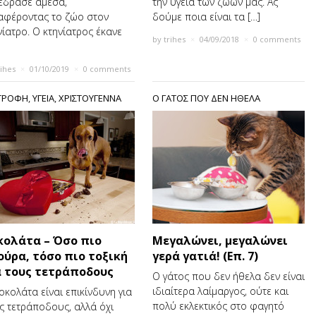
έδρασε άμεσα,
την υγεία των ζώων μας. Ας
αφέροντας το ζώο στον
δούμε ποια είναι τα […]
νίατρο. Ο κτηνίατρος έκανε
by
trihes
×
04/09/2018
×
0 comments
rihes
×
01/10/2019
×
0 comments
ΤΡΟΦΗ
,
ΥΓΕΙΑ
,
ΧΡΙΣΤΟΥΓΕΝΝΑ
Ο ΓΑΤΟΣ ΠΟΥ ΔΕΝ ΗΘΕΛΑ
κολάτα – Όσο πιο
Μεγαλώνει, μεγαλώνει
ούρα, τόσο πιο τοξική
γερά γατιά! (Επ. 7)
α τους τετράποδους
Ο γάτος που δεν ήθελα δεν είναι
ιδιαίτερα λαίμαργος, ούτε και
οκολάτα είναι επικίνδυνη για
πολύ εκλεκτικός στο φαγητό
ς τετράποδους, αλλά όχι