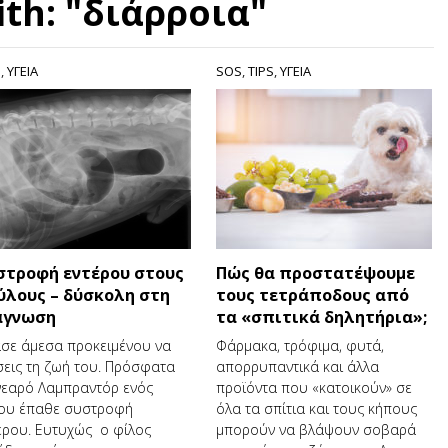
ith: "διάρροια"
S
,
ΥΓΕΙΑ
SOS
,
TIPS
,
ΥΓΕΙΑ
στροφή εντέρου στους
Πώς θα προστατέψουμε
ύλους – δύσκολη στη
τους τετράποδους από
άγνωση
τα «σπιτικά δηλητήρια»;
σε άμεσα προκειμένου να
Φάρμακα, τρόφιμα, φυτά,
εις τη ζωή του. Πρόσφατα
απορρυπαντικά και άλλα
νεαρό Λαμπραντόρ ενός
προϊόντα που «κατοικούν» σε
ου έπαθε συστροφή
όλα τα σπίτια και τους κήπους
έρου. Ευτυχώς ο φίλος
μπορούν να βλάψουν σοβαρά