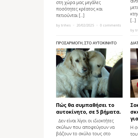
αντ
στη χώρα μας μεγάλες
μετ
ποσότητες κρέατος και
κτη
πετιούνται […]
[…]
by
trihes
×
20/02/2025
×
0 comments
by
t
ΠΡΟΣΑΡΜΟΓΗ
,
ΣΤΟ ΑΥΤΟΚΙΝΗΤΟ
ΔΙΑ
Πώς θα συμπαθήσει το
Σο
αυτοκίνητο, σε 5 βήματα.
σκ
γι
∆εν είναι λίγοι οι ιδιοκτήτες
σκύλων που αποφεύγουν να
Η σ
βάζουν το σκύλο τους στο
του