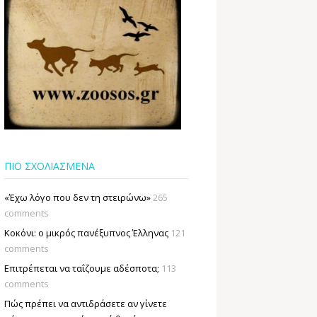
ΠΙΟ ΣΧΟΛΙΑΣΜΕΝΑ
«Έχω λόγο που δεν τη στειρώνω»
265
comments
Κοκόνι: ο μικρός πανέξυπνος Έλληνας
121
comments
Επιτρέπεται να ταΐζουµε αδέσποτα;
113
comments
Πώς πρέπει να αντιδράσετε αν γίνετε