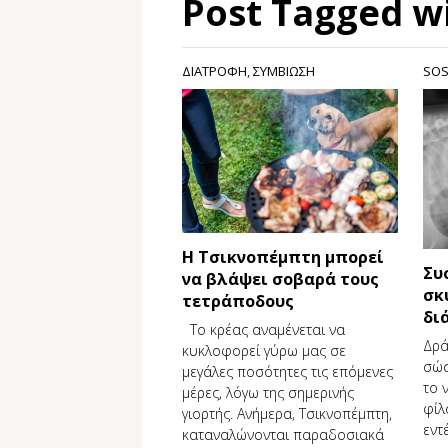
Post Tagged w
ΔΙΑΤΡΟΦΗ
,
ΣΥΜΒΙΩΣΗ
SO
Η Τσικνοπέμπτη μπορεί
Συ
να βλάψει σοβαρά τους
σκ
τετράποδους
δι
Το κρέας αναμένεται να
Δρά
κυκλοφορεί γύρω μας σε
σώσ
μεγάλες ποσότητες τις επόμενες
το 
μέρες, λόγω της σημερινής
φίλ
γιορτής. Ανήμερα, Τσικνοπέμπτη,
εντ
καταναλώνονται παραδοσιακά