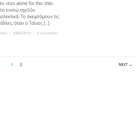
το «too alone for this shit».
 το εννοώ σχεδόν
ιολεκτικά. Το σκεφτόμουν τις
άλλες, όταν ο Τσίνος […]
rihes
×
04/08/2014
×
0 comments
1
2
NEXT →