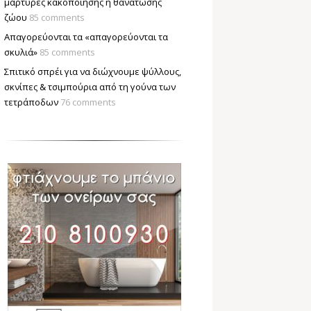
μάρτυρες κακοποίησης ή θανάτωσης
ζώου
85 comments
Απαγορεύονται τα «απαγορεύονται τα
σκυλιά»
85 comments
Σπιτικό σπρέι για να διώχνουμε ψύλλους,
σκνίπες & τσιμπούρια από τη γούνα των
τετράποδων
76 comments