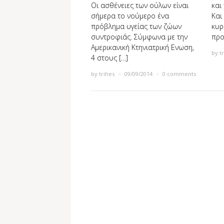
Οι ασθένειες των ούλων είναι
και 
σήμερα το νούμερο ένα
Και
πρόβλημα υγείας των ζώων
κυρ
συντροφιάς. Σύμφωνα με την
προ
Αμερικανική Κτηνιατρική Ενωση,
by
t
4 στους […]
by
trihes
×
09/09/2014
×
0 comments