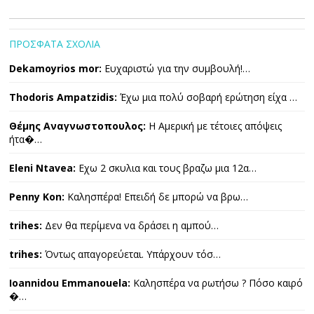
ΠΡΟΣΦΑΤΑ ΣΧΟΛΙΑ
Dekamoyrios mor:
Ευχαριστώ για την συμβουλή!…
Thodoris Ampatzidis:
Έχω μια πολύ σοβαρή ερώτηση είχα …
Θέμης Αναγνωστοπουλος:
Η Αμερική με τέτοιες απόψεις
ήτα�…
Eleni Ntavea:
Εχω 2 σκυλια και τους βραζω μια 12α…
Penny Kon:
Καλησπέρα! Επειδή δε μπορώ να βρω…
trihes:
Δεν θα περίμενα να δράσει η αμπού…
trihes:
Όντως απαγορεύεται. Υπάρχουν τόσ…
Ioannidou Emmanouela:
Καλησπέρα να ρωτήσω ? Πόσο καιρό
�…