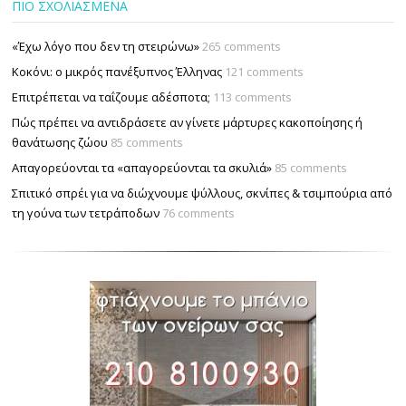
ΠΙΟ ΣΧΟΛΙΑΣΜΕΝΑ
«Έχω λόγο που δεν τη στειρώνω»
265 comments
Κοκόνι: ο μικρός πανέξυπνος Έλληνας
121 comments
Επιτρέπεται να ταΐζουµε αδέσποτα;
113 comments
Πώς πρέπει να αντιδράσετε αν γίνετε μάρτυρες κακοποίησης ή
θανάτωσης ζώου
85 comments
Απαγορεύονται τα «απαγορεύονται τα σκυλιά»
85 comments
Σπιτικό σπρέι για να διώχνουμε ψύλλους, σκνίπες & τσιμπούρια από
τη γούνα των τετράποδων
76 comments