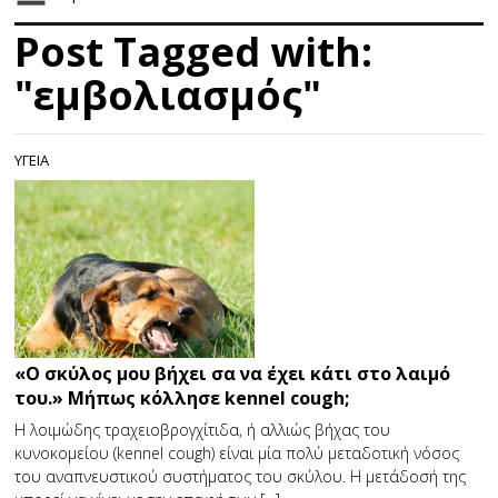
Post Tagged with:
"εμβολιασμός"
ΥΓΕΙΑ
«Ο σκύλος μου βήχει σα να έχει κάτι στο λαιμό
του.» Μήπως κόλλησε kennel cough;
Η λοιμώδης τραχειοβρογχίτιδα, ή αλλιώς βήχας του
κυνοκομείου (kennel cough) είναι μία πολύ μεταδοτική νόσος
του αναπνευστικού συστήματος του σκύλου. Η μετάδοσή της