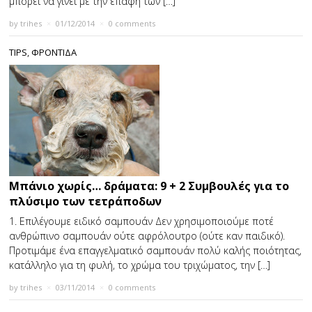
μπορεί να γίνει με την επαφή των […]
by
trihes
×
01/12/2014
×
0 comments
TIPS
,
ΦΡΟΝΤΙΔΑ
Μπάνιο χωρίς… δράματα: 9 + 2 Συμβουλές για το
πλύσιμο των τετράποδων
1. Επιλέγουμε ειδικό σαμπουάν Δεν χρησιμοποιούμε ποτέ
ανθρώπινο σαμπουάν ούτε αφρόλουτρο (ούτε καν παιδικό).
Προτιμάμε ένα επαγγελματικό σαμπουάν πολύ καλής ποιότητας,
κατάλληλο για τη φυλή, το χρώμα του τριχώματος, την […]
by
trihes
×
03/11/2014
×
0 comments