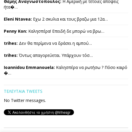
Θέμης Αναγνωστοπουλος:
Η Αμερική με τέτοιες απόψεις
ήτα�…
Eleni Ntavea:
Εχω 2 σκυλια και τους βραζω μια 12α…
Penny Kon:
Καλησπέρα! Επειδή δε μπορώ να βρω…
trihes:
Δεν θα περίμενα να δράσει η αμπού…
trihes:
Όντως απαγορεύεται. Υπάρχουν τόσ…
Ioannidou Emmanouela:
Καλησπέρα να ρωτήσω ? Πόσο καιρό
�…
ΤΕΛΕΥΤΑΙΑ TWEETS
No Twitter messages.