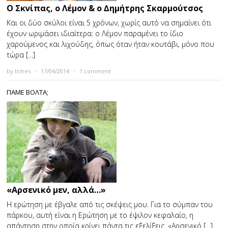
Ο Σκνίπας, ο Λέμον & ο ∆ημήτρης Σκαρμούτσος
Και οι δύο σκύλοι είναι 5 χρόνων, χωρίς αυτό να σημαίνει ότι
έχουν ωριμάσει ιδιαίτερα: ο Λέμον παραμένει το ίδιο
χαρούμενος και λιχούδης, όπως όταν ήταν κουτάβι, μόνο που
τώρα […]
by
trihes
×
17/04/2014
×
1 comment
ΠΑΜΕ ΒΟΛΤΑ;
«Αρσενικό μεν, αλλά…»
Η ερώτηση με έβγαλε από τις σκέψεις μου. Για το σύμπαν του
πάρκου, αυτή είναι η Ερώτηση με το έψιλον κεφαλαίο, η
απάντηση στην οποία κρίνει πάντα τις εξελίξεις. «Αρσενικό […]