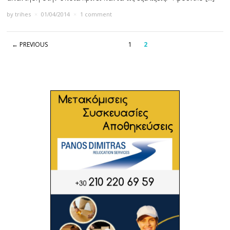
by
trihes
×
01/04/2014
×
1 comment
← PREVIOUS
1
2