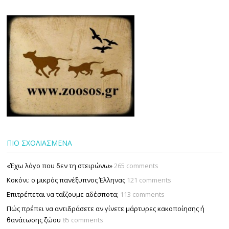
ΠΙΟ ΣΧΟΛΙΑΣΜΕΝΑ
«Έχω λόγο που δεν τη στειρώνω»
265 comments
Κοκόνι: ο μικρός πανέξυπνος Έλληνας
121 comments
Επιτρέπεται να ταΐζουµε αδέσποτα;
113 comments
Πώς πρέπει να αντιδράσετε αν γίνετε μάρτυρες κακοποίησης ή
θανάτωσης ζώου
85 comments