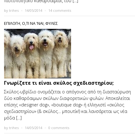
πιστοποιητικό καθαροαιμίας του […]
by
trihes
×
14/05/2014
×
14 comments
ΕΠΙΛΟΓΗ
,
Ο,ΤΙ ΝΑ 'ΝΑΙ
,
ΦΥΛΕΣ
Γνωρίζετε τι είναι σκύλος σχεδιαστηρίου;
Σκύλος-υβρίδιο ονομάζεται ο απόγονος από τη διασταύρωση
δύο καθαρόαιμων σκύλων διαφορετικών φυλών. Αποκαλείται
επίσης «designer dog», «boutique dog» ή ελληνιστί «σκύλος
σχεδιαστηρίου» (& σκύλος… μπουτίκ!) και λανσάρεται ως νέα
μόδα […]
by
trihes
×
14/05/2014
×
0 comments