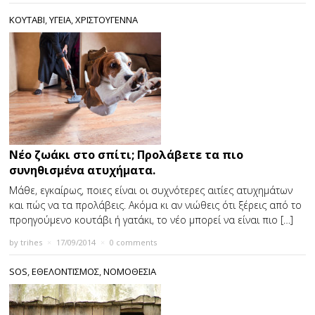
ΚΟΥΤΑΒΙ
,
ΥΓΕΙΑ
,
ΧΡΙΣΤΟΥΓΕΝΝΑ
Νέο ζωάκι στο σπίτι; Προλάβετε τα πιο
συνηθισμένα ατυχήματα.
Μάθε, εγκαίρως, ποιες είναι οι συχνότερες αιτίες ατυχημάτων
και πώς να τα προλάβεις. Ακόμα κι αν νιώθεις ότι ξέρεις από το
προηγούμενο κουτάβι ή γατάκι, το νέο μπορεί να είναι πιο […]
by
trihes
×
17/09/2014
×
0 comments
SOS
,
ΕΘΕΛΟΝΤΙΣΜΟΣ
,
ΝΟΜΟΘΕΣΙΑ