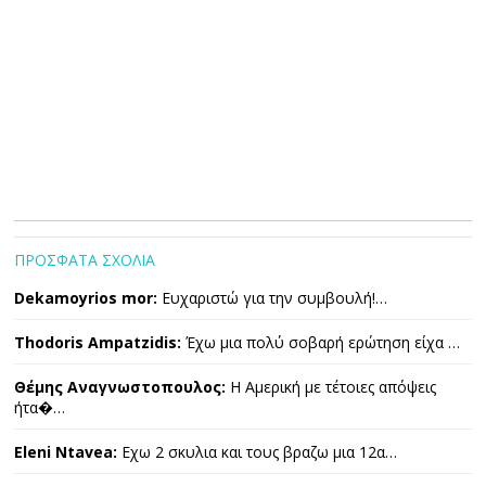
ΠΡΟΣΦΑΤΑ ΣΧΟΛΙΑ
Dekamoyrios mor:
Ευχαριστώ για την συμβουλή!…
Thodoris Ampatzidis:
Έχω μια πολύ σοβαρή ερώτηση είχα …
Θέμης Αναγνωστοπουλος:
Η Αμερική με τέτοιες απόψεις
ήτα�…
Eleni Ntavea:
Εχω 2 σκυλια και τους βραζω μια 12α…