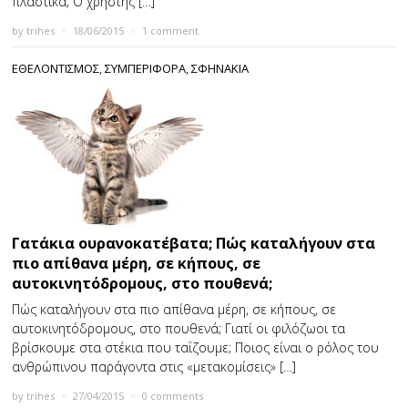
πλαστικά; Ο χρήστης […]
by
trihes
×
18/06/2015
×
1 comment
ΕΘΕΛΟΝΤΙΣΜΟΣ
,
ΣΥΜΠΕΡΙΦΟΡΑ
,
ΣΦΗΝΑΚΙΑ
Γατάκια ουρανοκατέβατα; Πώς καταλήγουν στα
πιο απίθανα μέρη, σε κήπους, σε
αυτοκινητόδρομους, στο πουθενά;
Πώς καταλήγουν στα πιο απίθανα μέρη, σε κήπους, σε
αυτοκινητόδρομους, στο πουθενά; Γιατί οι φιλόζωοι τα
βρίσκουμε στα στέκια που ταΐζουμε; Ποιος είναι ο ρόλος του
ανθρώπινου παράγοντα στις «μετακομίσεις» […]
by
trihes
×
27/04/2015
×
0 comments