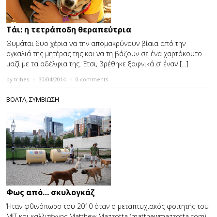
Τάι: η τετράποδη θεραπεύτρια
Θυμάται δυο χέρια να την απομακρύνουν βίαια από την
αγκαλιά της μητέρας της και να τη βάζουν σε ένα χαρτόκουτο
μαζί με τα αδέλφια της. Έτσι, βρέθηκε ξαφνικά σ’ έναν […]
by
trihes
×
30/04/2014
×
0 comments
ΒΟΛΤΑ
,
ΣΥΜΒΙΩΣΗ
Φως από… σκυλογκάζ
Ήταν φθινόπωρο του 2010 όταν ο μεταπτυχιακός φοιτητής του
ΜΙΤ και καλλιτέχνης Matthew Mazzotta (matthewmazzotta.com)