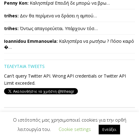
Penny Kon:
Καλησπέρα! Επειδή δε μπορώ να βρω…
trihes:
Δεν θα περίμενα να δράσει η αμπού…
trihes:
Όντως απαγορεύεται. Υπάρχουν τόσ…
Ioannidou Emmanouela:
Καλησπέρα να ρωτήσω ? Πόσο καιρό
�…
ΤΕΛΕΥΤΑΙΑ TWEETS
Can't query Twitter API. Wrong API credentials or Twitter API
Limit exceeded.
Copyright © 2026 ΤΡΙΧΕΣ. All Rights Reserved.
Ο ιστότοπός μας χρησιμοποιεί cookies για την ορθή
λειτουργία του.
Cookie settings
Εντάξει
Developed By -|
PVS
|-
Designed by