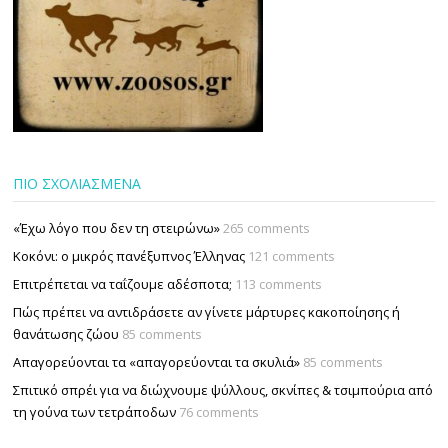
ΠΙΟ ΣΧΟΛΙΑΣΜΕΝΑ
«Έχω λόγο που δεν τη στειρώνω»
265 comments
Κοκόνι: ο μικρός πανέξυπνος Έλληνας
121 comments
Επιτρέπεται να ταΐζουµε αδέσποτα;
113 comments
Πώς πρέπει να αντιδράσετε αν γίνετε μάρτυρες κακοποίησης ή
θανάτωσης ζώου
85 comments
Απαγορεύονται τα «απαγορεύονται τα σκυλιά»
85 comments
Σπιτικό σπρέι για να διώχνουμε ψύλλους, σκνίπες & τσιμπούρια από
τη γούνα των τετράποδων
76 comments