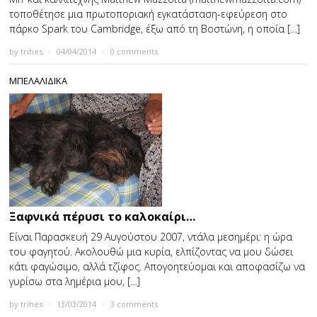
τοποθέτησε μια πρωτοποριακή εγκατάσταση-εφεύρεση στο
πάρκο Spark του Cambridge, έξω από τη Βοστώνη, η οποία […]
by
trihes
×
04/04/2014
×
0 comments
ΜΠΕΛΑΛΙΔΙΚΑ
Ξαφνικά πέρυσι το καλοκαίρι…
Είναι Παρασκευή 29 Αυγούστου 2007, ντάλα μεσημέρι: η ώρα
του φαγητού. Ακολουθώ μια κυρία, ελπίζοντας να µου δώσει
κάτι φαγώσιμο, αλλά τζίφος. Απογοητεύομαι και αποφασίζω να
γυρίσω στα λημέρια µου, […]
by
trihes
×
13/03/2014
×
3 comments