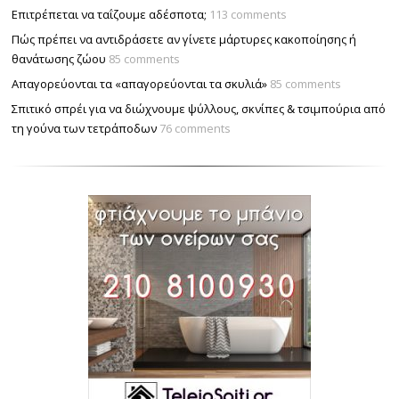
Επιτρέπεται να ταΐζουµε αδέσποτα;
113 comments
Πώς πρέπει να αντιδράσετε αν γίνετε μάρτυρες κακοποίησης ή
θανάτωσης ζώου
85 comments
Απαγορεύονται τα «απαγορεύονται τα σκυλιά»
85 comments
Σπιτικό σπρέι για να διώχνουμε ψύλλους, σκνίπες & τσιμπούρια από
τη γούνα των τετράποδων
76 comments