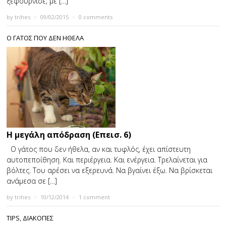
ξεφούρνισε, με […]
by
trihes
×
09/02/2015
×
0 comments
Ο ΓΑΤΟΣ ΠΟΥ ΔΕΝ ΗΘΕΛΑ
Η μεγάλη απόδραση (Επεισ. 6)
Ο γάτος που δεν ήθελα, αν και τυφλός, έχει απίστευτη
αυτοπεποίθηση. Και περιέργεια. Και ενέργεια. Τρελαίνεται για
βόλτες. Του αρέσει να εξερευνά. Να βγαίνει έξω. Να βρίσκεται
ανάμεσα σε […]
by
trihes
×
10/12/2014
×
1 comment
TIPS
,
ΔΙΑΚΟΠΕΣ