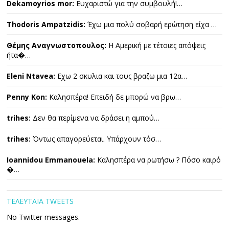
Dekamoyrios mor:
Ευχαριστώ για την συμβουλή!…
Thodoris Ampatzidis:
Έχω μια πολύ σοβαρή ερώτηση είχα …
Θέμης Αναγνωστοπουλος:
Η Αμερική με τέτοιες απόψεις
ήτα�…
Eleni Ntavea:
Εχω 2 σκυλια και τους βραζω μια 12α…
Penny Kon:
Καλησπέρα! Επειδή δε μπορώ να βρω…
trihes:
Δεν θα περίμενα να δράσει η αμπού…
trihes:
Όντως απαγορεύεται. Υπάρχουν τόσ…
Ioannidou Emmanouela:
Καλησπέρα να ρωτήσω ? Πόσο καιρό
�…
ΤΕΛΕΥΤΑΙΑ TWEETS
No Twitter messages.