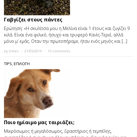
Γαβγίζει στους πάντες
Ερώτηση: «Η σκυλίτσα μου η Μελίνα είναι 1 έτους και ζυγίζει 9
κιλά. Είναι ένα φιλικό, ήσυχο και τρυφερό Κανίς-Τεριέ, αλλά
μόνο μ’ εμάς. Οταν την πρωτοπήραμε, ήταν ενός μηνός και […]
by
trihes
×
21/05/2014
×
15 comments
TIPS
,
ΕΠΙΛΟΓΗ
Ποιο ημίαιμο μας ταιριάζει;
Μικρόσωμος ή μεγαλόσωμος, δραστήριος ή τεμπέλης,