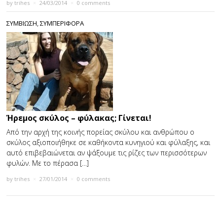
by
trihes
×
24/03/2014
×
0 comments
ΣΥΜΒΙΩΣΗ
,
ΣΥΜΠΕΡΙΦΟΡΑ
Ήρεμος σκύλος – φύλακας; Γίνεται!
Από την αρχή της κοινής πορείας σκύλου και ανθρώπου ο
σκύλος αξιοποιήθηκε σε καθήκοντα κυνηγιού και φύλαξης, και
αυτό επιβεβαιώνεται αν ψάξουμε τις ρίζες των περισσότερων
φυλών. Με το πέρασα […]
by
trihes
×
27/01/2014
×
0 comments