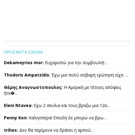
ΠΡΟΣΦΑΤΑ ΣΧΟΛΙΑ
Dekamoyrios mor:
Ευχαριστώ για την συμβουλή!…
Thodoris Ampatzidis:
Έχω μια πολύ σοβαρή ερώτηση είχα …
Θέμης Αναγνωστοπουλος:
Η Αμερική με τέτοιες απόψεις
ήτα�…
Eleni Ntavea:
Εχω 2 σκυλια και τους βραζω μια 12α…
Penny Kon:
Καλησπέρα! Επειδή δε μπορώ να βρω…
trihes:
Δεν θα περίμενα να δράσει η αμπού…