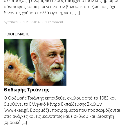
σκερτσόζος ή σνομπ, για όλους υπάρχει ο ιδανικός ημίαιμος
σύντροφος και περιμένει να τον βάλουμε στη ζωή μας, όχι
δίνοντας χρήματα, αλλά αγάπη, γιατί, […]
by
trihes
×
18/05/2014
×
1 comment
ΠΟΙΟΙ ΕΙΜΑΣΤΕ
Θοδωρής Τριάντης
Ο Θοδωρής Τριάντης εκπαιδεύει σκύλους από το 1983 και
διευθύνει το Ελληνικό Κέντρο Εκπαίδευσης Σκύλων
(www.ekes.gr). Εφαρμόζει προγράμματα που προσαρμόζονται
στις ανάγκες και τις ικανότητες κάθε σκύλου και ιδιοκτήτη
(ομαδικά […]