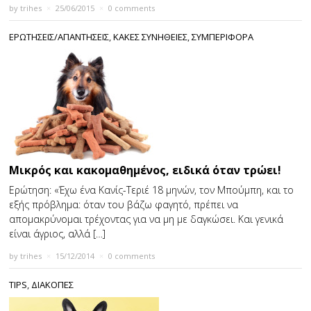
by
trihes
×
25/06/2015
×
0 comments
ΕΡΩΤΗΣΕΙΣ/ΑΠΑΝΤΗΣΕΙΣ
,
ΚΑΚΕΣ ΣΥΝΗΘΕΙΕΣ
,
ΣΥΜΠΕΡΙΦΟΡΑ
Μικρός και κακομαθημένος, ειδικά όταν τρώει!
Ερώτηση: «Έχω ένα Κανίς-Τεριέ 18 μηνών, τον Μπούμπη, και το
εξής πρόβλημα: όταν του βάζω φαγητό, πρέπει να
απομακρύνομαι τρέχοντας για να μη με δαγκώσει. Και γενικά
είναι άγριος, αλλά […]
by
trihes
×
15/12/2014
×
0 comments
TIPS
,
ΔΙΑΚΟΠΕΣ