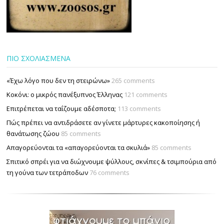
ΠΙΟ ΣΧΟΛΙΑΣΜΕΝΑ
«Έχω λόγο που δεν τη στειρώνω»
265 comments
Κοκόνι: ο μικρός πανέξυπνος Έλληνας
121 comments
Επιτρέπεται να ταΐζουµε αδέσποτα;
113 comments
Πώς πρέπει να αντιδράσετε αν γίνετε μάρτυρες κακοποίησης ή
θανάτωσης ζώου
85 comments
Απαγορεύονται τα «απαγορεύονται τα σκυλιά»
85 comments
Σπιτικό σπρέι για να διώχνουμε ψύλλους, σκνίπες & τσιμπούρια από
τη γούνα των τετράποδων
76 comments