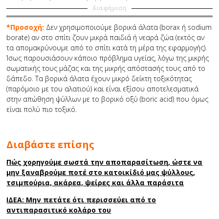
διαφήμιση
*Προσοχή:
Δεν χρησιμοποιούμε βορικά άλατα (borax ή sodium
borate) αν στο σπίτι ζουν μικρά παιδιά ή νεαρά ζώα (εκτός αν
τα απομακρύνουμε από το σπίτι κατά τη μέρα της εφαρμογής).
Ίσως παρουσιάσουν κάποιο πρόβλημα υγείας, λόγω της μικρής
σωματικής τους μάζας και της μικρής απόστασής τους από το
δάπεδο. Τα βορικά άλατα έχουν μικρό δείκτη τοξικότητας
(παρόμοιο με του αλατιού) και είναι εξίσου αποτελεσματικά
στην απώθηση ψύλλων με το βορικό οξύ (boric acid) που όμως
είναι πολύ πιο τοξικό.
Διαβάστε επίσης
Πώς χορηγούμε σωστά την αποπαρασίτωση, ώστε να
μην ξαναβρούμε ποτέ στο κατοικίδιό μας ψύλλους,
τσιμπούρια, ακάρεα, ψείρες και άλλα παράσιτα
ΙΔΕΑ: Μην πετάτε ότι περισσεύει από το
αντιπαρασιτικό κολάρο του