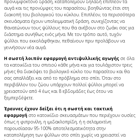
προνυμφοκτόνο δράση, καταπολεμούν δηλαδή επιπλέον τα
αυγά και τις προνύμφες του παρασίτου, βοηθώντας έτσι στη
διακοπή του βιολογικού του κύκλου. Επιπλέον, τα περισσότερα
σκευάσματα έχουν υπολειμματική δράση, συνεχίζοντας να
θανατώνουν τους ψύλλους που θα ανέβουν στο ζωάκι σας για
διάστημα συνήθως ενός μήνα. Με τον τρόπο αυτό, τυχόν
ψύλλοι που εκκολάφθηκαν, πεθαίνουν πριν προλάβουν να
γεννήσουν νέα αυγά.
Η σωστή λοιπόν εφαρμογή αντιψυλλικής αγωγής
σε όλα
τα κατοικίδια του σπιτιού κάθε μήνα και για τουλάχιστον τρεις
μήνες θα διακόψει το βιολογικό κύκλο του παρασίτου και θα
σας απαλλάξει και από το πρόβλημα στο σπίτι. Όταν στο
περιβάλλον του ζώου υπάρχουν πολλοί ψύλλοι μπορεί να
χρειαστούν από 4 έως και 8 εβδομάδες έως ότου να
ξεμπερδέψετε.
Έρευνες έχουν δείξει ότι η σωστή και τακτική
εφαρμογή
στο κατοικίδιο σκευασμάτων που περιέχουν ουσίες
όπως η φιπρονίλη, η ιμιδακλοπρίδη, ή η σελαμεκτίνη
παρουσίασαν 95-100% αποτελεσματικότητα στην
καταπολέμηση των ψύλλων στο σπίτι χωρίς να χρειαστεί να