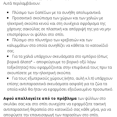
Αυτά περιλαμβάνουν:
Πλύσιμο των δαπέδων με τα συνήθη απολυμαντικά.
Προσεκτικό σκούπισμα των χώρων και των χαλιών με
ηλεκτρική σκούπα κενού και στη συνέχεια σφράγισμα της
χάρτινης σακούλας σε πλαστική και απόρριψή της για να μην
επιστρέψουν οι ψύλλοι στο σπίτι.
Πλύσιμο στο πλυντήριο των κρεβατιών και των
καλυμμάτων στα οποία συνηθίζει να κάθεται το κατοικίδιό
σας.
Για τα χαλιά υπάρχουν σκευάσματα στο εμπόριο (όπως
βορικά άλατα* – αποφεύγουμε το βορικό οξύ λόγω
τοξικότητας) που εφαρμόζονται στην επιφάνειά τους πριν τα
σκουπίσετε με την ηλεκτρική σκούπα.
Για τους εξωτερικούς χώρους (κήπο, αυλή κ.λ.π) υπάρχουν
επίσης αντιπαρασιτικά σκευάσματα ασφαλή για τα ζώα τα
οποία καλό θα ήταν να εφαρμόσει εξειδικευμένο προσωπικό.
Αφού απαλλαγείτε από το πρόβλημα
των ψύλλων στο
σκυλάκι σας και στο σπίτι συνεχίστε να εφαρμόζετε τακτική
αντιπαρασιτική θεραπεία στο κατοικίδιό σας κάθε μήνα, για να
αποφύγετε την επανεισαγωγή των παρασίτων στο σπίτι.