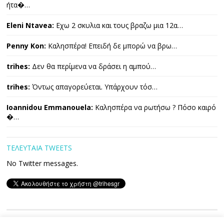
ήτα�…
Eleni Ntavea:
Εχω 2 σκυλια και τους βραζω μια 12α…
Penny Kon:
Καλησπέρα! Επειδή δε μπορώ να βρω…
trihes:
Δεν θα περίμενα να δράσει η αμπού…
trihes:
Όντως απαγορεύεται. Υπάρχουν τόσ…
Ioannidou Emmanouela:
Καλησπέρα να ρωτήσω ? Πόσο καιρό
�…
ΤΕΛΕΥΤΑΙΑ TWEETS
No Twitter messages.