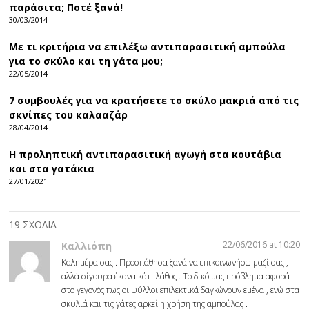
παράσιτα; Ποτέ ξανά!
30/03/2014
Με τι κριτήρια να επιλέξω αντιπαρασιτική αμπούλα
για το σκύλο και τη γάτα μου;
22/05/2014
7 συμβουλές για να κρατήσετε το σκύλο μακριά από τις
σκνίπες του καλααζάρ
28/04/2014
Η προληπτική αντιπαρασιτική αγωγή στα κουτάβια
και στα γατάκια
27/01/2021
19 ΣΧΟΛΙΑ
22/06/2016 at 10:20
Καλλιόπη
Καλημέρα σας . Προσπάθησα ξανά να επικοινωνήσω μαζί σας ,
αλλά σίγουρα έκανα κάτι λάθος . Το δικό μας πρόβλημα αφορά
στο γεγονός πως οι ψύλλοι επιλεκτικά δαγκώνουν εμένα , ενώ στα
σκυλιά και τις γάτες αρκεί η χρήση της αμπούλας .