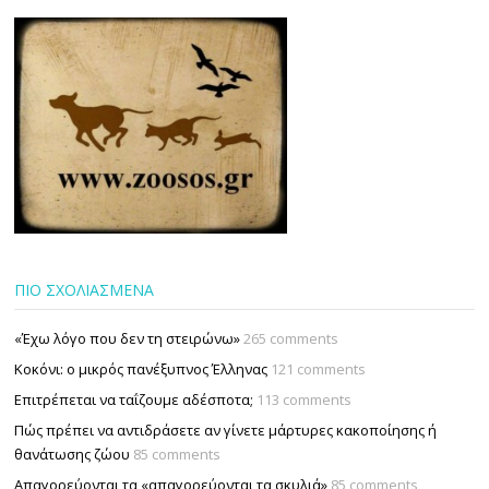
ΠΙΟ ΣΧΟΛΙΑΣΜΕΝΑ
«Έχω λόγο που δεν τη στειρώνω»
265 comments
Κοκόνι: ο μικρός πανέξυπνος Έλληνας
121 comments
Επιτρέπεται να ταΐζουµε αδέσποτα;
113 comments
Πώς πρέπει να αντιδράσετε αν γίνετε μάρτυρες κακοποίησης ή
θανάτωσης ζώου
85 comments
Απαγορεύονται τα «απαγορεύονται τα σκυλιά»
85 comments