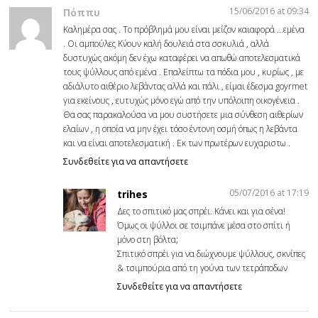
15/06/2016 at 09:34
Πόππυ
Καλημέρα σας . Το πρόβλημά μου είναι μείζον καιαφορά …εμένα
. Οι αμπούλες Κ΄νουν καλή δουλειά στα σσκυλιά , αλλά
δυστυχώς ακόμη δεν έχω καταφέρει να απωθώ αποτελεσματικά
τους ψύλλους από εμένα . Επαλείπτω τα πόδια μου , κυρίως , με
αδιάλυτο αιθέριο λεβάντας αλλά και πάλι , είμαι έδεσμα goyrmet
για εκείνους , ευτυχώς μόνο εγώ από την υπόλοιπη οικογένεια .
Θα σας παρακαλούσα να μου συστήσετε μια σύνθεση αιθερίων
ελαίων , η οποία να μην έχει τόσο έντονη οσμή όπως η λεβάντα
και να είναι αποτελεσματική . Εκ των πρωτέρων ευχαριστω .
Συνδεθείτε για να απαντήσετε
05/07/2016 at 17:19
trihes
Δες το σπιτικό μας σπρέι. Κάνει και για σένα!
Όμως οι ψύλλοι σε τσιμπάνε μέσα στο σπίτι ή
μόνο στη βόλτα;
Σπιτικό σπρέι για να διώχνουμε ψύλλους, σκνίπες
& τσιμπούρια από τη γούνα των τετράποδων
Συνδεθείτε για να απαντήσετε