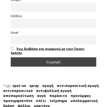
Επίθετο
Email
Έχω διαβάσει και συμφωνώ με τους Όρους
Χρήσης
Tags:
spot-on
spray
αγωγή
αντιπαρασιτική αγωγή
×
×
×
×
αντιπαρασιτικό
αντιψυλλική αγωγή
×
×
αποπαρασίτωση
αυγά
παράσιτο
προνύμφες
×
×
×
×
προνυμφοκτόνο
σπίτι
τσίμπημα
υπολειμματική
×
×
×
δράση
ψύλλοι
ωοκτόνο
×
×