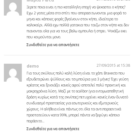
Ξερετε ποια ειναι η πιο καταλληλη εποχή να ψεκαστει ο κήπος?
Εχω 2 γατες μέσα στο σπίτι που απορασιτωνονται μια φορά το
μηνα και κάποιες φορές βγαίνουν στον κήπο, ιδιαίτερα το
καλοκαίρι. Αλλά εχω πολλά γατακια που ταιζω στον κήπο και δεν
πιανονται ολα για να τους βαλω αμπουλα ή σπρει. Ψεκάζω εκει
που κοιμούνται μονο.
Συνδεθείτε για να απαντήσετε
27/09/2015 at 15:38
demo
Για τους σκύλους πολύ καλή λύση είναι το χάπι Bravecto που
εξουδετερώνει ψύλλους και τσιμπούρια για 3 μήνες! Έχει γεύση
κρέατος και ξενοιάζει κανείς αφού αποτελεί πολύ πρακτική και
μακροχρόνια λύση. Μαζί με το scalibor (για εντομωαποθητική
δράση κυρίως κατά της σκνίπας) πετυχαίνει κανείς έναν δυνατό
συνδυασμό προστασίας για εσωτερικούς και εξωτερικούς
χώρους. Η αλήθεια είναι πάντως οτι όλα τα αντιπαρασιτικά
προστατεύουν κατα 99%, μπορεί πάντα να ξεφύγει κάποιο
παράσιτο…
Συνδεθείτε για να απαντήσετε