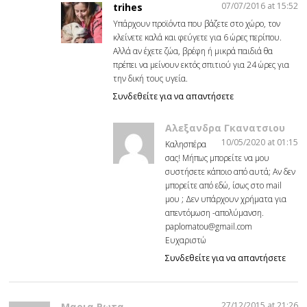
07/07/2016 at 15:52
trihes
Υπάρχουν προϊόντα που βάζετε στο χώρο, τον
κλείνετε καλά και φεύγετε για 6 ώρες περίπου.
Αλλά αν έχετε ζώα, βρέφη ή μικρά παιδιά θα
πρέπει να μείνουν εκτός σπιτιού για 24 ώρες για
την δική τους υγεία.
Συνδεθείτε για να απαντήσετε
Αλεξανδρα Γκανατσιου
10/05/2020 at 01:15
Καλησπέρα
σας! Μήπως μπορείτε να μου
συστήσετε κάποιο από αυτά; Αν δεν
μπορείτε από εδώ, ίσως στο mail
μου ; Δεν υπάρχουν χρήματα για
απεντόμωση -απολύμανση.
paplomatou@gmail.com
Ευχαριστώ
Συνδεθείτε για να απαντήσετε
27/12/2015 at 21:26
Μαρια Ρωτα