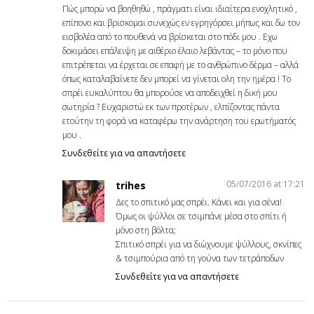
Πώς μπορώ να βοηθηθώ , πράγματι είναι ιδιαίτερα ενοχλητικό ,
επίπονο και βρισκομαι συνεχώς εν εγρηγόρσει μήπως και δω τον
εισβολέα από το πουθενά να βρίσκεται στο πόδι μου . Εχω
δοκιμάσει επάλειψη με αιθέριο έλαιο λεβάντας – το μόνο που
επιτρέπεται να έρχεται σε επαφή με το ανθρώπινο δέρμα – αλλά
όπως καταλαβαίνετε δεν μπορεί να γίνεται ολη την ημέρα ! To
σπρέι ευκαλύπτου θα μπορούσε να αποδειχθεί η δική μου
σωτηρία ? Ευχαριστώ εκ των προτέρων , ελπίζοντας πάντα
ετούτην τη φορά να καταφέρω την ανάρτηση του ερωτήματός
μου .
Συνδεθείτε για να απαντήσετε
05/07/2016 at 17:21
trihes
Δες το σπιτικό μας σπρέι. Κάνει και για σένα!
Όμως οι ψύλλοι σε τσιμπάνε μέσα στο σπίτι ή
μόνο στη βόλτα;
Σπιτικό σπρέι για να διώχνουμε ψύλλους, σκνίπες
& τσιμπούρια από τη γούνα των τετράποδων
Συνδεθείτε για να απαντήσετε