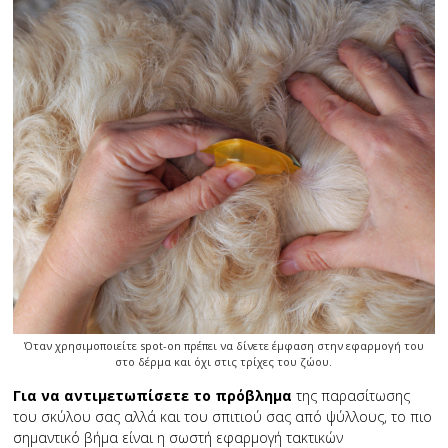
Όταν χρησιμοποιείτε spot-on πρέπει να δίνετε έμφαση στην εφαρμογή του
στο δέρμα και όχι στις τρίχες του ζώου.
Για να αντιμετωπίσετε το πρόβλημα
της παρασίτωσης
του σκύλου σας αλλά και του σπιτιού σας από ψύλλους, το πιο
σημαντικό βήμα είναι η σωστή εφαρμογή τακτικών