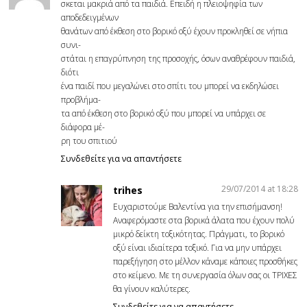
σκεται μακριά από τα παιδιά. Επειδή η πλειοψηφία των
αποδεδειγμένων
θανάτων από έκθεση στο βορικό οξύ έχουν προκληθεί σε νήπια
συνι-
στάται η επαγρύπνηση της προσοχής, όσων αναθρέφουν παιδιά,
διότι
ένα παιδί που μεγαλώνει στο σπίτι του μπορεί να εκδηλώσει
προβλήμα-
τα από έκθεση στο βορικό οξύ που μπορεί να υπάρχει σε
διάφορα μέ-
ρη του σπιτιού
Συνδεθείτε για να απαντήσετε
29/07/2014 at 18:28
trihes
Ευχαριστούμε Βαλεντίνα για την επισήμανση!
Αναφερόμαστε στα βορικά άλατα που έχουν πολύ
μικρό δείκτη τοξικότητας. Πράγματι, το βορικό
οξύ είναι ιδιαίτερα τοξικό. Για να μην υπάρχει
παρεξήγηση στο μέλλον κάναμε κάποιες προσθήκες
στο κείμενο. Με τη συνεργασία όλων σας οι ΤΡΙΧΕΣ
θα γίνουν καλύτερες.
Συνδεθείτε για να απαντήσετε