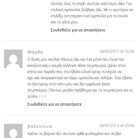
ηλικίας ίσως το σπρέι να είναι καλύτερη ιδέα. Για
επιλογή αμπούλας διάβασε εδώ:
Με τι κριτήρια να
επιλέξω αντιπαρασιτική αμπούλα για το σκύλο
και τη γάτα μου;
Συνδεθείτε για να απαντήσετε
28/05/2015 at 16:28
Μάρθα
Ο δικός μου σκύλος πάντως εδω και ένα μήνα που έγινε πιο
ανοιξιατικος ο καιρός κόλλησε πόσα τσιμπουρια..(μένει στον
κήπο) και παρόλο που την έβαλα ειδικό spray συνέχισε να
έχει.και αναγκαστηκα να πάρω αμπούλα και κολάρο.. Ενώ έβαλα
το ίδιο spray στον γάτο μου και δεν εμφάνισε ξανά
τσιμπούρια..Πάντως μεγάλο πρόβλημα και τα τσιμπούρια και οι
ψύλοι..! >.<
Συνδεθείτε για να απαντήσετε
28/07/2014 at 20:36
βαλεντινα
πρέπει το βορικό οξύ να είναι ορθά φυλαγμένο και να βρί-