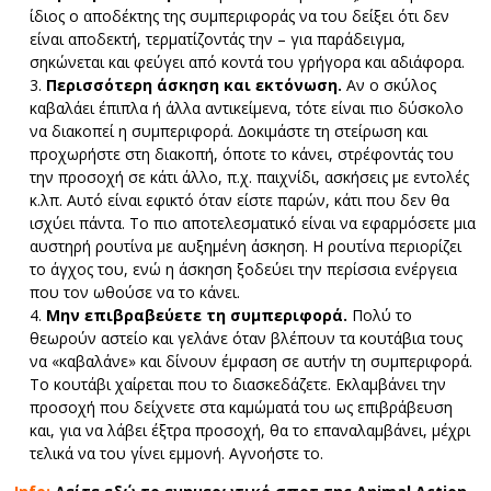
ίδιος ο αποδέκτης της συμπεριφοράς να του δείξει ότι δεν
είναι αποδεκτή, τερματίζοντάς την – για παράδειγμα,
σηκώνεται και φεύγει από κοντά του γρήγορα και αδιάφορα.
Περισσότερη άσκηση και εκτόνωση.
Αν ο σκύλος
καβαλάει έπιπλα ή άλλα αντικείμενα, τότε είναι πιο δύσκολο
να διακοπεί η συμπεριφορά. ∆οκιμάστε τη στείρωση και
προχωρήστε στη διακοπή, όποτε το κάνει, στρέφοντάς του
την προσοχή σε κάτι άλλο, π.χ. παιχνίδι, ασκήσεις με εντολές
κ.λπ. Αυτό είναι εφικτό όταν είστε παρών, κάτι που δεν θα
ισχύει πάντα. Το πιο αποτελεσματικό είναι να εφαρμόσετε μια
αυστηρή ρουτίνα µε αυξημένη άσκηση. Η ρουτίνα περιορίζει
το άγχος του, ενώ η άσκηση ξοδεύει την περίσσια ενέργεια
που τον ωθούσε να το κάνει.
Μην επιβραβεύετε τη συμπεριφορά.
Πολύ το
θεωρούν αστείο και γελάνε όταν βλέπουν τα κουτάβια τους
να «καβαλάνε» και δίνουν έμφαση σε αυτήν τη συμπεριφορά.
Το κουτάβι χαίρεται που το διασκεδάζετε. Εκλαμβάνει την
προσοχή που δείχνετε στα καµώµατά του ως επιβράβευση
και, για να λάβει έξτρα προσοχή, θα το επαναλαμβάνει, μέχρι
τελικά να του γίνει εμμονή. Αγνοήστε το.