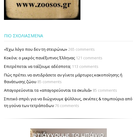
ΠΙΟ ΣΧΟΛΙΑΣΜΕΝΑ
«Έχω λόγο που δεν τη στειρώνω»
265 comments
Κοκόνι: ο μικρός πανέξυπνος Έλληνας
121 comments
Επιτρέπεται να ταΐζουµε αδέσποτα;
113 comments
Πώς πρέπει να αντιδράσετε αν γίνετε μάρτυρες κακοποίησης ή
θανάτωσης ζώου
85 comments
Απαγορεύονται τα «απαγορεύονται τα σκυλιά»
85 comments
Σπιτικό σπρέι για να διώχνουμε ψύλλους, σκνίπες & τσιμπούρια από
τη γούνα των τετράποδων
76 comments