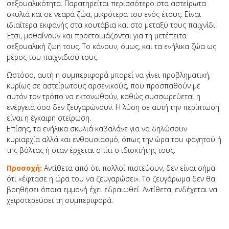
σεξουαλικότητα. Παρατηρείται περισσότερο στα αστείρωτα
σκυλιά και σε νεαρά ζώα, μικρότερα του ενός έτους. Είναι
ιδιαίτερα εκφανής στα κουτάβια και στο μεταξύ τους παιχνίδι.
Έτσι, μαθαίνουν και προετοιμάζονται για τη μετέπειτα
σεξουαλική ζωή τους. Το κάνουν, όμως, και τα ενήλικα ζώα ως
μέρος του παιχνιδιού τους.
Ωστόσο, αυτή η συμπεριφορά μπορεί να γίνει προβληματική,
κυρίως σε αστείρωτους αρσενικούς, που προσπαθούν με
αυτόν τον τρόπο να εκτονωθούν, καθώς συσσωρεύεται η
ενέργεια όσο δεν ζευγαρώνουν. Η λύση σε αυτή την περίπτωση
είναι η έγκαιρη στείρωση.
Επίσης, τα ενήλικα σκυλιά καβαλάνε για να δηλώσουν
κυριαρχία αλλά και ενθουσιασμό, όπως την ώρα του φαγητού ή
της βόλτας ή όταν έρχεται σπίτι ο ιδιοκτήτης τους.
Προσοχή:
Αντίθετα από ότι πολλοί πιστεύουν, δεν είναι σήμα
ότι «έφτασε η ώρα του να ζευγαρώσει». Το ζευγάρωμα δεν θα
βοηθήσει όποια εμμονή έχει εδραιωθεί. Αντίθετα, ενδέχεται να
χειροτερεύσει τη συμπεριφορά.