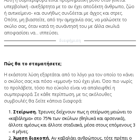
υπερβολική -ανεξάρτητα με το αν έχει αποδέκτη άνθρωπο, ζώο
ή αντικείμενο- και συνήθως συνδέεται με άγχος και στρες.
Οπότε, μη βιαστείτε, από την αμηχανία σας, να μαλώσετε το
σκύλο σας, όταν κατά τη συνάντησή του με άλλα σκυλιά
αποφασίσει να… ιππεύσει.
διαφήμιση
Πώς θα το σταματήσετε;
Η εκάστοτε λύση εξαρτάται από το λόγο για τον οποίο το κάνει
ο σκύλος σας και πόσο «εμμονή» τού έχει γίνει. Όσο πιο νωρίς
το προλάβετε, τόσο πιο εύκολο είναι να απαλειφθεί η
συμπεριφορά. Σε κάθε περίπτωση, με τις ακόλουθες
συμβουλές θα δείτε κάποια διαφορά:
Στείρωση.
Έρευνες δείχνουν πως η στείρωση μειώνει το
«καβάλημα» στο 75% των σκύλων (θηλυκά και αρσενικά),
άλλοτε αμέσως και άλλοτε σταδιακά, μέσα στους επόμενους 3
– 4 μήνες.
Άμεση διακοπή.
Αν καβαλάει ανθρώπους, τότε πρέπει ο