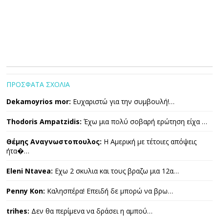
ΠΡΟΣΦΑΤΑ ΣΧΟΛΙΑ
Dekamoyrios mor:
Ευχαριστώ για την συμβουλή!…
Thodoris Ampatzidis:
Έχω μια πολύ σοβαρή ερώτηση είχα …
Θέμης Αναγνωστοπουλος:
Η Αμερική με τέτοιες απόψεις
ήτα�…
Eleni Ntavea:
Εχω 2 σκυλια και τους βραζω μια 12α…
Penny Kon:
Καλησπέρα! Επειδή δε μπορώ να βρω…
trihes:
Δεν θα περίμενα να δράσει η αμπού…