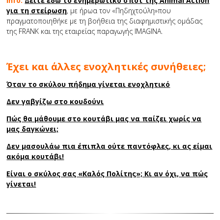
Info:
Δείτε εδώ το ενημερωτικό σποτ της Animal Action
για τη στείρωση
, με ήρωα τον «Πηδηχτούλη»που
πραγματοποιηθήκε με τη βοήθεια της διαφημιστικής ομάδας
της FRANK και της εταιρείας παραγωγής IMAGINA.
Έχει και άλλες ενοχλητικές συνήθειες;
Όταν το σκύλου πήδημα γίνεται ενοχλητικό
Δεν γαβγίζω στο κουδούνι
Πώς θα μάθουμε στο κουτάβι μας να παίζει χωρίς να
μας δαγκώνει;
Δεν μασουλάω πια έπιπλα ούτε παντόφλες, κι ας είμαι
ακόμα κουτάβι!
Είναι ο σκύλος σας «Καλός Πολίτης»; Κι αν όχι, να πώς
γίνεται!