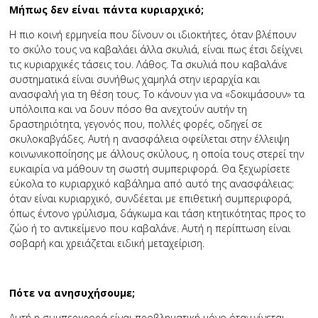
Μήπως δεν είναι πάντα κυριαρχικό;
Η πιο κοινή ερμηνεία που δίνουν οι ιδιοκτήτες, όταν βλέπουν
το σκύλο τους να καβαλάει άλλα σκυλιά, είναι πως έτσι δείχνει
τις κυριαρχικές τάσεις του. Λάθος. Τα σκυλιά που καβαλάνε
συστηματικά είναι συνήθως χαμηλά στην ιεραρχία και
ανασφαλή για τη θέση τους. Το κάνουν για να «δοκιμάσουν» τα
υπόλοιπα και να δουν πόσο θα ανεχτούν αυτήν τη
δραστηριότητα, γεγονός που, πολλές φορές, οδηγεί σε
σκυλοκαβγάδες. Αυτή η ανασφάλεια οφείλεται στην έλλειψη
κοινωνικοποίησης με άλλους σκύλους, η οποία τους στερεί την
ευκαιρία να μάθουν τη σωστή συµπεριφορά. Θα ξεχωρίσετε
εύκολα το κυριαρχικό καβάληµα από αυτό της ανασφάλειας:
όταν είναι κυριαρχικό, συνδέεται µε επιθετική συµπεριφορά,
όπως έντονο γρύλισµα, δάγκωμα και τάση κτητικότητας προς το
ζώο ή το αντικείμενο που καβαλάνε. Αυτή η περίπτωση είναι
σοβαρή και χρειάζεται ειδική μεταχείριση.
Πότε να ανησυχήσουμε;
Αυτή η συμπεριφορά είναι προβληματική μόνο όταν γίνεται