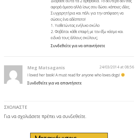
Διάβασε αυτά τα 2 αρθράκια. Το δεύτερο δεν σας
αφορά άμεσα αλλά ίσως σου δώσει κάποιες ιδέες.
Συγχαρητήρια και πάλι για την απόφαση να
σώσεις ένα αδέσποτο!
1.
Υιοθετώντας ενήλικο σκύλο
2.
Φοβάται κάθε επαφή με τον έξω κόσμο και
ειδικά τους άλλους σκύλους;
Συνδεθείτε για να απαντήσετε
24/03/2014 at 08:56
Meg Matsaganis
I loved her book! A must read for anyone who loves dogs!
Συνδεθείτε για να απαντήσετε
ΣΧΟΛΙΑΣΤΕ
Για να σχολιάσετε πρέπει να
συνδεθείτε
.