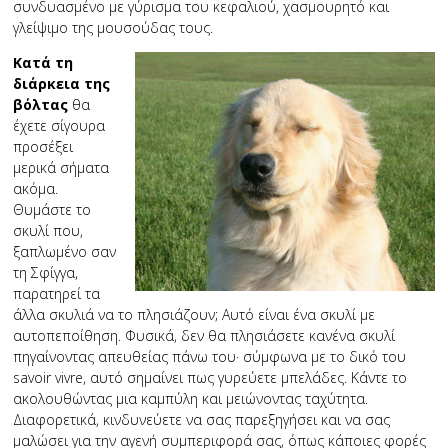
συνδυασμένο με γύρισμα του κεφαλιού, χασμουρητό και
γλείψιμο της μουσούδας τους.
Κατά τη
διάρκεια της
βόλτας
θα
έχετε σίγουρα
προσέξει
μερικά σήματα
ακόμα.
Θυμάστε το
σκυλί που,
ξαπλωμένο σαν
τη Σφίγγα,
παρατηρεί τα
άλλα σκυλιά να το πλησιάζουν; Αυτό είναι ένα σκυλί με
αυτοπεποίθηση. Φυσικά, δεν θα πλησιάσετε κανένα σκυλί
πηγαίνοντας απευθείας πάνω του· σύμφωνα με το δικό του
savoir vivre, αυτό σημαίνει πως γυρεύετε μπελάδες. Κάντε το
ακολουθώντας μια καμπύλη και μειώνοντας ταχύτητα.
Διαφορετικά, κινδυνεύετε να σας παρεξηγήσει και να σας
μαλώσει για την αγενή συμπεριφορά σας, όπως κάποιες φορές