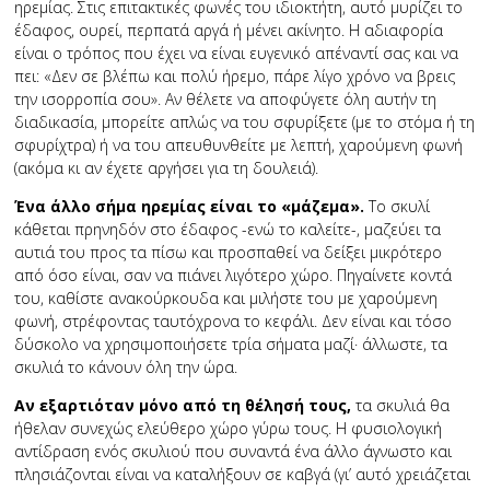
ηρεμίας. Στις επιτακτικές φωνές του ιδιοκτήτη, αυτό μυρίζει το
έδαφος, ουρεί, περπατά αργά ή μένει ακίνητο. Η αδιαφορία
είναι ο τρόπος που έχει να είναι ευγενικό απέναντί σας και να
πει: «Δεν σε βλέπω και πολύ ήρεμο, πάρε λίγο χρόνο να βρεις
την ισορροπία σου». Αν θέλετε να αποφύγετε όλη αυτήν τη
διαδικασία, μπορείτε απλώς να του σφυρίξετε (με το στόμα ή τη
σφυρίχτρα) ή να του απευθυνθείτε με λεπτή, χαρούμενη φωνή
(ακόμα κι αν έχετε αργήσει για τη δουλειά).
Ένα άλλο σήμα ηρεμίας είναι το «μάζεμα».
Το σκυλί
κάθεται πρηνηδόν στο έδαφος -ενώ το καλείτε-, μαζεύει τα
αυτιά του προς τα πίσω και προσπαθεί να δείξει μικρότερο
από όσο είναι, σαν να πιάνει λιγότερο χώρο. Πηγαίνετε κοντά
του, καθίστε ανακούρκουδα και μιλήστε του με χαρούμενη
φωνή, στρέφοντας ταυτόχρονα το κεφάλι. Δεν είναι και τόσο
δύσκολο να χρησιμοποιήσετε τρία σήματα μαζί· άλλωστε, τα
σκυλιά το κάνουν όλη την ώρα.
Αν εξαρτιόταν μόνο από τη θέλησή τους,
τα σκυλιά θα
ήθελαν συνεχώς ελεύθερο χώρο γύρω τους. Η φυσιολογική
αντίδραση ενός σκυλιού που συναντά ένα άλλο άγνωστο και
πλησιάζονται είναι να καταλήξουν σε καβγά (γι’ αυτό χρειάζεται