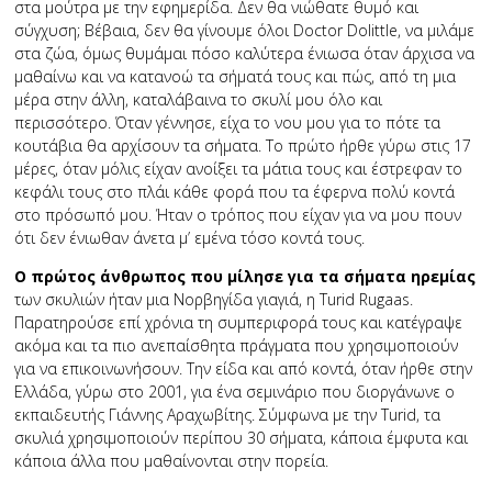
στα μούτρα με την εφημερίδα. Δεν θα νιώθατε θυμό και
σύγχυση; Βέβαια, δεν θα γίνουμε όλοι Doctor Dolittle, να μιλάμε
στα ζώα, όμως θυμάμαι πόσο καλύτερα ένιωσα όταν άρχισα να
μαθαίνω και να κατανοώ τα σήματά τους και πώς, από τη μια
μέρα στην άλλη, καταλάβαινα το σκυλί μου όλο και
περισσότερο. Όταν γέννησε, είχα το νου μου για το πότε τα
κουτάβια θα αρχίσουν τα σήματα. Το πρώτο ήρθε γύρω στις 17
μέρες, όταν μόλις είχαν ανοίξει τα μάτια τους και έστρεφαν το
κεφάλι τους στο πλάι κάθε φορά που τα έφερνα πολύ κοντά
στο πρόσωπό μου. Ήταν ο τρόπος που είχαν για να μου πουν
ότι δεν ένιωθαν άνετα μ’ εμένα τόσο κοντά τους.
Ο πρώτος άνθρωπος που μίλησε για τα σήματα ηρεμίας
των σκυλιών ήταν μια Νορβηγίδα γιαγιά, η Turid Rugaas.
Παρατηρούσε επί χρόνια τη συμπεριφορά τους και κατέγραψε
ακόμα και τα πιο ανεπαίσθητα πράγματα που χρησιμοποιούν
για να επικοινωνήσουν. Την είδα και από κοντά, όταν ήρθε στην
Ελλάδα, γύρω στο 2001, για ένα σεμινάριο που διοργάνωνε ο
εκπαιδευτής Γιάννης Αραχωβίτης. Σύμφωνα με την Turid, τα
σκυλιά χρησιμοποιούν περίπου 30 σήματα, κάποια έμφυτα και
κάποια άλλα που μαθαίνονται στην πορεία.