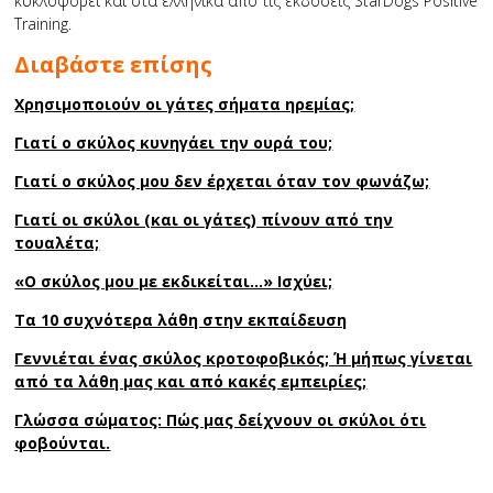
κυκλοφορεί και στα ελληνικά από τις εκδόσεις StarDogs Positive
Training.
Διαβάστε επίσης
Χρησιμοποιούν οι γάτες σήματα ηρεμίας;
Γιατί ο σκύλος κυνηγάει την ουρά του;
Γιατί ο σκύλος μου δεν έρχεται όταν τον φωνάζω;
Γιατί οι σκύλοι (και οι γάτες) πίνουν από την
τουαλέτα;
«Ο σκύλος μου με εκδικείται…» Ισχύει;
Τα 10 συχνότερα λάθη στην εκπαίδευση
Γεννιέται ένας σκύλος κροτοφοβικός; Ή μήπως γίνεται
από τα λάθη μας και από κακές εμπειρίες;
Γλώσσα σώματος: Πώς μας δείχνουν οι σκύλοι ότι
φοβούνται.