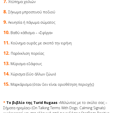
7.
Χτύπημα χειλιών
8.
Σήκωμα μπροστινού ποδιού
9.
Ακινησία ή πάγωμα σώματος
10.
Βαθύ κάθισμα – «Σφίγγα»
11.
Κούνημα ουράς με σκοπό την ειρήνη
12.
Παρέκκλιση πορείας
13.
Mύρισμα εδάφους
14.
Χώρισμα (δύο άλλων ζώων)
15.
Mαρκάρισμα (όταν δεν είναι οριοθέτηση περιοχής)
*
Το βιβλίο της Turid Rugaas
«Μιλώντας με το σκύλο σας –
Σήματα ηρεμίας» (On Talking Terms With Dogs: Calming Signals)