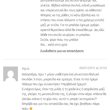
βιντεοσκοπίσουμε για να σου δείξουμε πώς
γίνεται. Βέβαια κάποια σκυλιά, ειδικά μικρόσωμα
και υπερκινητικά δεν τους αρέσει να κάθονται!
Μπορείς να της μάθεις το κάτω (ξάπλα) και το
στάσου που είναι άλλωστε η πιο χρήσιμη εντολή
μαζί με το έλα. Για το μπαλάκι έχουμε γράψει
αρκετά θεματάκια αλλά θα επανέλθουμε. Δες εδώ:
Μάθε στο σκύλο να φέρνει το μπαλάκι
Σκύλε, φέρε πίσω την μπάλα!
Και… καλή επιτυχία!
Συνδεθείτε για να απαντήσετε
06/01/2015 at 23:53
Ηρώ
Καλησπέρα, πριν 1 μήνα υιοθέτησα ένα γλυκύτατο θηλυκό
σκυλάκι 3 ετών, μικρούλα και ημίαιμη. Είναι το πιο ήρεμο
πλάσμα που έχω συναντήσει! Υπερβολικά ήρεμη!!
Συνέχεια όμως, όταν της μιλάς ή τη χαιδεύεις ή ασχολείσαι μαζί
της, γλείφει τη μουσουδίτσα της, ή γλύφει στον αέρα. σπάνια θα
γλείψει εσένα ή το χέρι σου. αυτό τι μπορεί να σημαίνει??
Μπράβο και για την ιστοσελίδα σας. Με έχει βοηθήσει πάρα
πολυ