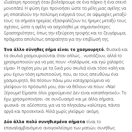
ιδιαίτερη προσοχή όταν βολτάρουμε σε ένα πάρκο ή ένα στενό
μονοπάτι). Η φύση έχει προνοήσει ώστε τα μέλη μιας αγέλης να
μη σπαταλούν την πολύτιμη ενέργειά τους σε αψιμαχίες μεταξύ
τους· τα σήματα ηρεμίας εξασφαλίζουν τις ήρεμες μεταξύ τους
σχέσεις, ώστε η αγέλη να ασχοληθεί με σημαντικότερες
δραστηριότητες, όπως την εξεύρεση τροφής και το ζευγάρωμα,
πράγματα απολύτως απαραίτητα για την επιβίωσή της.
Ένα άλλο σύνηθες σήμα είναι το χασμουρητό.
Φυσικά και
τα σκυλιά χασμουριούνται όταν απλώς… νυστάζουν, αλλά το
χρησιμοποιούν για να μας πουν: «Χαλάρωσε, και εγώ χαλαρός
είμαι». Η σχέση μου με τα δικά μου σκυλιά είναι τόσο καλή και
μου έχουν τόση εμπιστοσύνη, που, αν τους απευθύνω ένα
χασμουρητό, θα πέσουν πάνω μου καταχαρούμενα να
γλείψουν το πρόσωπό μου, σαν να θέλουν να πουν: «Ναι!
Ξέρουμε! Είμαστε όλοι χαρούμενοι! Δεν είναι καταπληκτικό;». Το
έχω χρησιμοποιήσει -σε συνδυασμό και με άλλα σήματα,
φυσικά- σε αδέσποτα, για να τα πλησιάσω καλύτερα, πάντα
αργά και προσεκτικά. Αλλά χωρίς γλείψιμο· ακόμη.
Δύο άλλα πολύ συνηθισμένα σήματα
είναι το
επαναλαμβανόμενο ανοιγοκλείσιμο των ματιών, συνήθως