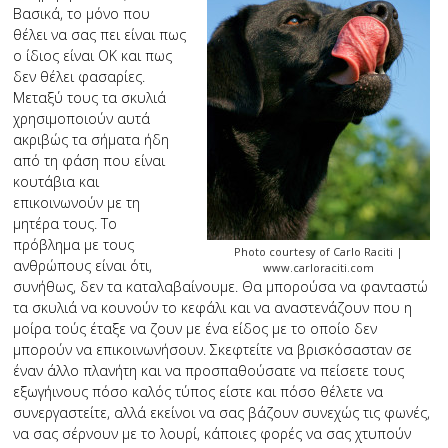
Βασικά, το μόνο που
θέλει να σας πει είναι πως
ο ίδιος είναι ΟΚ και πως
δεν θέλει φασαρίες.
Μεταξύ τους τα σκυλιά
χρησιμοποιούν αυτά
ακριβώς τα σήματα ήδη
από τη φάση που είναι
κουτάβια και
επικοινωνούν με τη
μητέρα τους. Το
πρόβλημα με τους
Photo courtesy of Carlo Raciti |
ανθρώπους είναι ότι,
www.carloraciti.com
συνήθως, δεν τα καταλαβαίνουμε. Θα μπορούσα να φανταστώ
τα σκυλιά να κουνούν το κεφάλι και να αναστενάζουν που η
μοίρα τούς έταξε να ζουν με ένα είδος με το οποίο δεν
μπορούν να επικοινωνήσουν. Σκεφτείτε να βρισκόσασταν σε
έναν άλλο πλανήτη και να προσπαθούσατε να πείσετε τους
εξωγήινους πόσο καλός τύπος είστε και πόσο θέλετε να
συνεργαστείτε, αλλά εκείνοι να σας βάζουν συνεχώς τις φωνές,
να σας σέρνουν με το λουρί, κάποιες φορές να σας χτυπούν