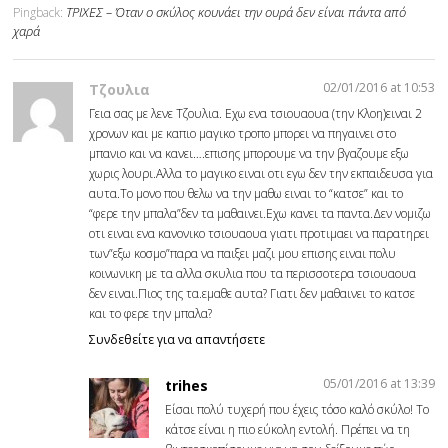
ΤΡΙΧΕΣ – Όταν ο σκύλος κουνάει την ουρά δεν είναι πάντα από
Pingback:
χαρά
02/01/2016 at 10:53
Τζουλια
Γεια σας με λενε Τζουλια. Εχω ενα τσιουαουα (την Κλοη)ειναι 2
χρονων και με καπιο μαγικο τροπο μπορει να πηγαινει στο
μπανιο και να κανει….επισης μπορουμε να την βγαζουμε εξω
χωρις λουρι.Αλλα το μαγικο ειναι οτι εγω δεν την εκπαιδευσα για
αυτα.Το μονο που θελω να την μαθω ειναι το “κατσε” και το
“φερε την μπαλα”δεν τα μαθαινει.Εχω κανει τα παντα.Δεν νομιζω
οτι ειναι ενα κανονικο τσιουαουα γιατι προτιμαει να παρατηρει
των”εξω κοσμο”παρα να παιξει μαζι μου επισης ειναι πολυ
κοινωνικη με τα αλλα σκυλια που τα περισσοτερα τσιουαουα
δεν ειναι.Πιος της τα.εμαθε αυτα? Γιατι δεν μαθαινει το κατσε
και το φερε την μπαλα?
Συνδεθείτε για να απαντήσετε
05/01/2016 at 13:39
trihes
Είσαι πολύ τυχερή που έχεις τόσο καλό σκύλο! Το
κάτσε είναι η πιο εύκολη εντολή. Πρέπει να τη