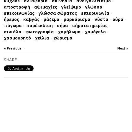
Rugaas
αδιαφορία
ακινησία
ανοιγοκλείσιμο
×
×
×
×
αποστροφή
αψιμαχίες
γλείψιμο
γλώσσα
×
×
×
επικοινωνίας
γλώσσα σώματος
επικοινωνία
×
×
×
ήρεμος
καβγάς
μάζεμα
μαρκάρισμα
νύστα
ούρα
×
×
×
×
×
×
πάγωμα
παρέκκλιση
σήμα
σήματα ηρεμίας
×
×
×
×
σινιάλο
φωτογραφία
χαμήλωμα
χαμόγελο
×
×
×
×
χασμουρητό
χείλια
χώρισμα
×
×
« Previous
×
Next »
SHARE