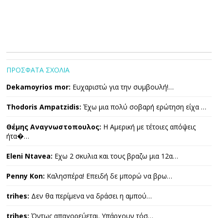
ΠΡΟΣΦΑΤΑ ΣΧΟΛΙΑ
Dekamoyrios mor:
Ευχαριστώ για την συμβουλή!…
Thodoris Ampatzidis:
Έχω μια πολύ σοβαρή ερώτηση είχα …
Θέμης Αναγνωστοπουλος:
Η Αμερική με τέτοιες απόψεις
ήτα�…
Eleni Ntavea:
Εχω 2 σκυλια και τους βραζω μια 12α…
Penny Kon:
Καλησπέρα! Επειδή δε μπορώ να βρω…
trihes:
Δεν θα περίμενα να δράσει η αμπού…
trihes:
Όντως απαγορεύεται. Υπάρχουν τόσ…