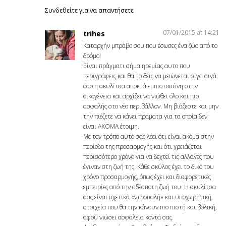
Συνδεθείτε για να απαντήσετε
07/01/2015 at 14:21
trihes
Καταρχήν μπράβο σου που έσωσες ένα ζώο από το
δρόμο!
Είναι πράγματι σήμα ηρεμίας αυτο που
περιγράφεις και θα το δεις να μειώνεται σιγά σιγά
όσο η σκυλίτσα αποκτά εμπιστοσύνη στην
οικογένεια και αρχίζει να νιώθει όλο και πιο
ασφαλής στο νέο περιβάλλον. Μη βιάζεστε και μην
την πιέζετε να κάνει πράματα για τα οποία δεν
είναι ΑΚΟΜΑ έτοιμη.
Με τον τρόπο αυτό σας λέει ότι είναι ακόμα στην
περίοδο της προσαρμογής και ότι χρειάζεται
περισσότερο χρόνο για να δεχτεί τις αλλαγές που
έγιναν στη ζωή της. Κάθε σκύλος έχει το δικό του
χρόνο προσαρμογής, όπως έχει και διαφορετικές
εμπειρίες από την αδέσποτη ζωή του. Η σκυλίτσα
σας είναι σχετικά «ντροπαλή» και υποχωρητική,
στοιχεία που θα την κάνουν πιο πιστή και βολική,
αφού νιώσει ασφάλεια κοντά σας.