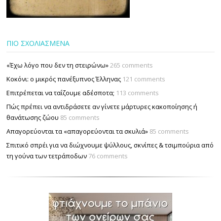
ΠΙΟ ΣΧΟΛΙΑΣΜΕΝΑ
«Έχω λόγο που δεν τη στειρώνω»
265 comments
Κοκόνι: ο μικρός πανέξυπνος Έλληνας
121 comments
Επιτρέπεται να ταΐζουµε αδέσποτα;
113 comments
Πώς πρέπει να αντιδράσετε αν γίνετε μάρτυρες κακοποίησης ή
θανάτωσης ζώου
85 comments
Απαγορεύονται τα «απαγορεύονται τα σκυλιά»
85 comments
Σπιτικό σπρέι για να διώχνουμε ψύλλους, σκνίπες & τσιμπούρια από
τη γούνα των τετράποδων
76 comments