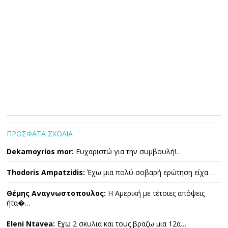
ΠΡΟΣΦΑΤΑ ΣΧΟΛΙΑ
Dekamoyrios mor:
Ευχαριστώ για την συμβουλή!…
Thodoris Ampatzidis:
Έχω μια πολύ σοβαρή ερώτηση είχα …
Θέμης Αναγνωστοπουλος:
Η Αμερική με τέτοιες απόψεις
ήτα�…
Eleni Ntavea:
Εχω 2 σκυλια και τους βραζω μια 12α…