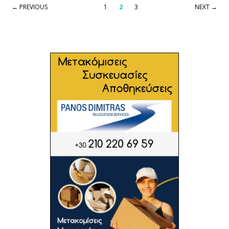
← PREVIOUS
1
2
3
NEXT →