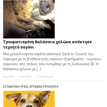
Τραυματισμένη θαλάσσια χελώνα απέκτησε
τεχνητό σαγόνι
Μία χελώνα καρέτα καρέτα απέκτησε ξανά το δυνατό της…
δάγκωμα με τη βοήθεια ενός ιατρικού εξαρτήματος – τεχνητού
σαγονιού από τιτάνιο, που τυπώθηκε με τη διαδικασία 3D. Η
θαλάσσια χελώνα με […]
by
trihes
×
12/11/2015
×
0 comments
ΣΤΟΜΑΤΙΚΗ ΥΓΕΙΑ
,
ΧΡΗΣΙΜΑ ΠΡΟΪΟΝΤΑ