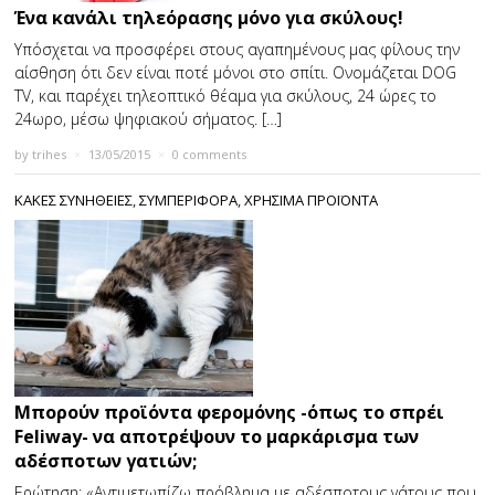
Ένα κανάλι τηλεόρασης μόνο για σκύλους!
Υπόσχεται να προσφέρει στους αγαπημένους μας φίλους την
αίσθηση ότι δεν είναι ποτέ μόνοι στο σπίτι. Ονομάζεται DOG
TV, και παρέχει τηλεοπτικό θέαμα για σκύλους, 24 ώρες το
24ωρο, μέσω ψηφιακού σήματος. […]
by
trihes
×
13/05/2015
×
0 comments
ΚΑΚΕΣ ΣΥΝΗΘΕΙΕΣ
,
ΣΥΜΠΕΡΙΦΟΡΑ
,
ΧΡΗΣΙΜΑ ΠΡΟΪΟΝΤΑ
Μπορούν προϊόντα φερομόνης -όπως το σπρέι
Feliway- να αποτρέψουν το μαρκάρισμα των
αδέσποτων γατιών;
Ερώτηση: «Αντιμετωπίζω πρόβλημα με αδέσποτους γάτους που