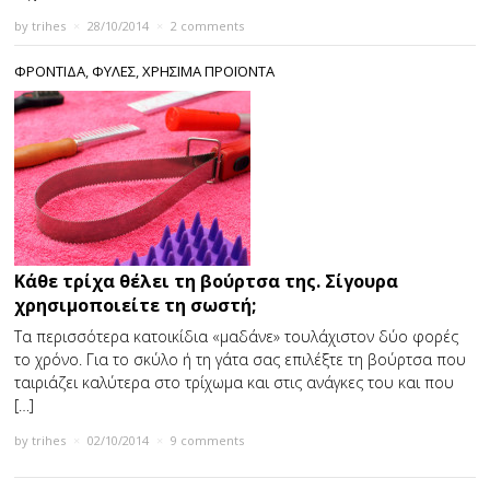
by
trihes
×
28/10/2014
×
2 comments
ΦΡΟΝΤΙΔΑ
,
ΦΥΛΕΣ
,
ΧΡΗΣΙΜΑ ΠΡΟΪΟΝΤΑ
Κάθε τρίχα θέλει τη βούρτσα της. Σίγουρα
χρησιμοποιείτε τη σωστή;
Τα περισσότερα κατοικίδια «μαδάνε» τουλάχιστον δύο φορές
το χρόνο. Για το σκύλο ή τη γάτα σας επιλέξτε τη βούρτσα που
ταιριάζει καλύτερα στο τρίχωμα και στις ανάγκες του και που
[…]
by
trihes
×
02/10/2014
×
9 comments