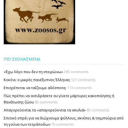
ΠΙΟ ΣΧΟΛΙΑΣΜΕΝΑ
«Έχω λόγο που δεν τη στειρώνω»
265 comments
Κοκόνι: ο μικρός πανέξυπνος Έλληνας
121 comments
Επιτρέπεται να ταΐζουµε αδέσποτα;
113 comments
Πώς πρέπει να αντιδράσετε αν γίνετε μάρτυρες κακοποίησης ή
θανάτωσης ζώου
85 comments
Απαγορεύονται τα «απαγορεύονται τα σκυλιά»
85 comments
Σπιτικό σπρέι για να διώχνουμε ψύλλους, σκνίπες & τσιμπούρια από
τη γούνα των τετράποδων
76 comments