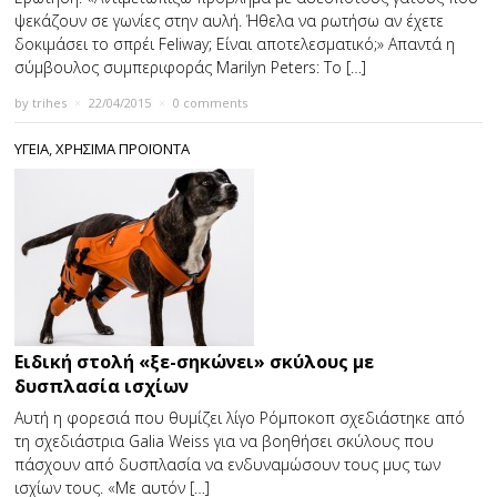
ψεκάζουν σε γωνίες στην αυλή. Ήθελα να ρωτήσω αν έχετε
δοκιμάσει το σπρέι Feliway; Είναι αποτελεσματικό;» Απαντά η
σύμβουλος συμπεριφοράς Marilyn Peters: Το […]
by
trihes
×
22/04/2015
×
0 comments
ΥΓΕΙΑ
,
ΧΡΗΣΙΜΑ ΠΡΟΪΟΝΤΑ
Ειδική στολή «ξε-σηκώνει» σκύλους με
δυσπλασία ισχίων
Αυτή η φορεσιά που θυμίζει λίγο Ρόμποκοπ σχεδιάστηκε από
τη σχεδιάστρια Galia Weiss για να βοηθήσει σκύλους που
πάσχουν από δυσπλασία να ενδυναμώσουν τους μυς των
ισχίων τους. «Με αυτόν […]