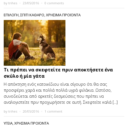
by
trihes
×
23/05/2016
×
0 comments
ΕΠΙΛΟΓΗ
,
ΣΠΙΤΙ ΚΑΘΑΡΟ
,
ΧΡΗΣΙΜΑ ΠΡΟΪΟΝΤΑ
Τι πρέπει να σκεφτείτε πριν αποκτήσετε ένα
σκύλο ή μία γάτα
Η απόκτηση ενός κατοικίδιου είναι σίγουρο ότι θα σας
προσφέρει χαρά και πολλά πολλά υγρά φιλάκια. Ωστόσο,
συνοδεύεται από αρκετές δεσμεύσεις που πρέπει να
αναλογιστείτε πριν προχωρήσετε σε αυτή. Σκεφτείτε καλά […]
by
trihes
×
20/05/2016
×
1 comment
ΥΓΕΙΑ
,
ΧΡΗΣΙΜΑ ΠΡΟΪΟΝΤΑ