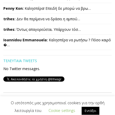
Penny Kon:
Καλησπέρα! Επειδή δε μπορώ να βρω…
trihes:
Δεν θα περίμενα να δράσει η αμπού…
trihes:
Όντως απαγορεύεται. Υπάρχουν τόσ…
Ioannidou Emmanouela:
Καλησπέρα να ρωτήσω ? Πόσο καιρό
�…
ΤΕΛΕΥΤΑΙΑ TWEETS
No Twitter messages.
Copyright © 2026 ΤΡΙΧΕΣ. All Rights Reserved.
Ο ιστότοπός μας χρησιμοποιεί cookies για την ορθή
λειτουργία του.
Cookie settings
Εντάξει
Developed By -|
PVS
|-
Designed by