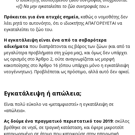
«(ζ) Να μην εγκαταλείπει το ζώο συντροφιάς του.»
Πρόκειται για ένα ατυχές σημείο,
καθώς ο νομοθέτης δεν
λέει ρητά το αυτονόητο, ότι ο ιδιοκτήτης ΑΠΑΓΟΡΕΥΕΤΑΙ να
εγκαταλείπει το ζώο του.
Η εγκατάλειψη είναι ένα από τα σοβαρότερα
αδικήματα
που διαπράττονται εις βάρος των ζώων (και από τα
μεγαλύτερα προβλήματα στη χώρα μας), και όμως δεν υπάρχει
ως ορισμός στο Άρθρο 2, ούτε αναγνωρίζεται ως μορφή
κακοποίησης στο Άρθρο 16 (όπου υπάρχει μόνο η εγκατάλειψη
νεογέννητων). Προβλέπεται ως πρόστιμο, αλλά αυτό δεν αρκεί.
Εγκατάλειψη ή απώλεια;
Είναι πολύ εύκολο να «μεταμφιεστεί» η εγκατάλειψη σε
«απώλεια».
Ας δούμε ένα πραγματικό περιστατικό του 2019:
σκύλος
βρέθηκε σε νησί, σε τραγική κατάσταση, και έφερε μικροτσίπ
καταχωρημένο σε άτομο που κατοικούσε στην ηπειρωτική