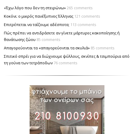
«Έχω λόγο που δεν τη στειρώνω»
265 comments
Κοκόνι: ο μικρός πανέξυπνος Έλληνας
121 comments
Επιτρέπεται να ταΐζουµε αδέσποτα;
113 comments
Πώς πρέπει να αντιδράσετε αν γίνετε μάρτυρες κακοποίησης ή
θανάτωσης ζώου
85 comments
Απαγορεύονται τα «απαγορεύονται τα σκυλιά»
85 comments
Σπιτικό σπρέι για να διώχνουμε ψύλλους, σκνίπες & τσιμπούρια από
τη γούνα των τετράποδων
76 comments