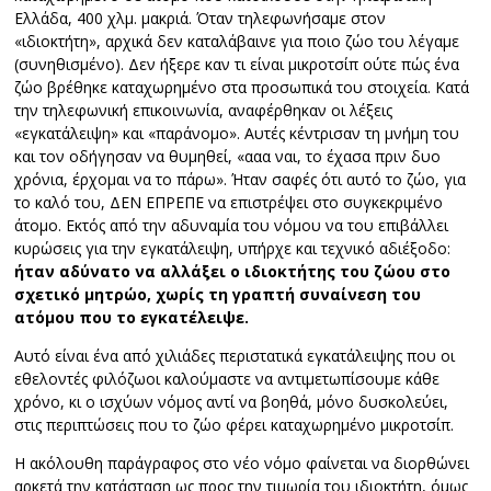
Ελλάδα, 400 χλμ. μακριά. Όταν τηλεφωνήσαμε στον
«ιδιοκτήτη», αρχικά δεν καταλάβαινε για ποιο ζώο του λέγαμε
(συνηθισμένο). Δεν ήξερε καν τι είναι μικροτσίπ ούτε πώς ένα
ζώο βρέθηκε καταχωρημένο στα προσωπικά του στοιχεία. Κατά
την τηλεφωνική επικοινωνία, αναφέρθηκαν οι λέξεις
«εγκατάλειψη» και «παράνομο». Αυτές κέντρισαν τη μνήμη του
και τον οδήγησαν να θυμηθεί, «ααα ναι, το έχασα πριν δυο
χρόνια, έρχομαι να το πάρω». Ήταν σαφές ότι αυτό το ζώο, για
το καλό του, ΔΕΝ ΕΠΡΕΠΕ να επιστρέψει στο συγκεκριμένο
άτομο. Εκτός από την αδυναμία του νόμου να του επιβάλλει
κυρώσεις για την εγκατάλειψη, υπήρχε και τεχνικό αδιέξοδο:
ήταν αδύνατο να αλλάξει ο ιδιοκτήτης του ζώου στο
σχετικό μητρώο, χωρίς τη γραπτή συναίνεση του
ατόμου που το εγκατέλειψε.
Αυτό είναι ένα από χιλιάδες περιστατικά εγκατάλειψης που οι
εθελοντές φιλόζωοι καλούμαστε να αντιμετωπίσουμε κάθε
χρόνο, κι ο ισχύων νόμος αντί να βοηθά, μόνο δυσκολεύει,
στις περιπτώσεις που το ζώο φέρει καταχωρημένο μικροτσίπ.
Η ακόλουθη παράγραφος στο νέο νόμο φαίνεται να διορθώνει
αρκετά την κατάσταση ως προς την τιμωρία του ιδιοκτήτη, όμως