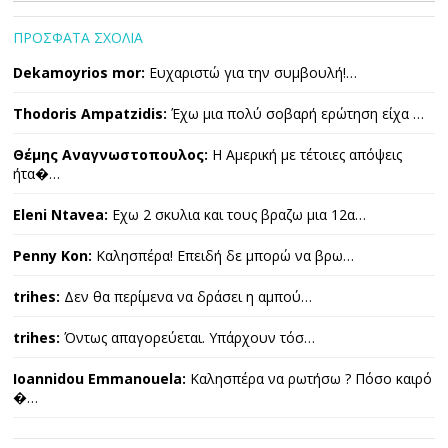
ΠΡΟΣΦΑΤΑ ΣΧΟΛΙΑ
Dekamoyrios mor:
Ευχαριστώ για την συμβουλή!…
Thodoris Ampatzidis:
Έχω μια πολύ σοβαρή ερώτηση είχα …
Θέμης Αναγνωστοπουλος:
Η Αμερική με τέτοιες απόψεις
ήτα�…
Eleni Ntavea:
Εχω 2 σκυλια και τους βραζω μια 12α…
Penny Kon:
Καλησπέρα! Επειδή δε μπορώ να βρω…
trihes:
Δεν θα περίμενα να δράσει η αμπού…
trihes:
Όντως απαγορεύεται. Υπάρχουν τόσ…
Ioannidou Emmanouela:
Καλησπέρα να ρωτήσω ? Πόσο καιρό
�…