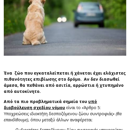
Ένα ζώο που εγκαταλείπεται ή χάνεται έχει ελάχιστες
πιθανότητες επιβίωσης στο δρόμο.
Αν δεν διασωθεί
άμεσα, θα πεθάνει από ασιτία, αρρώστια ή χτυπημένο
από αυτοκίνητο.
Από τα πιο προβληματικά σημεία του
υπό
διαβούλευση σχεδίου νόμου
είναι το
«
Άρθρο 5:
Υποχρεώσεις ιδιοκτήτη δεσποζόμενου ζώου συντροφιάς
» (θα
επανέλθουμε)
, όπου μεταξύ άλλων αναφέρεται:
Ο ιδιοκτήτης δεσποζόμενου ζώου συντροφιάς υποχρεούται: