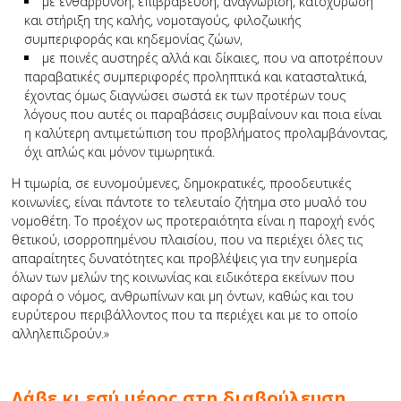
με ενθάρρυνση, επιβράβευση, αναγνώριση, κατοχύρωση
και στήριξη της καλής, νομοταγούς, φιλοζωικής
συμπεριφοράς και κηδεμονίας ζώων,
με ποινές αυστηρές αλλά και δίκαιες, που να αποτρέπουν
παραβατικές συμπεριφορές προληπτικά και κατασταλτικά,
έχοντας όμως διαγνώσει σωστά εκ των προτέρων τους
λόγους που αυτές οι παραβάσεις συμβαίνουν και ποια είναι
η καλύτερη αντιμετώπιση του προβλήματος προλαμβάνοντας,
όχι απλώς και μόνον τιμωρητικά.
Η τιμωρία, σε ευνομούμενες, δημοκρατικές, προοδευτικές
κοινωνίες, είναι πάντοτε το τελευταίο ζήτημα στο μυαλό του
νομοθέτη. Το προέχον ως προτεραιότητα είναι η παροχή ενός
θετικού, ισορροπημένου πλαισίου, που να περιέχει όλες τις
απαραίτητες δυνατότητες και προβλέψεις για την ευημερία
όλων των μελών της κοινωνίας και ειδικότερα εκείνων που
αφορά ο νόμος, ανθρωπίνων και μη όντων, καθώς και του
ευρύτερου περιβάλλοντος που τα περιέχει και με το οποίο
αλληλεπιδρούν.»
Λάβε κι εσύ μέρος στη διαβούλευση