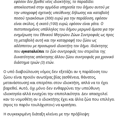
εφόσον δεν βρεθεί νέος ιδιοκτήτης, το παραδίδει
αποκλειστικά στην αρμόδια υπηρεσία του δήμου αυτού με
την υπογραφή σχετικής υπεύθυνης δήλωσης και καταβολή
ποσού τριακόσιων (300) ευρώ για την παράδοση, εφόσον
είναι σκύλος, ή εκατό (100) ευρώ, εφόσον είναι γάτα. Ο
πιστοποιημένος υπάλληλος του δήμου μεριμνά άμεσα για την
ενημέρωση του Εθνικού Μητρώου Ζώων Συντροφιάς ως προς
τη μεταβολή αυτή και την καταγραφή του ζώου ως
αδέσποτου με προσωρινό ιδιοκτήτη τον δήμο. Ιδιόκτητης
που
εγκαταλείπει
το ζώο συντροφιάς του στερείται της
δυνατότητας απόκτησης άλλου ζώου συντροφιάς για χρονικό
διάστημα τριών (3) ετών.
Ο υπό διαβούλευση νόμος δεν εξετάζει αν η παράδοση του
ζώου είναι προϊόν ανωτέρας βίας (ασθένεια, θάνατος,
μετανάστευση) και επιτρέπει στον ιδιοκτήτη, απλά να το έχει
βαρεθεί. Αυτό, όχι μόνο δεν ενθαρρύνει την υπεύθυνη
ιδιοκτησία αλλά ενισχύει την επιπολαιότητα. Δεν απασχολεί
καν το νομοθέτη αν ο ιδιοκτήτης έχει και άλλα ζώα που επιλέγει
(προς το παρόν τουλάχιστον) να κρατήσει.
Η συγκεκριμένη διάταξη κλείνει με την πρόβλεψη: