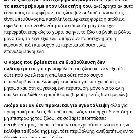
το επιστρέψουμε στον ιδιοκτήτη του,
ανεξάρτητα αν αυτό
είναι προς το συμφέρον του ζώου (αν δηλαδή ο ιδιοκτήτης
είναι υπεύθυνος και κατάλληλος). Αρκετές φορές η απώλεια
οφείλεται σε ανευθυνότητα του ιδιοκτήτη (πχ δεν έχει
περιφράξει επαρκώς το χώρο, αφήνει το ζώο να βγαίνει βόλτα
μόνο του, το έχει έξω ενώ υπάρχουν πυροτεχνήματα ή
κεραυνοί, κ.ά.) και συχνά τα περιστατικά αυτά είναι
επαναλαμβανόμενα.
Ο νόμος που βρίσκεται σε διαβούλευση δεν
ενδιαφέρεται
για την ασφάλεια του ζώου και δεν εξετάζει
ούτε πού οφείλεται η απώλεια ούτε πόσο συχνά
επαναλαμβάνεται. Ενδιαφέρεται μόνο για καταχωρήσεις σε
μητρώα και, στη συγκεκριμένη περίπτωση, μόνο για το αν η
απώλεια δηλώθηκε εμπρόθεσμα (δηλαδή εντός δύο ημερών).
Ακόμα και αν δεν πρόκειται για εγκατάλειψη
αλλά για
πραγματική απώλεια, θα πρέπει αφενός να υπάρχει δυνατότητα
μη επιστροφής του ζώου, σε σοβαρές περιπτώσεις
ανευθυνότητας, και αφετέρου να υποχρεούται ο ιδιοκτήτης να
καλύψει τα έξοδα της μέχρι τότε περίθαλψης, ανεξαρτήτως αν το
ζώο θα του επιστραφεί ή όχι.