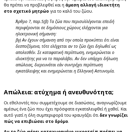
θα πρέπει να προβλεφθεί και η
άμεση αλλαγή ιδιοκτήτη
στο σχετικό μητρώο
για το καλό του ζώου.
Άρθρο 7, παρ.5(β) Τα ζώα που περισυλλέγονται επειδή
περιφέρονται σε δημόσιους χώρους ελέγχονται για
ηλεκτρονική σήμανση:
βγ) Αν έχουν σήμανση από την οποία προκύπτει ότι είναι
δεσποζόμενα, τότε ελέγχεται αν το ζώο έχει δηλωθεί ως
απολεσθέν. Σε καταφατική περίπτωση, ενημερώνεται ο
ιδιοκτήτης για να το παραλάβει. Αν δεν υπάρχει δήλωση
απώλειας, διερευνάται εάν συντρέχει περίπτωση
εγκατάλειψης και ενημερώνεται η Ελληνική Αστυνομία.
Απώλεια: ατύχημα ή ανευθυνότητα;
Οι εθελοντές που συμμετέχουμε σε διασώσεις, αναγνωρίζουμε
αμέσως ένα ζώο που έχει πρόσφατα εγκαταλειφθεί ή χαθεί. Και
αυτό γιατί η όλη συμπεριφορά του κραυγάζει ότι
δεν γνωρίζει
πώς να επιβιώσει στο δρόμο
.
Αν το ζώο φέρει καταχωρημένο μικροτσίπ πρέπει να