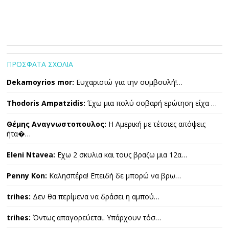
ΠΡΟΣΦΑΤΑ ΣΧΟΛΙΑ
Dekamoyrios mor:
Ευχαριστώ για την συμβουλή!…
Thodoris Ampatzidis:
Έχω μια πολύ σοβαρή ερώτηση είχα …
Θέμης Αναγνωστοπουλος:
Η Αμερική με τέτοιες απόψεις
ήτα�…
Eleni Ntavea:
Εχω 2 σκυλια και τους βραζω μια 12α…
Penny Kon:
Καλησπέρα! Επειδή δε μπορώ να βρω…
trihes:
Δεν θα περίμενα να δράσει η αμπού…
trihes:
Όντως απαγορεύεται. Υπάρχουν τόσ…