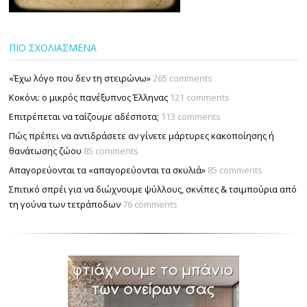
ΠΙΟ ΣΧΟΛΙΑΣΜΕΝΑ
«Έχω λόγο που δεν τη στειρώνω»
265 comments
Κοκόνι: ο μικρός πανέξυπνος Έλληνας
121 comments
Επιτρέπεται να ταΐζουµε αδέσποτα;
113 comments
Πώς πρέπει να αντιδράσετε αν γίνετε μάρτυρες κακοποίησης ή
θανάτωσης ζώου
85 comments
Απαγορεύονται τα «απαγορεύονται τα σκυλιά»
85 comments
Σπιτικό σπρέι για να διώχνουμε ψύλλους, σκνίπες & τσιμπούρια από
τη γούνα των τετράποδων
76 comments