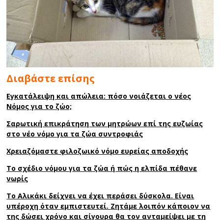
Διαβάστε επίσης
Εγκατάλειψη και απώλεια: πόσο νοιάζεται ο νέος
Νόμος για το ζώο;
Σαρωτική επικράτηση των μητρώων επί της ευζωίας
στο νέο νόμο για τα ζώα συντροφιάς
Χρειαζόμαστε φιλοζωικό νόμο ευρείας αποδοχής
Το σχέδιο νόμου για τα ζώα ή πώς η ελπίδα πέθανε
νωρίς
Το Αλικάκι δείχνει να έχει περάσει δύσκολα. Είναι
υπέροχη όταν εμπιστευτεί. Ζητάμε λοιπόν κάποιον να
της δώσει χρόνο και σίγουρα θα τον ανταμείψει με τη