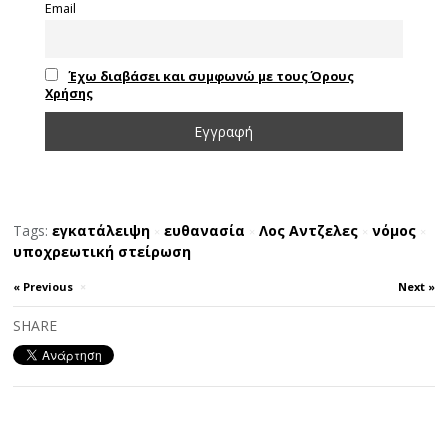
Email
Έχω διαβάσει και συμφωνώ με τους Όρους
Χρήσης
Tags:
εγκατάλειψη
ευθανασία
Λος Αντζελες
νόμος
×
×
×
×
υποχρεωτική στείρωση
« Previous
×
Next »
SHARE