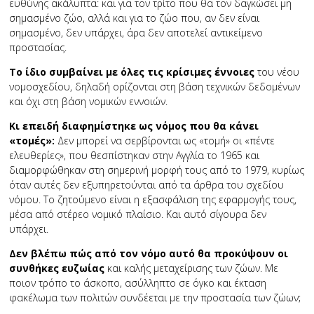
ευθύνης ακάλυπτα: και για τον τρίτο που θα τον δαγκώσει μη
σημασμένο ζώο, αλλά και για το ζώο που, αν δεν είναι
σημασμένο, δεν υπάρχει, άρα δεν αποτελεί αντικείμενο
προστασίας.
Το ίδιο συμβαίνει με όλες τις κρίσιμες έννοιες
του νέου
νομοσχεδίου, δηλαδή ορίζονται στη βάση τεχνικών δεδομένων
και όχι στη βάση νομικών εννοιών.
Κι επειδή διαφημίστηκε ως νόμος που θα κάνει
«τομές»:
Δεν μπορεί να σερβίρονται ως «τομή» οι «πέντε
ελευθερίες», που θεσπίστηκαν στην Αγγλία το 1965 και
διαμορφώθηκαν στη σημερινή μορφή τους από το 1979, κυρίως
όταν αυτές δεν εξυπηρετούνται από τα άρθρα του σχεδίου
νόμου. Το ζητούμενο είναι η εξασφάλιση της εφαρμογής τους,
μέσα από στέρεο νομικό πλαίσιο. Και αυτό σίγουρα δεν
υπάρχει.
Δεν βλέπω πώς από τον νόμο αυτό θα προκύψουν οι
συνθήκες ευζωίας
και καλής μεταχείρισης των ζώων. Με
ποιον τρόπο το άσκοπο, ασύλληπτο σε όγκο και έκταση
φακέλωμα των πολιτών συνδέεται με την προστασία των ζώων;