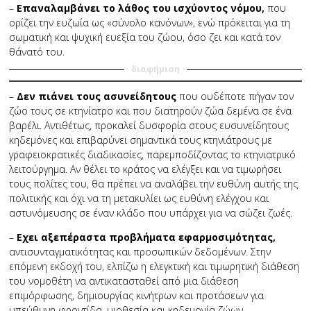
–
Επαναλαμβάνει το λάθος του ισχύοντος νόμου,
που
ορίζει την ευζωία ως «σύνολο κανόνων», ενώ πρόκειται για τη
σωματική και ψυχική ευεξία του ζώου, όσο ζει και κατά τον
θάνατό του.
διαφήμιση
–
Δεν πιάνει τους ασυνείδητους
που ουδέποτε πήγαν τον
ζώο τους σε κτηνίατρο και που διατηρούν ζώα δεμένα σε ένα
βαρέλι. Αντιθέτως, προκαλεί δυσφορία στους ευσυνείδητους
κηδεμόνες και επιβαρύνει σημαντικά τους κτηνιάτρους με
γραφειοκρατικές διαδικασίες, παρεμποδίζοντας το κτηνιατρικό
λειτούργημα. Αν θέλει το κράτος να ελέγξει και να τιμωρήσει
τους πολίτες του, θα πρέπει να αναλάβει την ευθύνη αυτής της
πολιτικής και όχι να τη μετακυλίει ως ευθύνη ελέγχου και
αστυνόμευσης σε έναν κλάδο που υπάρχει για να σώζει ζωές.
–
Εχει αξεπέραστα προβλήματα εφαρμοσιμότητας,
αντισυνταγματικότητας και προσωπικών δεδομένων. Στην
επόμενη εκδοχή του, ελπίζω η ελεγκτική και τιμωρητική διάθεση
του νομοθέτη να αντικατασταθεί από μια διάθεση
επιμόρφωσης, δημιουργίας κινήτρων και προτάσεων για
υπεύθυνη φροντίδα, υιοθεσία και κηδεμονία ζώων