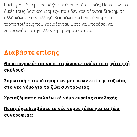
Εμείς γιατί δεν μεταφράζουμε έναν από αυτούς; Ποιες είναι οι
δικές τους βασικές «τομές», που δεν χρειάζονται διαφήμιση
αλλά κάνουν την αλλαγή; Και πάνω εκεί να κάνουμε τις
τροποποιήσεις που χρειάζονται, ώστε να μπορέσει να
λειτουργήσει στην ελληνική πραγματικότητα.
Διαβάστε επίσης
Θα απαγορεύεται να στειρώνουμε αδέσποτες γάτες (ή
σκύλους)
Σαρωτική επικράτηση των μητρώων επί της ευζωίας
στο νέο νόμο για τα ζώα συντροφιάς
Χρειαζόμαστε φιλοζωικό νόμο ευρείας αποδοχής
Ποιος έχει διαβάσει το νέο νομοσχέδιο για τα ζώα
συντροφιάς;