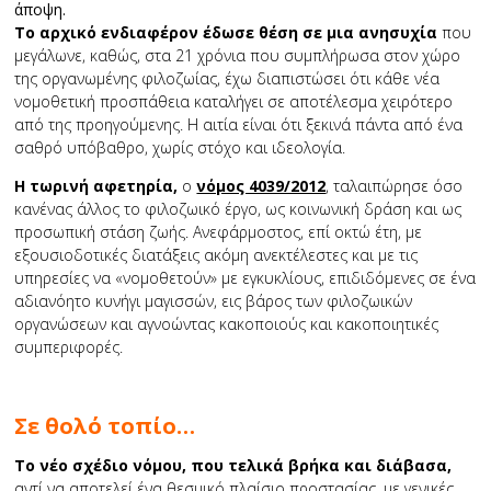
άποψη.
Το αρχικό ενδιαφέρον έδωσε θέση σε μια ανησυχία
που
μεγάλωνε, καθώς, στα 21 χρόνια που συμπλήρωσα στον χώρο
της οργανωμένης φιλοζωίας, έχω διαπιστώσει ότι κάθε νέα
νομοθετική προσπάθεια καταλήγει σε αποτέλεσμα χειρότερο
από της προηγούμενης. Η αιτία είναι ότι ξεκινά πάντα από ένα
σαθρό υπόβαθρο, χωρίς στόχο και ιδεολογία.
Η τωρινή αφετηρία,
ο
νόμος 4039/2012
, ταλαιπώρησε όσο
κανένας άλλος το φιλοζωικό έργο, ως κοινωνική δράση και ως
προσωπική στάση ζωής. Ανεφάρμοστος, επί οκτώ έτη, με
εξουσιοδοτικές διατάξεις ακόμη ανεκτέλεστες και με τις
υπηρεσίες να «νομοθετούν» με εγκυκλίους, επιδιδόμενες σε ένα
αδιανόητο κυνήγι μαγισσών, εις βάρος των φιλοζωικών
οργανώσεων και αγνοώντας κακοποιούς και κακοποιητικές
συμπεριφορές.
Σε θολό τοπίο…
Το νέο σχέδιο νόμου, που τελικά βρήκα και διάβασα,
αντί να αποτελεί ένα θεσμικό πλαίσιο προστασίας, με γενικές