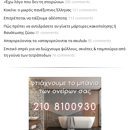
«Έχω λόγο που δεν τη στειρώνω»
265 comments
Κοκόνι: ο μικρός πανέξυπνος Έλληνας
121 comments
Επιτρέπεται να ταΐζουµε αδέσποτα;
113 comments
Πώς πρέπει να αντιδράσετε αν γίνετε μάρτυρες κακοποίησης ή
θανάτωσης ζώου
85 comments
Απαγορεύονται τα «απαγορεύονται τα σκυλιά»
85 comments
Σπιτικό σπρέι για να διώχνουμε ψύλλους, σκνίπες & τσιμπούρια από
τη γούνα των τετράποδων
76 comments