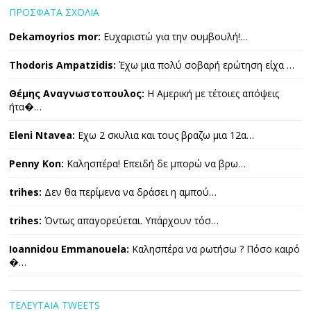
ΠΡΟΣΦΑΤΑ ΣΧΟΛΙΑ
Dekamoyrios mor:
Ευχαριστώ για την συμβουλή!…
Thodoris Ampatzidis:
Έχω μια πολύ σοβαρή ερώτηση είχα …
Θέμης Αναγνωστοπουλος:
Η Αμερική με τέτοιες απόψεις
ήτα�…
Eleni Ntavea:
Εχω 2 σκυλια και τους βραζω μια 12α…
Penny Kon:
Καλησπέρα! Επειδή δε μπορώ να βρω…
trihes:
Δεν θα περίμενα να δράσει η αμπού…
trihes:
Όντως απαγορεύεται. Υπάρχουν τόσ…
Ioannidou Emmanouela:
Καλησπέρα να ρωτήσω ? Πόσο καιρό
�…
ΤΕΛΕΥΤΑΙΑ TWEETS