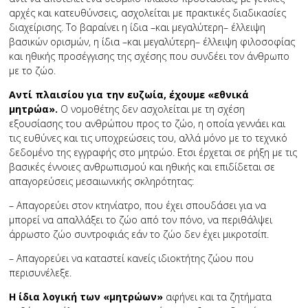
αρχές και κατευθύνσεις, ασχολείται με πρακτικές διαδικασίες
διαχείρισης. Το βαραίνει η ίδια –και μεγαλύτερη– έλλειψη
βασικών ορισμών, η ίδια –και μεγαλύτερη– έλλειψη φιλοσοφίας
και ηθικής προσέγγισης της σχέσης που συνδέει τον άνθρωπο
με το ζώο.
Αντί πλαισίου για την ευζωία, έχουμε «εθνικά
μητρώα».
Ο νομοθέτης δεν ασχολείται με τη σχέση
εξουσίασης του ανθρώπου προς το ζώο, η οποία γεννάει και
τις ευθύνες και τις υποχρεώσεις του, αλλά μόνο με το τεχνικό
δεδομένο της εγγραφής στο μητρώο. Ετσι έρχεται σε ρήξη με τις
βασικές έννοιες ανθρωπισμού και ηθικής και επιδίδεται σε
απαγορεύσεις μεσαιωνικής σκληρότητας:
– Απαγορεύει στον κτηνίατρο, που έχει σπουδάσει για να
μπορεί να απαλλάξει το ζώο από τον πόνο, να περιθάλψει
άρρωστο ζώο συντροφιάς εάν το ζώο δεν έχει μικροτσίπ.
– Απαγορεύει να καταστεί κανείς ιδιοκτήτης ζώου που
περισυνέλεξε.
Η ίδια λογική των «μητρώων»
αφήνει και τα ζητήματα