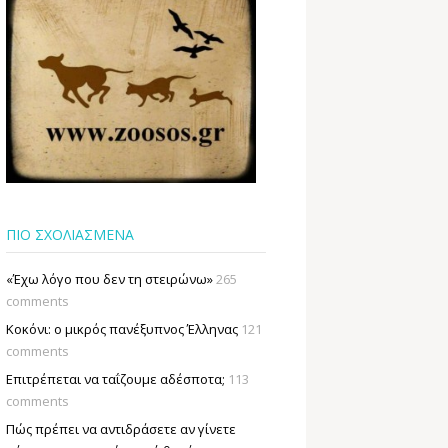
ΠΙΟ ΣΧΟΛΙΑΣΜΕΝΑ
«Έχω λόγο που δεν τη στειρώνω»
265
comments
Κοκόνι: ο μικρός πανέξυπνος Έλληνας
121
comments
Επιτρέπεται να ταΐζουµε αδέσποτα;
113
comments
Πώς πρέπει να αντιδράσετε αν γίνετε