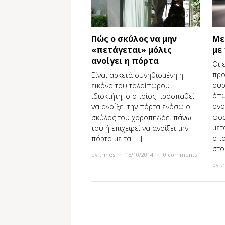
Πώς ο σκύλος να μην
Με
«πετάγεται» μόλις
με
ανοίγει η πόρτα
Οι 
προ
Είναι αρκετά συνηθισμένη η
συρ
εικόνα του ταλαίπωρου
όπω
ιδιοκτήτη, ο οποίος προσπαθεί
ονο
να ανοίξει την πόρτα ενόσω ο
φορ
σκύλος του χοροπηδάει πάνω
μετ
του ή επιχειρεί να ανοίξει την
οπο
πόρτα με τα […]
στο
by
trihes
×
15/10/2014
×
0 comments
by
t