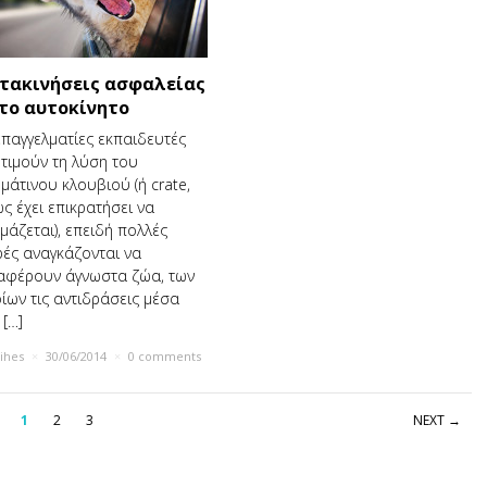
τακινήσεις ασφαλείας
 το αυτοκίνητο
επαγγελματίες εκπαιδευτές
τιμούν τη λύση του
μάτινου κλουβιού (ή crate,
ς έχει επικρατήσει να
μάζεται), επειδή πολλές
ές αναγκάζονται να
αφέρουν άγνωστα ζώα, των
ίων τις αντιδράσεις μέσα
 […]
rihes
×
30/06/2014
×
0 comments
1
2
3
NEXT →