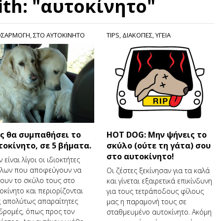
ith: "αυτοκίνητο"
ΟΣΑΡΜΟΓΗ
,
ΣΤΟ ΑΥΤΟΚΙΝΗΤΟ
TIPS
,
ΔΙΑΚΟΠΕΣ
,
ΥΓΕΙΑ
ς θα συμπαθήσει το
HOT DOG: Μην ψήνεις το
τοκίνητο, σε 5 βήματα.
σκύλο (ούτε τη γάτα) σου
στο αυτοκίνητο!
 είναι λίγοι οι ιδιοκτήτες
λων που αποφεύγουν να
Οι ζέστες ξεκίνησαν για τα καλά
ουν το σκύλο τους στο
και γίνεται εξαιρετικά επικίνδυνη
οκίνητο και περιορίζονται
για τους τετράποδους φίλους
ς απολύτως απαραίτητες
μας η παραμονή τους σε
δρομές, όπως προς τον
σταθμευμένο αυτοκίνητο. Ακόμη