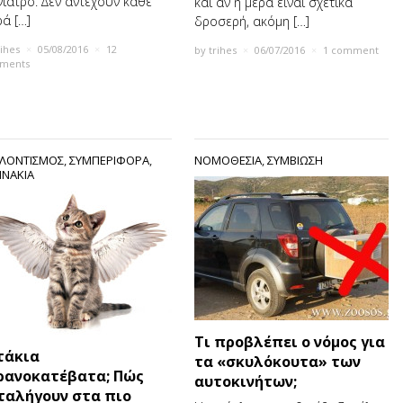
νίατρο. ∆εν αντέχουν κάθε
και αν η μέρα είναι σχετικά
ά […]
δροσερή, ακόμη […]
rihes
×
05/08/2016
×
12
by
trihes
×
06/07/2016
×
1 comment
ments
ΛΟΝΤΙΣΜΟΣ
,
ΣΥΜΠΕΡΙΦΟΡΑ
,
ΝΟΜΟΘΕΣΙΑ
,
ΣΥΜΒΙΩΣΗ
ΝΑΚΙΑ
Τι προβλέπει ο νόμος για
τάκια
τα «σκυλόκουτα» των
ρανοκατέβατα; Πώς
αυτοκινήτων;
ταλήγουν στα πιο