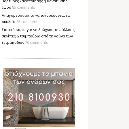
μάρτυρες κακοποίησης ή θανάτωσης
ζώου
85 comments
Απαγορεύονται τα «απαγορεύονται τα
σκυλιά»
85 comments
Σπιτικό σπρέι για να διώχνουμε ψύλλους,
σκνίπες & τσιμπούρια από τη γούνα των
τετράποδων
76 comments