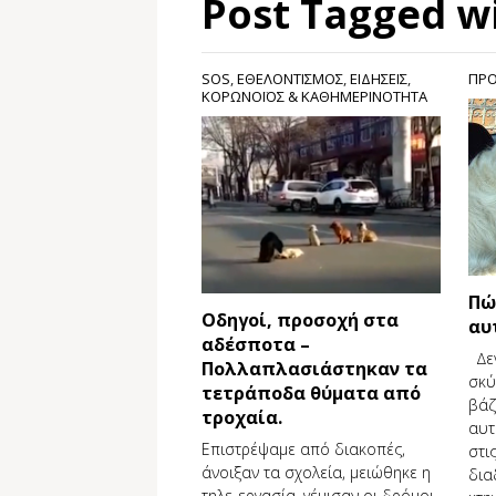
Post Tagged w
SOS
,
ΕΘΕΛΟΝΤΙΣΜΟΣ
,
ΕΙΔΗΣΕΙΣ
,
ΠΡ
ΚΟΡΩΝΟΪΌΣ & ΚΑΘΗΜΕΡΙΝΌΤΗΤΑ
Πώ
Οδηγοί, προσοχή στα
αυ
αδέσποτα –
∆εν
Πολλαπλασιάστηκαν τα
σκύ
τετράποδα θύματα από
βάζ
τροχαία.
αυτ
Επιστρέψαμε από διακοπές,
στι
άνοιξαν τα σχολεία, μειώθηκε η
δια
τηλε-εργασία, γέμισαν οι δρόμοι