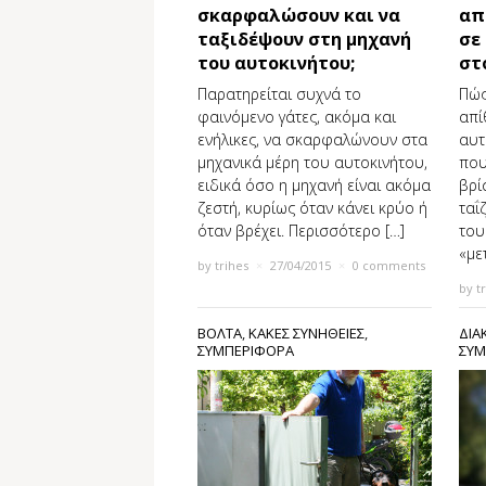
σκαρφαλώσουν και να
απ
ταξιδέψουν στη μηχανή
σε
του αυτοκινήτου;
στ
Παρατηρείται συχνά το
Πώς
φαινόμενο γάτες, ακόμα και
απί
ενήλικες, να σκαρφαλώνουν στα
αυτ
μηχανικά μέρη του αυτοκινήτου,
που
ειδικά όσο η μηχανή είναι ακόμα
βρί
ζεστή, κυρίως όταν κάνει κρύο ή
ταΐ
όταν βρέχει. Περισσότερο […]
του
«με
by
trihes
×
27/04/2015
×
0 comments
by
t
ΒΟΛΤΑ
,
ΚΑΚΕΣ ΣΥΝΗΘΕΙΕΣ
,
ΔΙΑ
ΣΥΜΠΕΡΙΦΟΡΑ
ΣΥΜ