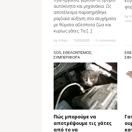
κτη
αυτοκίνητα και μηχανάκια. Ως
φορ
αποτέλεσμα παρατηρήθηκε
by
t
ραγδαία αύξηση στα ατυχήματα
com
με θύματα αδέσποτα ζώα και
κυρίως γάτες. Τα […]
by
trihes
×
15/09/2020
×
0 comments
SOS
,
ΕΘΕΛΟΝΤΙΣΜΟΣ
,
ΕΘΕ
ΣΥΜΠΕΡΙΦΟΡΑ
ΣΦΗ
Πώς μπορούμε να
Γα
αποτρέψουμε τις γάτες
ου
από το να
κα