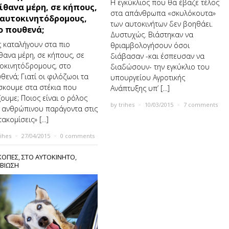
Η εγκύκλιος που θα έβαζε τέλος
ίθανα μέρη, σε κήπους,
στα απάνθρωπα «σκυλόκουτα»
 αυτοκινητόδρομους,
των αυτοκινήτων δεν βοηθάει.
ο πουθενά;
Δυστυχώς. Βιάστηκαν να
 καταλήγουν στα πιο
θριαμβολογήσουν όσοι
θανα μέρη, σε κήπους, σε
διάβασαν -και έσπευσαν να
οκινητόδρομους, στο
διαδώσουν- την εγκύκλιο του
θενά; Γιατί οι φιλόζωοι τα
υπουργείου Αγροτικής
σκουμε στα στέκια που
Ανάπτυξης υπ’ […]
ζουμε; Ποιος είναι ο ρόλος
by
trihes
×
10/03/2015
×
7 comments
 ανθρώπινου παράγοντα στις
τακομίσεις» […]
rihes
×
27/04/2015
×
0 comments
ΚΟΠΕΣ
,
ΣΤΟ ΑΥΤΟΚΙΝΗΤΟ
,
ΒΙΩΣΗ