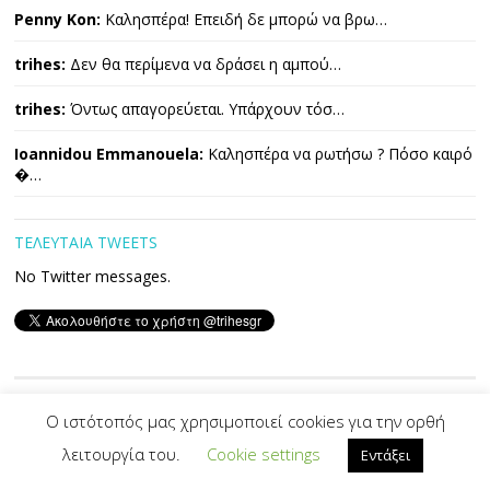
Penny Kon:
Καλησπέρα! Επειδή δε μπορώ να βρω…
trihes:
Δεν θα περίμενα να δράσει η αμπού…
trihes:
Όντως απαγορεύεται. Υπάρχουν τόσ…
Ioannidou Emmanouela:
Καλησπέρα να ρωτήσω ? Πόσο καιρό
�…
ΤΕΛΕΥΤΑΙΑ TWEETS
No Twitter messages.
Copyright © 2026 ΤΡΙΧΕΣ. All Rights Reserved.
Ο ιστότοπός μας χρησιμοποιεί cookies για την ορθή
λειτουργία του.
Cookie settings
Εντάξει
Developed By -|
PVS
|-
Designed by