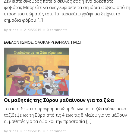
Δεν είστε σίγουρος πότε ο σκύλος σας ή ένα αδέσποτο
φοβάται; Μπορείτε να αναγνωρίσετε τα σημάδια φόβου από τη
στάση του σώματός του. Το παρακάτω γράφημα δείχνει τα
σημάδια φόβου […]
by
trihes
×
21/05/2015
×
0 comments
ΕΘΕΛΟΝΤΙΣΜΟΣ
,
ΟΛΟΚΛΗΡΩΘΗΚΑΝ
,
ΠΑΙΔΙ
Οι μαθητές της Σύρου μαθαίνουν για τα ζώα
Το εκπαιδευτικό πρόγραμμα «Συμβιώνω με τα ζώα γύρω μου»
ταξίδεψε ως τη Σύρο από τις 4 έως τις 8 Μαϊου για να μάθουν
οι μαθητές για τα ζώα και την προστασία […]
by
trihes
×
11/05/2015
×
1 comment