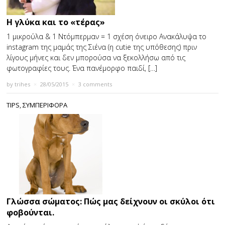
Η γλύκα και το «τέρας»
1 μικρούλα & 1 Ντόμπερμαν = 1 σχέση όνειρο Ανακάλυψα το
instagram της μαμάς της Σιένα (η cutie της υπόθεσης) πριν
λίγους μήνες και δεν μπορούσα να ξεκολλήσω από τις
φωτογραφίες τους. Ένα πανέμορφο παιδί, […]
by
trihes
×
28/05/2015
×
3 comments
TIPS
,
ΣΥΜΠΕΡΙΦΟΡΑ
Γλώσσα σώματος: Πώς μας δείχνουν οι σκύλοι ότι
φοβούνται.