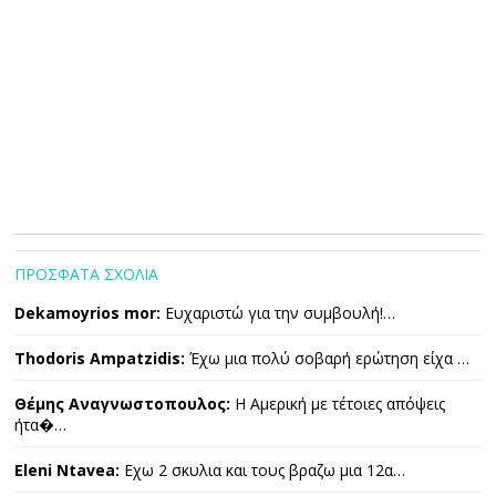
ΠΡΟΣΦΑΤΑ ΣΧΟΛΙΑ
Dekamoyrios mor:
Ευχαριστώ για την συμβουλή!…
Thodoris Ampatzidis:
Έχω μια πολύ σοβαρή ερώτηση είχα …
Θέμης Αναγνωστοπουλος:
Η Αμερική με τέτοιες απόψεις
ήτα�…
Eleni Ntavea:
Εχω 2 σκυλια και τους βραζω μια 12α…