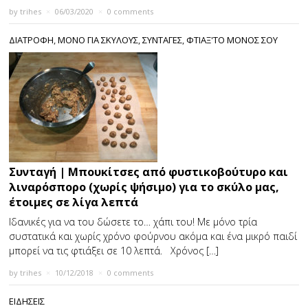
by
trihes
×
06/03/2020
×
0 comments
ΔΙΑΤΡΟΦΗ
,
ΜΟΝΟ ΓΙΑ ΣΚΥΛΟΥΣ
,
ΣΥΝΤΑΓΕΣ
,
ΦΤΙΑΞ'ΤΟ ΜΟΝΟΣ ΣΟΥ
Συνταγή | Μπουκίτσες από φυστικοβούτυρο και
λιναρόσπορο (χωρίς ψήσιμο) για το σκύλο μας,
έτοιμες σε λίγα λεπτά
Ιδανικές για να του δώσετε το… χάπι του! Με μόνο τρία
συστατικά και χωρίς χρόνο φούρνου ακόμα και ένα μικρό παιδί
μπορεί να τις φτιάξει σε 10 λεπτά. Χρόνος […]
by
trihes
×
10/12/2018
×
0 comments
ΕΙΔΗΣΕΙΣ