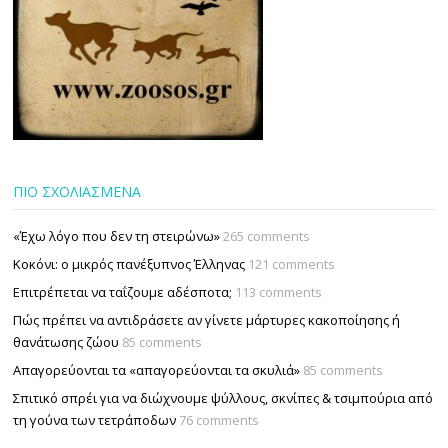
ΠΙΟ ΣΧΟΛΙΑΣΜΕΝΑ
«Έχω λόγο που δεν τη στειρώνω»
265 comments
Κοκόνι: ο μικρός πανέξυπνος Έλληνας
121 comments
Επιτρέπεται να ταΐζουµε αδέσποτα;
113 comments
Πώς πρέπει να αντιδράσετε αν γίνετε μάρτυρες κακοποίησης ή
θανάτωσης ζώου
85 comments
Απαγορεύονται τα «απαγορεύονται τα σκυλιά»
85 comments
Σπιτικό σπρέι για να διώχνουμε ψύλλους, σκνίπες & τσιμπούρια από
τη γούνα των τετράποδων
76 comments