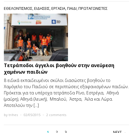
ΕΘΕΛΟΝΤΙΣΜΟΣ
,
ΕΙΔΗΣΕΙΣ
,
ΕΡΓΑΣΙΑ
,
ΠΑΙΔΙ
,
ΠΡΩΤΑΓΩΝΙΣΤΕΣ
Τετράποδοι άγγελοι βοηθούν στην ανεύρεση
χαμένων παιδιών
8 ειδικά εκπαιδευμένοι σκύλοι διασώστες βοηθούν το
Χαμόγελο του Παιδιού σε περιπτώσεις εξαφανισμένων παιδιών.
Πρόκεται για τα υπέροχα τετράποδα Ρίνο, Εστρέγια, Αθηνά
(μαύρη), Αθηνά (λευκή), Μπαλού, Άστρα, Άιλα και Λώρα.
Αποτελούν την […]
by
trihes
×
02/05/2015
×
2 comments
1
2
3
NEXT →