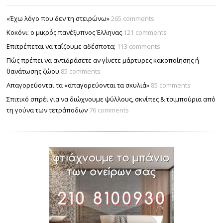
«Έχω λόγο που δεν τη στειρώνω»
265 comments
Κοκόνι: ο μικρός πανέξυπνος Έλληνας
121 comments
Επιτρέπεται να ταΐζουµε αδέσποτα;
113 comments
Πώς πρέπει να αντιδράσετε αν γίνετε μάρτυρες κακοποίησης ή
θανάτωσης ζώου
85 comments
Απαγορεύονται τα «απαγορεύονται τα σκυλιά»
85 comments
Σπιτικό σπρέι για να διώχνουμε ψύλλους, σκνίπες & τσιμπούρια από
τη γούνα των τετράποδων
76 comments