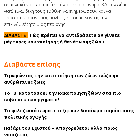
σημαντικό να ειδοποιείτε πάντα την αστυνομία ΚΑΙ τον δήμο,
γιατί είναι δική τους ευθύνη να ενημερώσουν και να
προστατεύσουν τους πολίτες, επισημαίνοντας την
επικινδυνότητα μιας περιοχής.
ΔΙΑΒΑΣΤΕ
Πώς πρέπει να αντιδράσετε αν γίνετε
μάρτυρες κακοποίησης ή θανάτωσης ζώου
Διαβάστε επίσης
Τιμωρώντας την κακοποίηση των ζώων σώζουμε
ανθρώπινες ζωές
Το FBI κατατάσσει την κακοποίηση ζώων στα πιο
σοβαρά κακουργήματα!
Τα φιλοζωικά σωματεία ζητούν δικαίωμα παράστασης
πολιτικής αγωγής
Παζάρι του Σχιστού – Απαγορεύεται αλλά ποιος
νοιάζεται;