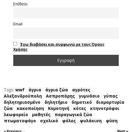
Επίθετο
Email
Έχω διαβάσει και συμφωνώ με τους Όρους
Χρήσης
Tags:
wwf
άγρια
άγρια ζώα
αγρότες
×
×
×
×
Αλεξανδρούπολη
Ασπροπάρης
γυμνάσιο
γύπας
×
×
×
×
δηλητηριασμένο
δηλητήριο
δημοτικό
διαμαρτυρία
×
×
×
×
ζώα
κακοποίηση
Κομοτηνή
κότες
κτηνοτρόφοι
×
×
×
×
×
λεωφορείο
μαθητές
παραγωγικά ζώα
×
×
×
πτωματοφάγο
σχολικό
φόλες
φυλάκιση
φύση
×
×
×
×
« Previous
×
Next »