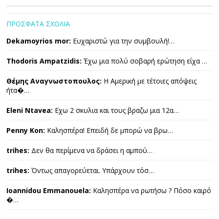
ΠΡΟΣΦΑΤΑ ΣΧΟΛΙΑ
Dekamoyrios mor:
Ευχαριστώ για την συμβουλή!…
Thodoris Ampatzidis:
Έχω μια πολύ σοβαρή ερώτηση είχα …
Θέμης Αναγνωστοπουλος:
Η Αμερική με τέτοιες απόψεις
ήτα�…
Eleni Ntavea:
Εχω 2 σκυλια και τους βραζω μια 12α…
Penny Kon:
Καλησπέρα! Επειδή δε μπορώ να βρω…
trihes:
Δεν θα περίμενα να δράσει η αμπού…
trihes:
Όντως απαγορεύεται. Υπάρχουν τόσ…
Ioannidou Emmanouela:
Καλησπέρα να ρωτήσω ? Πόσο καιρό
�…