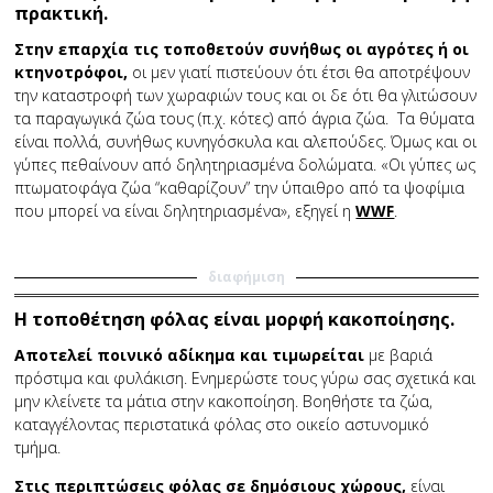
πρακτική.
Στην επαρχία τις τοποθετούν συνήθως οι αγρότες ή οι
κτηνοτρόφοι,
οι μεν γιατί πιστεύουν ότι έτσι θα αποτρέψουν
την καταστροφή των χωραφιών τους και οι δε ότι θα γλιτώσουν
τα παραγωγικά ζώα τους (π.χ. κότες) από άγρια ζώα. Τα θύματα
είναι πολλά, συνήθως κυνηγόσκυλα και αλεπούδες. Όμως και οι
γύπες πεθαίνουν από δηλητηριασμένα δολώματα. «Οι γύπες ως
πτωματοφάγα ζώα “καθαρίζουν” την ύπαιθρο από τα ψοφίμια
που μπορεί να είναι δηλητηριασμένα», εξηγεί η
WWF
.
διαφήμιση
Η τοποθέτηση φόλας είναι μορφή κακοποίησης.
Αποτελεί ποινικό αδίκημα και τιμωρείται
με βαριά
πρόστιμα και φυλάκιση. Ενημερώστε τους γύρω σας σχετικά και
μην κλείνετε τα μάτια στην κακοποίηση. Βοηθήστε τα ζώα,
καταγγέλοντας περιστατικά φόλας στο οικείο αστυνομικό
τμήμα.
Στις περιπτώσεις φόλας σε δημόσιους χώρους,
είναι